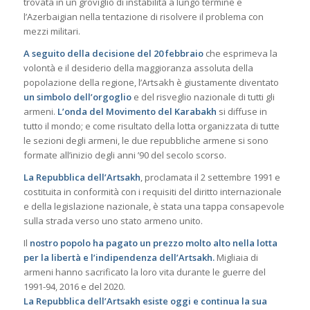
trovata in un groviglio di instabilità a lungo termine e
l’Azerbaigian nella tentazione di risolvere il problema con
mezzi militari.
A seguito della decisione del 20 febbraio
che esprimeva la
volontà e il desiderio della maggioranza assoluta della
popolazione della regione, l’Artsakh è giustamente diventato
un simbolo dell’orgoglio
e del risveglio nazionale di tutti gli
armeni.
L’onda del Movimento del Karabakh
si diffuse in
tutto il mondo; e come risultato della lotta organizzata di tutte
le sezioni degli armeni, le due repubbliche armene si sono
formate all’inizio degli anni ’90 del secolo scorso.
La Repubblica dell’Artsakh
, proclamata il 2 settembre 1991 e
costituita in conformità con i requisiti del diritto internazionale
e della legislazione nazionale, è stata una tappa consapevole
sulla strada verso uno stato armeno unito.
Il
nostro popolo ha pagato un prezzo molto alto nella lotta
per la libertà e l’indipendenza dell’Artsakh.
Migliaia di
armeni hanno sacrificato la loro vita durante le guerre del
1991-94, 2016 e del 2020.
La Repubblica dell’Artsakh esiste oggi e continua la sua