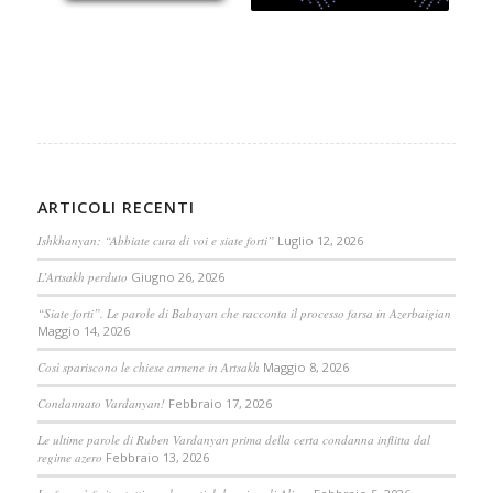
ARTICOLI RECENTI
Ishkhanyan: “Abbiate cura di voi e siate forti”
Luglio 12, 2026
L’Artsakh perduto
Giugno 26, 2026
“Siate forti”. Le parole di Babayan che racconta il processo farsa in Azerbaigian
Maggio 14, 2026
Così spariscono le chiese armene in Artsakh
Maggio 8, 2026
Condannato Vardanyan!
Febbraio 17, 2026
Le ultime parole di Ruben Vardanyan prima della certa condanna inflitta dal
regime azero
Febbraio 13, 2026