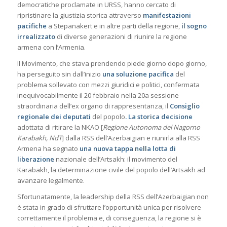
democratiche proclamate in URSS, hanno cercato di
ripristinare la giustizia storica attraverso
manifestazioni
pacifiche
a Stepanakert e in altre parti della regione,
il sogno
irrealizzato
di diverse generazioni di riunire la regione
armena con l’Armenia.
Il Movimento, che stava prendendo piede giorno dopo giorno,
ha perseguito sin dall’inizio
una soluzione pacifica
del
problema sollevato con mezzi giuridici e politici, confermata
inequivocabilmente il 20 febbraio nella 20a sessione
straordinaria dell’ex organo di rappresentanza, il
Consiglio
regionale dei deputati
del popolo
. La storica decisione
adottata di ritirare la NKAO [
Regione Autonoma del Nagorno
Karabakh, NdT
] dalla RSS dell’Azerbaigian e riunirla alla RSS
Armena ha segnato
una nuova tappa nella lotta di
liberazione
nazionale dell’Artsakh: il movimento del
Karabakh, la determinazione civile del popolo dell’Artsakh ad
avanzare legalmente.
Sfortunatamente, la leadership della RSS dell’Azerbaigian non
è stata in grado di sfruttare l’opportunità unica per risolvere
correttamente il problema e, di conseguenza, la regione si è