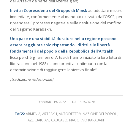
dell’Artsakh da parte dell’Azerbaigian;
Invita i Copresidenti del Gruppo di Minsk
ad adottare misure
immediate, conformemente al mandato ricevuto dall’OSCE, per
riprendere il processo negoziale sulla risoluzione del conflitto
del Nagorno Karabakh.
Una pace e una stabilità durature nella regione
possono
essere raggiunte solo rispettando i diritti e le libertà
fondamentali del popolo della Repubblica dell’Artsakh
.
Ecco perché gli armeni di Artsakh hanno iniziato la loro lotta di
liberazione nel 1988 e sono pronti a continuarla con la
determinazione di raggiungere l’obiettivo finale”.
[traduzione redazionale]
/
FEBBRAIO 19, 2022
DA
REDAZIONE
TAGS:
ARMENIA
,
ARTSAKH
,
AUTODETERMINAZIONE DEI POPOLI
,
AZERBAIGIAN
,
CAUCASO
,
NAGORNO KARABAKH