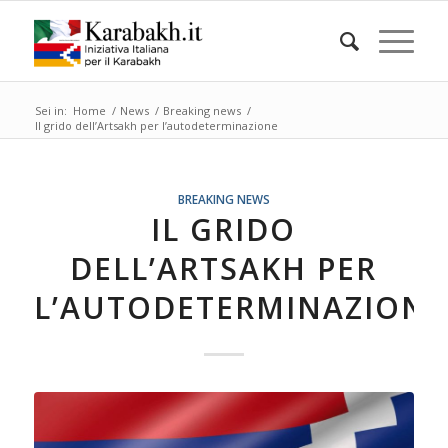
Sei in:
Home
/
News
/
Breaking news
/
Il grido dell’Artsakh per l’autodeterminazione
BREAKING NEWS
IL GRIDO
DELL’ARTSAKH PER
L’AUTODETERMINAZIONE