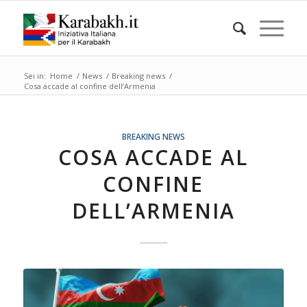
Sei in:
Home
/
News
/
Breaking news
/
Cosa accade al confine dell’Armenia
BREAKING NEWS
COSA ACCADE AL
CONFINE
DELL’ARMENIA