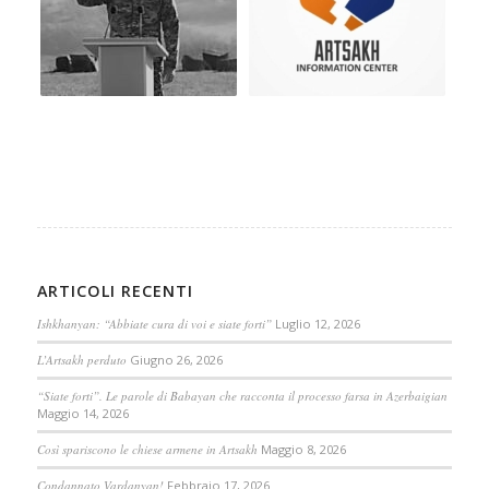
ARTICOLI RECENTI
Ishkhanyan: “Abbiate cura di voi e siate forti”
Luglio 12, 2026
L’Artsakh perduto
Giugno 26, 2026
“Siate forti”. Le parole di Babayan che racconta il processo farsa in Azerbaigian
Maggio 14, 2026
Così spariscono le chiese armene in Artsakh
Maggio 8, 2026
Condannato Vardanyan!
Febbraio 17, 2026