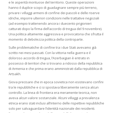
e le asperità montuose del territorio. Queste operazioni
hanno il duplice scopo di guadagnare sempre più terreno,
privare i villaggi armeni di confine dei pascoli e delle riserve
idriche, imporre ulteriori condizioni nelle trattative negoziali
(ad esempio trattenendo ancora i duecento prigionieri
catturati dopo la firma dell’accordo di tregua del 9 novembre).
Una politica altamente aggressiva e provocatoria che sfrutta il
momento di debolezza politica della controparte.
Sulle problematiche di confine tra i due Stati avevamo già
scritto nei mesi passati. Con la vittoria nella guerra e il
doloroso accordo di tregua, l’Azerbaigian è entrato in
possesso di territori che si trovano a ridosso della repubblica
di Armenia e che prima erano amministrati dalla repubblica di
Artsakh.
Giova precisare che in epoca sovietica non esistevano confini
tra le repubbliche e ci si spostava liberamente senza alcun
controllo. La linea di frontiera era meramente teorica, non
aveva alcun valore sostanziale. Alcuni villaggi a prevalenza
etnica erano stati inclusi all’interno delle rispettive repubbliche
solo per salvaguardare l’identità nazionale dei residenti.