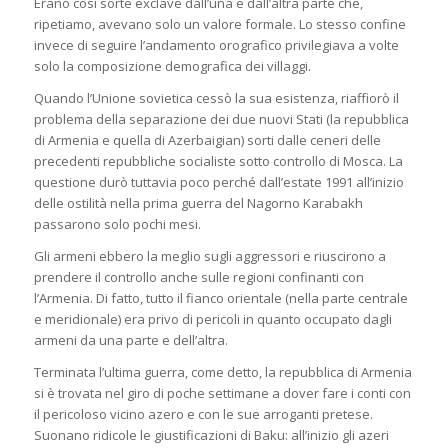
Erano così sorte exclave dall’una e dall’altra parte che,
ripetiamo, avevano solo un valore formale. Lo stesso confine
invece di seguire l’andamento orografico privilegiava a volte
solo la composizione demografica dei villaggi.
Quando l’Unione sovietica cessò la sua esistenza, riaffiorò il
problema della separazione dei due nuovi Stati (la repubblica
di Armenia e quella di Azerbaigian) sorti dalle ceneri delle
precedenti repubbliche socialiste sotto controllo di Mosca. La
questione durò tuttavia poco perché dall’estate 1991 all’inizio
delle ostilità nella prima guerra del Nagorno Karabakh
passarono solo pochi mesi.
Gli armeni ebbero la meglio sugli aggressori e riuscirono a
prendere il controllo anche sulle regioni confinanti con
l’Armenia. Di fatto, tutto il fianco orientale (nella parte centrale
e meridionale) era privo di pericoli in quanto occupato dagli
armeni da una parte e dell’altra.
Terminata l’ultima guerra, come detto, la repubblica di Armenia
si è trovata nel giro di poche settimane a dover fare i conti con
il pericoloso vicino azero e con le sue arroganti pretese.
Suonano ridicole le giustificazioni di Baku: all’inizio gli azeri