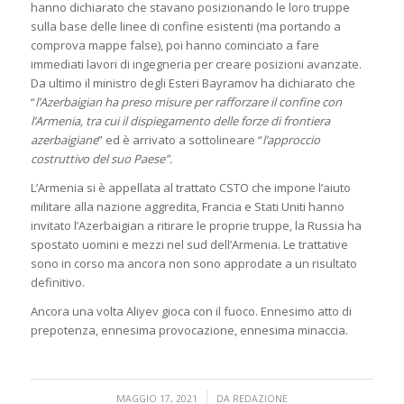
hanno dichiarato che stavano posizionando le loro truppe
sulla base delle linee di confine esistenti (ma portando a
comprova mappe false), poi hanno cominciato a fare
immediati lavori di ingegneria per creare posizioni avanzate.
Da ultimo il ministro degli Esteri Bayramov ha dichiarato che
“
l’Azerbaigian ha preso misure per rafforzare il confine con
l’Armenia, tra cui il dispiegamento delle forze di frontiera
azerbaigiane
” ed è arrivato a sottolineare “
l’approccio
costruttivo del suo Paese”.
L’Armenia si è appellata al trattato CSTO che impone l’aiuto
militare alla nazione aggredita, Francia e Stati Uniti hanno
invitato l’Azerbaigian a ritirare le proprie truppe, la Russia ha
spostato uomini e mezzi nel sud dell’Armenia. Le trattative
sono in corso ma ancora non sono approdate a un risultato
definitivo.
Ancora una volta Aliyev gioca con il fuoco. Ennesimo atto di
prepotenza, ennesima provocazione, ennesima minaccia.
/
MAGGIO 17, 2021
DA
REDAZIONE