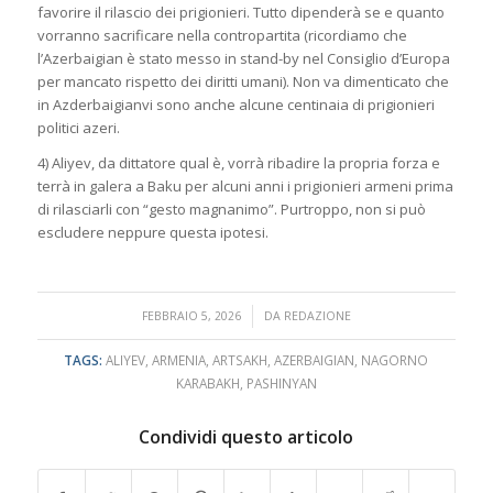
favorire il rilascio dei prigionieri. Tutto dipenderà se e quanto
vorranno sacrificare nella contropartita (ricordiamo che
l’Azerbaigian è stato messo in stand-by nel Consiglio d’Europa
per mancato rispetto dei diritti umani). Non va dimenticato che
in Azderbaigianvi sono anche alcune centinaia di prigionieri
politici azeri.
4) Aliyev, da dittatore qual è, vorrà ribadire la propria forza e
terrà in galera a Baku per alcuni anni i prigionieri armeni prima
di rilasciarli con “gesto magnanimo”. Purtroppo, non si può
escludere neppure questa ipotesi.
/
FEBBRAIO 5, 2026
DA
REDAZIONE
TAGS:
ALIYEV
,
ARMENIA
,
ARTSAKH
,
AZERBAIGIAN
,
NAGORNO
KARABAKH
,
PASHINYAN
Condividi questo articolo