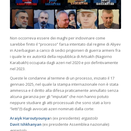
Non occorreva essere dei maghi per indovinare come
sarebbe finito il “processo” farsa intentato dal regime di Aliyev
in Azerbaigian a carico di sedici prigionieri di guerra armeni fra
i quale le ex autorità della repubblica di Artsakh (Nagorno
Karabakh) occupata dagli azeri nel 2020 e poi defintivamente
nel 2023.
Queste le condanne al termine di un processo, iniziato il 17
gennaio 2025, nel quale la stampa internazionale non è stata
ammessa e il diritto alla difesa praticamente annullato senza
alcuna garanzia per gli “imputati” che non hanno potuto
neppure studiare gli atti processuali che sono stati a loro
“letti”(!) dagli avvocati azeri nominati dalla corte:
Araiyk Haroutyounya
n (ex presidente):
ergastolo
Davit Ishkhanyan
(ex presidente Assemblea nazionale):
ergastolo