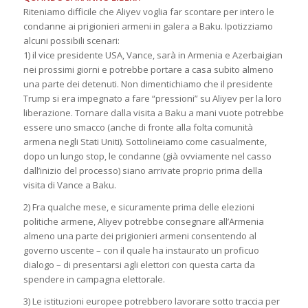
Riteniamo difficile che Aliyev voglia far scontare per intero le
condanne ai prigionieri armeni in galera a Baku. Ipotizziamo
alcuni possibili scenari:
1) il vice presidente USA, Vance, sarà in Armenia e Azerbaigian
nei prossimi giorni e potrebbe portare a casa subito almeno
una parte dei detenuti. Non dimentichiamo che il presidente
Trump si era impegnato a fare “pressioni” su Aliyev per la loro
liberazione. Tornare dalla visita a Baku a mani vuote potrebbe
essere uno smacco (anche di fronte alla folta comunità
armena negli Stati Uniti). Sottolineiamo come casualmente,
dopo un lungo stop, le condanne (già ovviamente nel casso
dall’inizio del processo) siano arrivate proprio prima della
visita di Vance a Baku.
2) Fra qualche mese, e sicuramente prima delle elezioni
politiche armene, Aliyev potrebbe consegnare all’Armenia
almeno una parte dei prigionieri armeni consentendo al
governo uscente – con il quale ha instaurato un proficuo
dialogo – di presentarsi agli elettori con questa carta da
spendere in campagna elettorale.
3) Le istituzioni europee potrebbero lavorare sotto traccia per