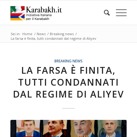
Sei in:
Home
/
News
/
Breaking news
/
La farsa è finita, tutti condannati dal regime di Aliyev
BREAKING NEWS
LA FARSA È FINITA,
TUTTI CONDANNATI
DAL REGIME DI ALIYEV