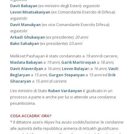
Davit Babayan
(ex ministro degli Esteri):
ergastolo
Levon Mnatsakanyan
(ex Comandante Esercito di Difesa):
ergastolo
Davit Manukyan
(ex vice Comandante Esercito Difesa):
ergastolo
Arkadi Ghukasyan
(ex presidente):
20 anni
Bako Sahakyan
(ex presidente): 2
0 anni
Melikset Pashayan è stato condannato a
19 anni
di carcere,
Madata Babayan
a
19 anni
,
Garik Martirosyan
a
18 anni
,
Davit Alaverdyan
a
16 anni
,
Levon Balaya
n a
16 anni
,
Vasili
Beglaryan
a
15 ann
i,
Gurgen Stepanyan
a
15 anni
ed
Erik
Ghazaryan
a
15 anni di carcere
.
L’ex ministro di Stato
Ruben Vardanyan
è giudicato in un
processo a parte e anche per lui si attende una condanna
pesantissima.
COSA ACCADRA’ ORA?
* Il dittatore azero Aliyev ha avuto soddisfazione: le condanne
alle autorità della repubblica armena di Artsakh giustificano