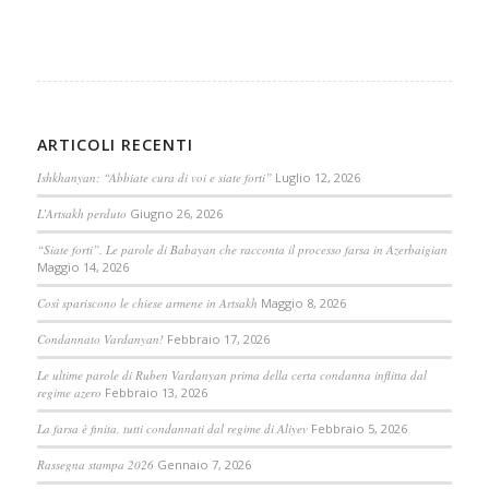
ARTICOLI RECENTI
Ishkhanyan: “Abbiate cura di voi e siate forti”
Luglio 12, 2026
L’Artsakh perduto
Giugno 26, 2026
“Siate forti”. Le parole di Babayan che racconta il processo farsa in Azerbaigian
Maggio 14, 2026
Così spariscono le chiese armene in Artsakh
Maggio 8, 2026
Condannato Vardanyan!
Febbraio 17, 2026
Le ultime parole di Ruben Vardanyan prima della certa condanna inflitta dal
regime azero
Febbraio 13, 2026
La farsa è finita, tutti condannati dal regime di Aliyev
Febbraio 5, 2026
Rassegna stampa 2026
Gennaio 7, 2026