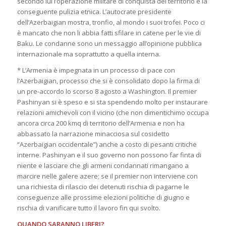
secondo lui l’operazione militare di conquista del territorio e la
conseguente pulizia etnica. L’autocrate presidente
dell’Azerbaigian mostra, tronfio, al mondo i suoi trofei. Poco ci
è mancato che non li abbia fatti sfilare in catene per le vie di
Baku. Le condanne sono un messaggio all’opinione pubblica
internazionale ma soprattutto a quella interna.
* L’Armenia è impegnata in un processo di pace con
l’Azerbaigian, processo che si è consolidato dopo la firma di
un pre-accordo lo scorso 8 agosto a Washington. Il premier
Pashinyan si è speso e si sta spendendo molto per instaurare
relazioni amichevoli con il vicino (che non dimentichimo occupa
ancora circa 200 kmq di territorio dell’Armenia e non ha
abbassato la narrazione minacciosa sul cosidetto
“Azerbaigian occidentale”) anche a costo di pesanti critiche
interne. Pashinyan e il suo governo non possono far finta di
niente e lasciare che gli armeni condannati rimangano a
marcire nelle galere azere; se il premier non interviene con
una richiesta di rilascio dei detenuti rischia di pagarne le
conseguenze alle prossime elezioni politiche di giugno e
rischia di vanificare tutto il lavoro fin qui svolto.
QUANDO SARANNO LIBERI?