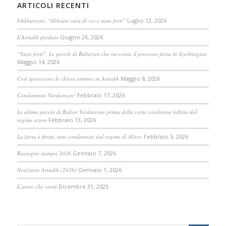
ARTICOLI RECENTI
Ishkhanyan: “Abbiate cura di voi e siate forti”
Luglio 12, 2026
L’Artsakh perduto
Giugno 26, 2026
“Siate forti”. Le parole di Babayan che racconta il processo farsa in Azerbaigian
Maggio 14, 2026
Così spariscono le chiese armene in Artsakh
Maggio 8, 2026
Condannato Vardanyan!
Febbraio 17, 2026
Le ultime parole di Ruben Vardanyan prima della certa condanna inflitta dal
regime azero
Febbraio 13, 2026
La farsa è finita, tutti condannati dal regime di Aliyev
Febbraio 5, 2026
Rassegna stampa 2026
Gennaio 7, 2026
Notiziario Artsakh (2026)
Gennaio 1, 2026
L’anno che verrà
Dicembre 31, 2025