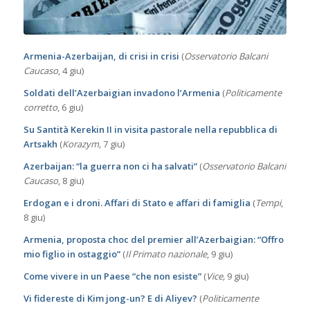
Armenia-Azerbaijan, di crisi in crisi
(
Osservatorio Balcani
Caucaso
, 4 giu)
Soldati dell’Azerbaigian invadono l’Armenia
(
Politicamente
corretto
, 6 giu)
Su Santità Kerekin II in visita pastorale nella repubblica di
Artsakh
(
Korazym,
7 giu)
Azerbaijan: “la guerra non ci ha salvati”
(
Osservatorio Balcani
Caucaso
, 8 giu)
Erdogan e i droni. Affari di Stato e affari di famiglia
(
Tempi
,
8 giu)
Armenia, proposta choc del premier all’Azerbaigian: “Offro
mio figlio in ostaggio”
(
Il Primato nazionale
, 9 giu)
Come vivere in un Paese “che non esiste”
(
Vice,
9 giu)
Vi fidereste di Kim jong-un? E di Aliyev?
(
Politicamente