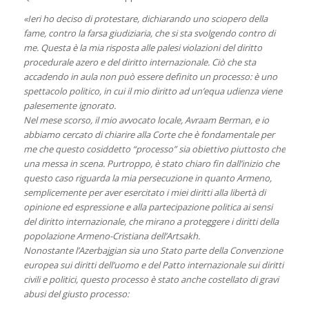
«Ieri ho deciso di protestare, dichiarando uno sciopero della
fame, contro la farsa giudiziaria, che si sta svolgendo contro di
me. Questa è la mia risposta alle palesi violazioni del diritto
procedurale azero e del diritto internazionale. Ciò che sta
accadendo in aula non può essere definito un processo: è uno
spettacolo politico, in cui il mio diritto ad un’equa udienza viene
palesemente ignorato.
Nel mese scorso, il mio avvocato locale, Avraam Berman, e io
abbiamo cercato di chiarire alla Corte che è fondamentale per
me che questo cosiddetto “processo” sia obiettivo piuttosto che
una messa in scena. Purtroppo, è stato chiaro fin dall’inizio che
questo caso riguarda la mia persecuzione in quanto Armeno,
semplicemente per aver esercitato i miei diritti alla libertà di
opinione ed espressione e alla partecipazione politica ai sensi
del diritto internazionale, che mirano a proteggere i diritti della
popolazione Armeno-Cristiana dell’Artsakh.
Nonostante l’Azerbajgian sia uno Stato parte della Convenzione
europea sui diritti dell’uomo e del Patto internazionale sui diritti
civili e politici, questo processo è stato anche costellato di gravi
abusi del giusto processo: