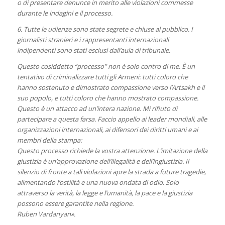
o di presentare denunce in merito alle violazioni commesse
durante le indagini e il processo.
6. Tutte le udienze sono state segrete e chiuse al pubblico. I
giornalisti stranieri e i rappresentanti internazionali
indipendenti sono stati esclusi dall’aula di tribunale.
Questo cosiddetto “processo” non è solo contro di me. È un
tentativo di criminalizzare tutti gli Armeni: tutti coloro che
hanno sostenuto e dimostrato compassione verso l’Artsakh e il
suo popolo, e tutti coloro che hanno mostrato compassione.
Questo è un attacco ad un’intera nazione. Mi rifiuto di
partecipare a questa farsa. Faccio appello ai leader mondiali, alle
organizzazioni internazionali, ai difensori dei diritti umani e ai
membri della stampa:
Questo processo richiede la vostra attenzione. L’imitazione della
giustizia è un’approvazione dell’illegalità e dell’ingiustizia. Il
silenzio di fronte a tali violazioni apre la strada a future tragedie,
alimentando l’ostilità e una nuova ondata di odio. Solo
attraverso la verità, la legge e l’umanità, la pace e la giustizia
possono essere garantite nella regione.
Ruben Vardanyan».