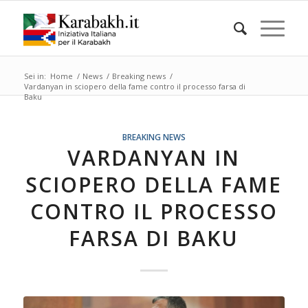
Sei in:
Home
/
News
/
Breaking news
/
Vardanyan in sciopero della fame contro il processo farsa di
Baku
BREAKING NEWS
VARDANYAN IN
SCIOPERO DELLA FAME
CONTRO IL PROCESSO
FARSA DI BAKU