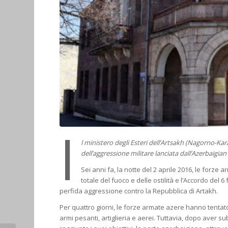
I
l ministero degli Esteri dell’Artsakh (Nagorno-Ka
dell’aggressione militare lanciata dall’Azerbaigian
Sei anni fa, la notte del 2 aprile 2016, le forze
totale del fuoco e delle ostilità e l’Accordo del
perfida aggressione contro la Repubblica di Artakh.
Per quattro giorni, le forze armate azere hanno tentato
armi pesanti, artiglieria e aerei. Tuttavia, dopo aver 