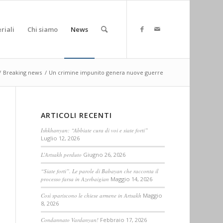
riali
Chi siamo
News
/
Breaking news
/
Un crimine impunito genera nuove guerre
ARTICOLI RECENTI
Ishkhanyan: “Abbiate cura di voi e siate forti”
Luglio 12, 2026
L’Artsakh perduto
Giugno 26, 2026
“Siate forti”. Le parole di Babayan che racconta il
processo farsa in Azerbaigian
Maggio 14, 2026
Così spariscono le chiese armene in Artsakh
Maggio
8, 2026
Condannato Vardanyan!
Febbraio 17, 2026