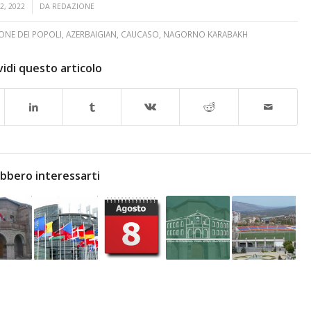
2, 2022
DA
REDAZIONE
NE DEI POPOLI
,
AZERBAIGIAN
,
CAUCASO
,
NAGORNO KARABAKH
idi questo articolo
bbero interessarti