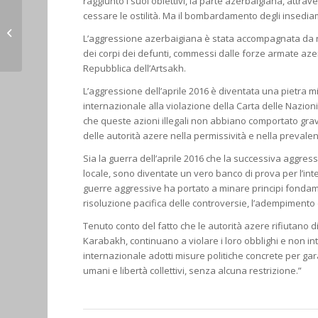
raggiunto i suoi obiettivi, la parte azerbaigiana, attr
cessare le ostilità. Ma il bombardamento degli insediame
Rassegna stampa (apr
L’aggressione azerbaigiana è stata accompagnata da nume
22)
dei corpi dei defunti, commessi dalle forze armate azere
Repubblica dell’Artsakh.
L’aggressione dell’aprile 2016 è diventata una pietra mi
internazionale alla violazione della Carta delle Nazioni 
che queste azioni illegali non abbiano comportato gravi
delle autorità azere nella permissività e nella prevalen
Sia la guerra dell’aprile 2016 che la successiva aggress
locale, sono diventate un vero banco di prova per l’int
guerre aggressive ha portato a minare principi fondamen
risoluzione pacifica delle controversie, l’adempimento c
Tenuto conto del fatto che le autorità azere rifiutano 
Karabakh, continuano a violare i loro obblighi e non i
internazionale adotti misure politiche concrete per gara
umani e libertà collettivi, senza alcuna restrizione.”