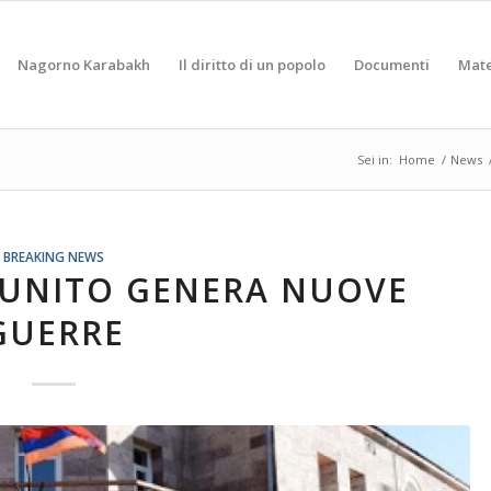
Nagorno Karabakh
Il diritto di un popolo
Documenti
Mate
Sei in:
Home
/
News
BREAKING NEWS
PUNITO GENERA NUOVE
GUERRE