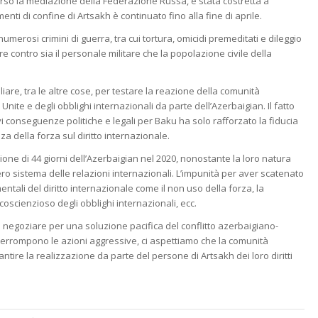
averso la mediazione della Federazione Russa, è stata costretta a
nti di confine di Artsakh è continuato fino alla fine di aprile.
rosi crimini di guerra, tra cui tortura, omicidi premeditati e dileggio
 contro sia il personale militare che la popolazione civile della
liare, tra le altre cose, per testare la reazione della comunità
Unite e degli obblighi internazionali da parte dell’Azerbaigian. Il fatto
 conseguenze politiche e legali per Baku ha solo rafforzato la fiducia
za della forza sul diritto internazionale.
ione di 44 giorni dell’Azerbaigian nel 2020, nonostante la loro natura
ero sistema delle relazioni internazionali. L’impunità per aver scatenato
tali del diritto internazionale come il non uso della forza, la
oscienzioso degli obblighi internazionali, ecc.
di negoziare per una soluzione pacifica del conflitto azerbaigiano-
nterrompono le azioni aggressive, ci aspettiamo che la comunità
ntire la realizzazione da parte del persone di Artsakh dei loro diritti