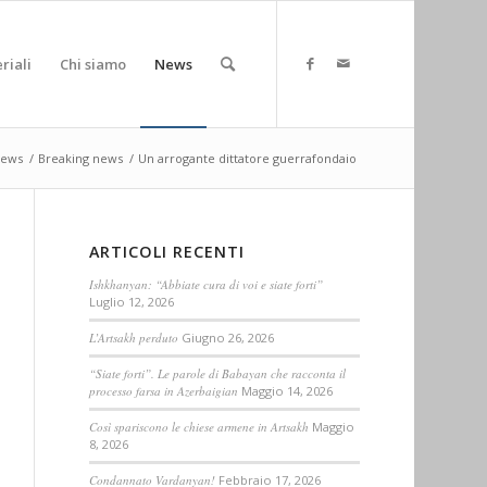
riali
Chi siamo
News
ews
/
Breaking news
/
Un arrogante dittatore guerrafondaio
ARTICOLI RECENTI
Ishkhanyan: “Abbiate cura di voi e siate forti”
Luglio 12, 2026
L’Artsakh perduto
Giugno 26, 2026
“Siate forti”. Le parole di Babayan che racconta il
processo farsa in Azerbaigian
Maggio 14, 2026
Così spariscono le chiese armene in Artsakh
Maggio
8, 2026
Condannato Vardanyan!
Febbraio 17, 2026