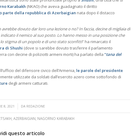
 militaristica sono state pronunciate proprio a
Shushi
, una città che si
rno Karabakh
(NKAO) che aveva guadagnato il diritto
o parte della repubblica di Azerbaigian
nata dopo il distacco
ebbe dovuto dar loro una lezione o no? In faccia, decine di migliaia di
anno indicato il nemico al suo posto. Lo hanno messo in una posizione che
 lo stigma di un popolo e di uno stato sconfitti
” ha rimarcato il
ra di Shushi
(dove si sarebbe dovuto trasferire il parlamento
a con decine di poliziotti armeni morti) ha parlato della
“
tana del
’ufficio del difensore civico dell’Armenia,
le parole del presidente
ntemente utilizzate da soldati dall’esercito azero come sottofondo di
rture
degli armeni catturati.
 8, 2021
DA
REDAZIONE
RTSAKH
,
AZERBAIGIAN
,
NAGORNO KARABAKH
idi questo articolo