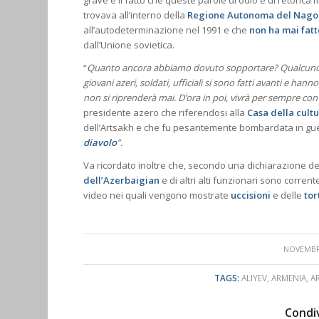
grave è il fatto che queste parole di odio e di retorica
trovava all’interno della
Regione Autonoma del Nago
all’autodeterminazione nel 1991 e che
non ha mai fatt
dall’Unione sovietica.
“
Quanto ancora abbiamo dovuto sopportare? Qualcuno avr
giovani azeri, soldati, ufficiali si sono fatti avanti e h
non si riprenderà mai. D’ora in poi, vivrà per sempre con
presidente azero che riferendosi alla
Casa della cultu
dell’Artsakh e che fu pesantemente bombardata in guerr
diavolo
”.
Va ricordato inoltre che, secondo una dichiarazione dell
dell’Azerbaigian
e di altri alti funzionari sono corre
video nei quali vengono mostrate
uccisioni
e delle
to
/
NOVEMBRE
TAGS:
ALIYEV
,
ARMENIA
,
A
Condiv