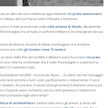
nuto un altro discorso militarista approfittando del
primo anniversario
ne militare del suo Paese contro l’Artsakh e l’Armenia.
iscorso è stato pronunciato nella
città armena di Shush
i, attualmente
ell’Azerbaigian era arrivato in uniforme militare e accompagnato da sua
zione da diverse dozzine di militari azerbaigiani, era di lodare
 ancora una volta
gli Armeni come “il nemico
”.
un anno dalla fine del conflitto il dittatore azero ha invece
rincarato
ra una volta ha confermato che è stato l’Azerbaigian a scatenare la
akh il 27 settembre 2020.
di presidente nel 2003
– ha tuonato Aliyev –
ho detto nel mio messaggio
re terre storiche a tutti i costi, pacificamente o militarmente. E così è
 risultato. Al contrario, il nemico [cioè gli armeni] è diventato ancora più
o e il popolo azero nutrivamo ancora certe speranze in relazione al
nte scomparse negli ultimi tempi”
.
olitica di armenofobia
e semina odio verso gli armeni. E ancor più