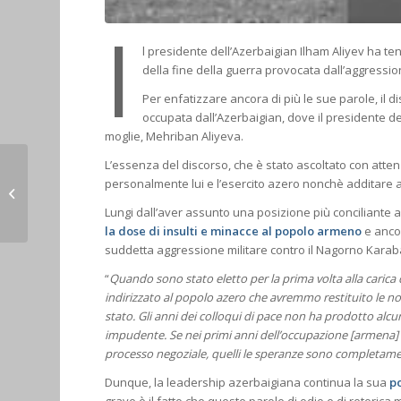
I
l presidente dell’Azerbaigian Ilham Aliyev ha te
della fine della guerra provocata dall’aggressio
Per enfatizzare ancora di più le sue parole, il d
occupata dall’Azerbaigian, dove il presidente d
moglie, Mehriban Aliyeva.
L’essenza del discorso, che è stato ascoltato con atten
Dichiarazione russa in
personalmente lui e l’esercito azero nonchè additare
occasione
dell’anniversario della
Lungi dall’aver assunto una posizione più conciliante a 
firma del 9 ...
la dose di insulti e minacce al popolo armeno
e anco
suddetta aggressione militare contro il Nagorno Karab
“
Quando sono stato eletto per la prima volta alla carica 
indirizzato al popolo azero che avremmo restituito le nost
stato. Gli anni dei colloqui di pace non ha prodotto alcun
impudente. Se nei primi anni dell’occupazione [armena] i
processo negoziale, quelli le speranze sono completame
Dunque, la leadership azerbaigiana continua la sua
p