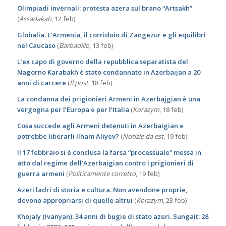
Olimpiadi invernali: protesta azera sul brano “Artsakh”
(
Assadakah
, 12 feb)
Globalia. L’Armenia, il corridoio di Zangezur e gli equilibri
nel Caucaso
(
Barbadillo
, 13 feb)
L’ex capo di governo della repubblica separatista del
Nagorno Karabakh è stato condannato in Azerbaijan a 20
anni di carcere
(
Il post
, 18 feb)
La condanna dei prigionieri Armeni in Azerbajgian è una
vergogna per l’Europa e per l’Italia
(
Korazym
, 18 feb)
Cosa succede agli Armeni detenuti in Azerbaigian e
potrebbe liberarli Ilham Aliyev?
(
Notizie da est
, 19 feb)
Il 17 febbraio si è conclusa la farsa “processuale” messa in
atto dal regime dell’Azerbaigian contro i prigionieri di
guerra armeni
(
Politicamente corretto
, 19 feb)
Azeri ladri di storia e cultura. Non avendone proprie,
devono appropriarsi di quelle altrui
(
Korazym
, 23 feb)
Khojaly (Ivanyan): 34 anni di bugie di stato azeri. Sungait: 28