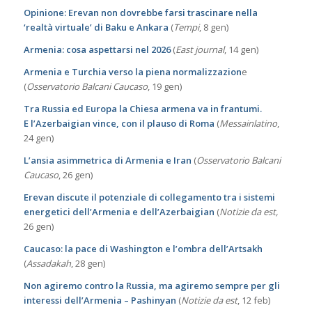
Opinione: Erevan non dovrebbe farsi trascinare nella
‘realtà virtuale’ di Baku e Ankara
(
Tempi
, 8 gen)
Armenia: cosa aspettarsi nel 2026
(
East journal
, 14 gen)
Armenia e Turchia verso la piena normalizzazion
e
(
Osservatorio Balcani Caucaso
, 19 gen)
Tra Russia ed Europa la Chiesa armena va in frantumi.
E l’Azerbaigian vince, con il plauso di Roma
(
Messainlatino
,
24 gen)
L’ansia asimmetrica di Armenia e Iran
(
Osservatorio Balcani
Caucaso
, 26 gen)
Erevan discute il potenziale di collegamento tra i sistemi
energetici dell’Armenia e dell’Azerbaigian
(
Notizie da est,
26 gen)
Caucaso: la pace di Washington e l’ombra dell’Artsakh
(
Assadakah
, 28 gen)
Non agiremo contro la Russia, ma agiremo sempre per gli
interessi dell’Armenia – Pashinyan
(
Notizie da est
, 12 feb)