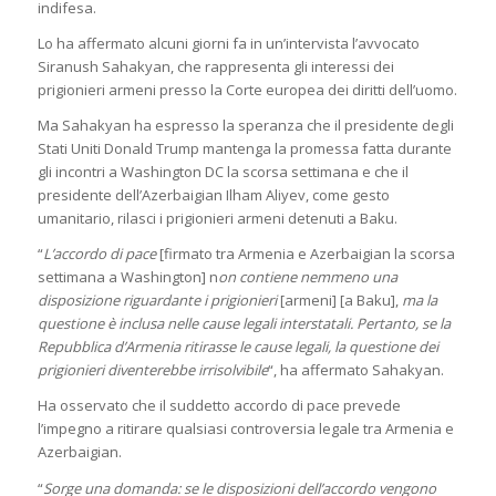
indifesa.
Lo ha affermato alcuni giorni fa in un’intervista l’avvocato
Siranush Sahakyan, che rappresenta gli interessi dei
prigionieri armeni presso la Corte europea dei diritti dell’uomo.
Ma Sahakyan ha espresso la speranza che il presidente degli
Stati Uniti Donald Trump mantenga la promessa fatta durante
gli incontri a Washington DC la scorsa settimana e che il
presidente dell’Azerbaigian Ilham Aliyev, come gesto
umanitario, rilasci i prigionieri armeni detenuti a Baku.
“
L’accordo di pace
[firmato tra Armenia e Azerbaigian la scorsa
settimana a Washington] n
on contiene nemmeno una
disposizione riguardante i prigionieri
[armeni] [a Baku],
ma la
questione è inclusa nelle cause legali interstatali. Pertanto,
se la
Repubblica d’Armenia ritirasse le cause legali, la questione dei
prigionieri diventerebbe irrisolvibile
“, ha affermato Sahakyan.
Ha osservato che il suddetto accordo di pace prevede
l’impegno a ritirare qualsiasi controversia legale tra Armenia e
Azerbaigian.
“
Sorge una domanda: se le disposizioni dell’accordo vengono