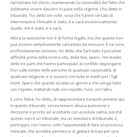
ripristinare noi stessi, mantenendo la razionalità del fatto che
dobbiamo vivere davvero in pace nella regione. L’ho detto in
tribunale, l’ho detto tre volte, cosa che hanno cercato di
interrompere: l’Artsakh è stato, è e sarà esistenzialmente.
Quello che è stato, è e sarà.
Allora la questione non è di forma legale, ma che questo non
può essere semplicemente cancellato da nessuno. E ne sono
profondamente convinto. Ho detto che farò tutto il possibile
affinché prima della nostra vita, della mia, spero, i tre leader
delle tre parti che hanno partecipato al conflitto depongano
fiori sulle tombe delle persone di qualsiasi nazionalità, di
qualsiasi religione, e si scusino con tutte le madri per i figli
morti. Spero che questo accada un giorno e che venga fatto
con rispetto, trattando tutti con rispetto, l’uno con l’altro.
E sono felice, ho detto, di rappresentare il popolo armeno qui,
in questo tribunale, senza temere alcuna punizione o
decisione e pronto ad accettarla con assoluta calma, perché
questo non è un tribunale, ma un simulacro di tribunale. E,
purtroppo, non hanno colto l’opportunità di fare un processo
normale, che avrebbe permesso di gettare le basi per una