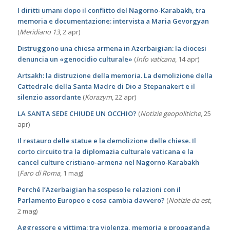
I diritti umani dopo il conflitto del Nagorno-Karabakh, tra
memoria e documentazione: intervista a Maria Gevorgyan
(
Meridiano 13
, 2 apr)
Distruggono una chiesa armena in Azerbaigian: la diocesi
denuncia un «genocidio culturale»
(
Info vaticana
, 14 apr)
Artsakh: la distruzione della memoria. La demolizione della
Cattedrale della Santa Madre di Dio a Stepanakert e il
silenzio assordante
(
Korazym
, 22 apr)
LA SANTA SEDE CHIUDE UN OCCHIO?
(
Notizie geopolitiche
, 25
apr)
Il restauro delle statue e la demolizione delle chiese. Il
corto circuito tra la diplomazia culturale vaticana e la
cancel culture cristiano-armena nel Nagorno-Karabakh
(
Faro di Roma
, 1 mag)
Perché l’Azerbaigian ha sospeso le relazioni con il
Parlamento Europeo e cosa cambia davvero?
(
Notizie da est
,
2 mag)
Aggressore e vittima: tra violenza, memoria e propaganda