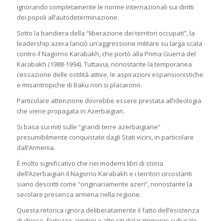
ignorando completamente le norme internazionali sui diritti
dei popoli all’autodeterminazione.
Sotto la bandiera della “liberazione dei territori occupati”, la
leadership azera lanciò un’aggressione militare su larga scala
contro il Nagorno Karabakh, che portò alla Prima Guerra del
Karabakh (1988-1994). Tuttavia, nonostante la temporanea
cessazione delle ostilità attive, le aspirazioni espansionistiche
e misantropiche di Baku non si placarono.
Particolare attenzione dovrebbe essere prestata all’ideologia
che viene propagata in Azerbaigian.
Si basa sui miti sulle “grandi terre azerbaigiane”
presumibilmente conquistate dagli Stati vicini, in particolare
dall’Armenia.
È molto significativo che nei moderni libri di storia
dell’Azerbaigian il Nagorno Karabakh e i territori circostanti
siano descritti come “originariamente azeri”, nonostante la
secolare presenza armena nella regione.
Questa retorica ignora deliberatamente il fatto dell’esistenza
di chiese, fortezze, cimiteri e altri siti del patrimonio culturale