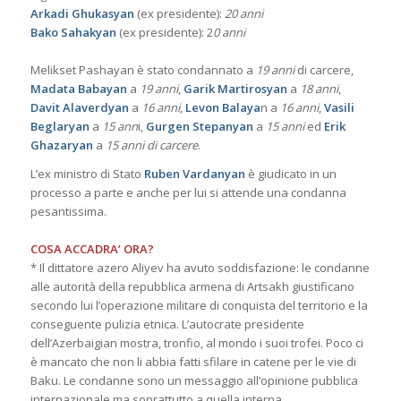
Arkadi Ghukasyan
(ex presidente):
20 anni
Bako Sahakyan
(ex presidente): 2
0 anni
Melikset Pashayan è stato condannato a
19 anni
di carcere,
Madata Babayan
a
19 anni
,
Garik Martirosyan
a
18 anni
,
Davit Alaverdyan
a
16 anni
,
Levon Balaya
n a
16 anni
,
Vasili
Beglaryan
a
15 ann
i,
Gurgen Stepanyan
a
15 anni
ed
Erik
Ghazaryan
a
15 anni di carcere
.
L’ex ministro di Stato
Ruben Vardanyan
è giudicato in un
processo a parte e anche per lui si attende una condanna
pesantissima.
COSA ACCADRA’ ORA?
* Il dittatore azero Aliyev ha avuto soddisfazione: le condanne
alle autorità della repubblica armena di Artsakh giustificano
secondo lui l’operazione militare di conquista del territorio e la
conseguente pulizia etnica. L’autocrate presidente
dell’Azerbaigian mostra, tronfio, al mondo i suoi trofei. Poco ci
è mancato che non li abbia fatti sfilare in catene per le vie di
Baku. Le condanne sono un messaggio all’opinione pubblica
internazionale ma soprattutto a quella interna.