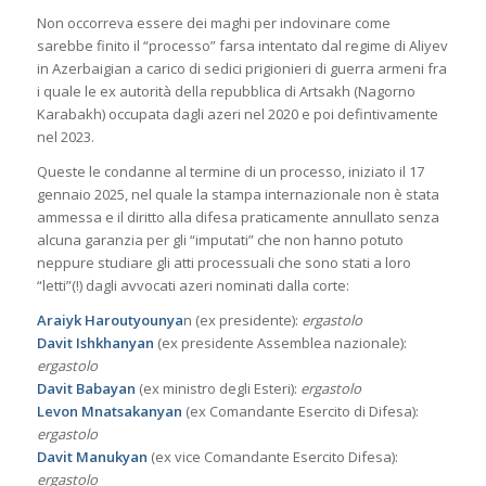
Non occorreva essere dei maghi per indovinare come
sarebbe finito il “processo” farsa intentato dal regime di Aliyev
in Azerbaigian a carico di sedici prigionieri di guerra armeni fra
i quale le ex autorità della repubblica di Artsakh (Nagorno
Karabakh) occupata dagli azeri nel 2020 e poi defintivamente
nel 2023.
Queste le condanne al termine di un processo, iniziato il 17
gennaio 2025, nel quale la stampa internazionale non è stata
ammessa e il diritto alla difesa praticamente annullato senza
alcuna garanzia per gli “imputati” che non hanno potuto
neppure studiare gli atti processuali che sono stati a loro
“letti”(!) dagli avvocati azeri nominati dalla corte:
Araiyk Haroutyounya
n (ex presidente):
ergastolo
Davit Ishkhanyan
(ex presidente Assemblea nazionale):
ergastolo
Davit Babayan
(ex ministro degli Esteri):
ergastolo
Levon Mnatsakanyan
(ex Comandante Esercito di Difesa):
ergastolo
Davit Manukyan
(ex vice Comandante Esercito Difesa):
ergastolo