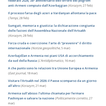
febbraio 2026, 38° anniversario dell’orrore del pogrom
anti-Armeni compiuto dall’Azerbajgian
(
Korazym
, 27 feb)
Il processo farsa degli azeri a Vardanyan allontana la pace
(
Tempi
, 28 feb)
Sumgait, memoria e giustizia: la dichiarazione congiunta
delle fazioni dell’Assemblea Nazionale dell’Artsakh
(
Korazym
, 28 feb)
Forza cruda e coercizione: l’arte di “prevenire” il diritto
internazionale
(
Notizie geopolitiche
, 5 mar)
Azerbajdžan e Armenia nei piani USA di accerchiamento
da sud della Russia
(
L’Antidiplomatico
, 16 mar)
A che punto sono le relazioni tra Unione Europea e Armenia
(
East journal
, 18 mar)
Visitare l’Artsakh nel 2026: il Paese scomparso da un giorno
all’altro
(
Korazym
, 21 mar)
Armenia sull’abisso: l’ultima chiamata per fermare
Pashinyan e salvare la nazione
(
Politicamente corretto
, 27
mar)