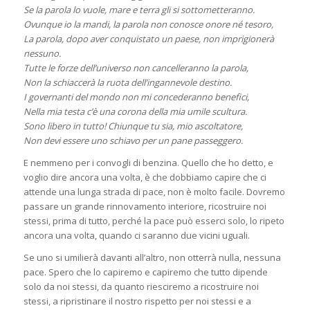
Se la parola lo vuole, mare e terra gli si sottometteranno.
Ovunque io la mandi, la parola non conosce onore né tesoro,
La parola, dopo aver conquistato un paese, non imprigionerà
nessuno.
Tutte le forze dell’universo non cancelleranno la parola,
Non la schiaccerà la ruota dell’ingannevole destino.
I governanti del mondo non mi concederanno benefici,
Nella mia testa c’è una corona della mia umile scultura.
Sono libero in tutto! Chiunque tu sia, mio ascoltatore,
Non devi essere uno schiavo per un pane passeggero.
E nemmeno per i convogli di benzina. Quello che ho detto, e
voglio dire ancora una volta, è che dobbiamo capire che ci
attende una lunga strada di pace, non è molto facile. Dovremo
passare un grande rinnovamento interiore, ricostruire noi
stessi, prima di tutto, perché la pace può esserci solo, lo ripeto
ancora una volta, quando ci saranno due vicini uguali.
Se uno si umilierà davanti all’altro, non otterrà nulla, nessuna
pace. Spero che lo capiremo e capiremo che tutto dipende
solo da noi stessi, da quanto riesciremo a ricostruire noi
stessi, a ripristinare il nostro rispetto per noi stessi e a