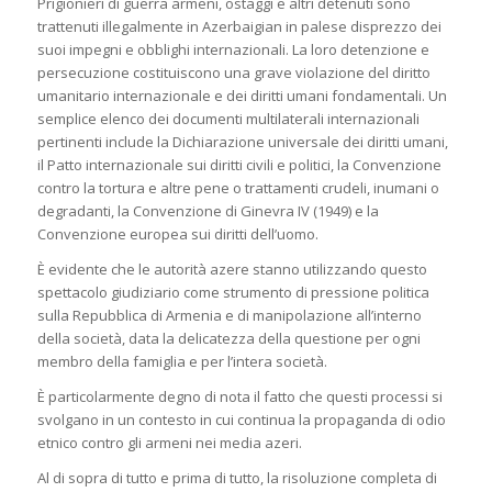
Prigionieri di guerra armeni, ostaggi e altri detenuti sono
trattenuti illegalmente in Azerbaigian in palese disprezzo dei
suoi impegni e obblighi internazionali. La loro detenzione e
persecuzione costituiscono una grave violazione del diritto
umanitario internazionale e dei diritti umani fondamentali. Un
semplice elenco dei documenti multilaterali internazionali
pertinenti include la Dichiarazione universale dei diritti umani,
il Patto internazionale sui diritti civili e politici, la Convenzione
contro la tortura e altre pene o trattamenti crudeli, inumani o
degradanti, la Convenzione di Ginevra IV (1949) e la
Convenzione europea sui diritti dell’uomo.
È evidente che le autorità azere stanno utilizzando questo
spettacolo giudiziario come strumento di pressione politica
sulla Repubblica di Armenia e di manipolazione all’interno
della società, data la delicatezza della questione per ogni
membro della famiglia e per l’intera società.
È particolarmente degno di nota il fatto che questi processi si
svolgano in un contesto in cui continua la propaganda di odio
etnico contro gli armeni nei media azeri.
Al di sopra di tutto e prima di tutto, la risoluzione completa di