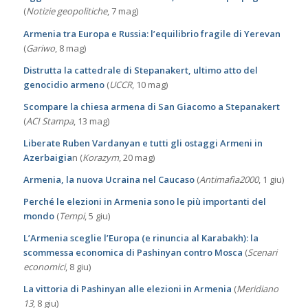
(
Notizie geopolitiche
, 7 mag)
Armenia tra Europa e Russia: l’equilibrio fragile di Yerevan
(
Gariwo
, 8 mag)
Distrutta la cattedrale di Stepanakert, ultimo atto del
genocidio armeno
(
UCCR
, 10 mag)
Scompare la chiesa armena di San Giacomo a Stepanakert
(
ACI Stampa
, 13 mag)
Liberate Ruben Vardanyan e tutti gli ostaggi Armeni in
Azerbaigia
n (
Korazym
, 20 mag)
Armenia, la nuova Ucraina nel Caucaso
(
Antimafia2000
, 1 giu)
Perché le elezioni in Armenia sono le più importanti del
mondo
(
Tempi
, 5 giu)
L’Armenia sceglie l’Europa (e rinuncia al Karabakh): la
scommessa economica di Pashinyan contro Mosca
(
Scenari
economici
, 8 giu)
La vittoria di Pashinyan alle elezioni in Armenia
(
Meridiano
13
, 8 giu)