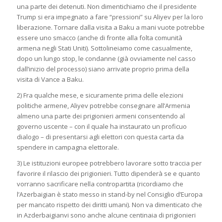
una parte dei detenuti. Non dimentichiamo che il presidente
Trump si era impegnato a fare “pressioni” su Aliyev per la loro
liberazione. Tornare dalla visita a Baku a mani vuote potrebbe
essere uno smacco (anche di fronte alla folta comunità
armena negli Stati Uniti). Sottolineiamo come casualmente,
dopo un lungo stop, le condanne (già ovviamente nel casso
dall’inizio del processo) siano arrivate proprio prima della
visita di Vance a Baku.
2) Fra qualche mese, e sicuramente prima delle elezioni
politiche armene, Aliyev potrebbe consegnare all’Armenia
almeno una parte dei prigionieri armeni consentendo al
governo uscente – con il quale ha instaurato un proficuo
dialogo – di presentarsi agli elettori con questa carta da
spendere in campagna elettorale.
3) Le istituzioni europee potrebbero lavorare sotto traccia per
favorire il rilascio dei prigionieri. Tutto dipenderà se e quanto
vorranno sacrificare nella contropartita (ricordiamo che
l’Azerbaigian è stato messo in stand-by nel Consiglio d’Europa
per mancato rispetto dei diritti umani). Non va dimenticato che
in Azderbaigianvi sono anche alcune centinaia di prigionieri