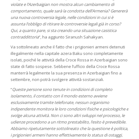
violate e l’Azerbaigian non mostra alcun cambiamento di
comportamento, quale sarà la condotta dell’Armenia? Genererà
una nuova controversia legale, nelle condizioni in cui si è
assunta l’obbligo di ritirare le controversie legali già in corso?
Qui, a quanto pare, si sta creando una situazione casistica
contraddittoria
“, ha aggiunto Siranush Sahakyan.
Va sottolineato anche il fatto che i prigionieri armeni detenuti
illegalmente nella capitale azera Baku sono completamente
isolati, poiché le attività della Croce Rossa in Azerbaigian sono
state di fatto sospese. Sebbene l’ufficio della Croce Rossa
manterrà legalmente la sua presenza in Azerbaigian fino a
settembre, non potrà svolgere attività sostanziali.
“
Queste persone sono tenute in condizioni di completo
isolamento, il contatto con il mondo esterno avviene
esclusivamente tramite telefonate, nessun organismo
indipendente monitora le loro condizioni fisiche e psicologiche e
svolge alcuna attività. Non ci sono altri sviluppi nel processo, le
udienze procedono a un ritmo prestabilito, l’esito è prevedibile.
Abbiamo ripetutamente sottolineato che la questione è politica,
i prigionieri armeni hanno effettivamente lo status di ostaggi,