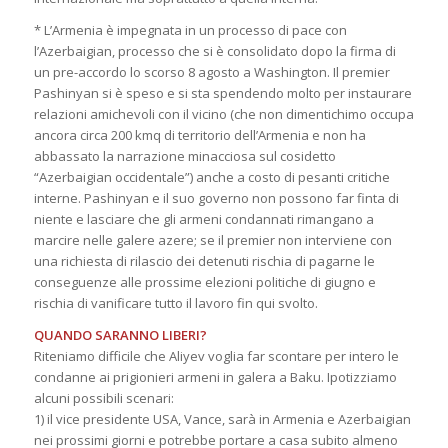
* L’Armenia è impegnata in un processo di pace con
l’Azerbaigian, processo che si è consolidato dopo la firma di
un pre-accordo lo scorso 8 agosto a Washington. Il premier
Pashinyan si è speso e si sta spendendo molto per instaurare
relazioni amichevoli con il vicino (che non dimentichimo occupa
ancora circa 200 kmq di territorio dell’Armenia e non ha
abbassato la narrazione minacciosa sul cosidetto
“Azerbaigian occidentale”) anche a costo di pesanti critiche
interne. Pashinyan e il suo governo non possono far finta di
niente e lasciare che gli armeni condannati rimangano a
marcire nelle galere azere; se il premier non interviene con
una richiesta di rilascio dei detenuti rischia di pagarne le
conseguenze alle prossime elezioni politiche di giugno e
rischia di vanificare tutto il lavoro fin qui svolto.
QUANDO SARANNO LIBERI?
Riteniamo difficile che Aliyev voglia far scontare per intero le
condanne ai prigionieri armeni in galera a Baku. Ipotizziamo
alcuni possibili scenari:
1) il vice presidente USA, Vance, sarà in Armenia e Azerbaigian
nei prossimi giorni e potrebbe portare a casa subito almeno