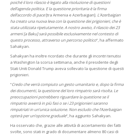
poiché il loro rilascio è legato alla risoluzione di questioni
dell’agenda politica. E la questione prioritaria è la firma
dell’accordo di pace
[tra Armenia e Azerbaigian].
L’Azerbaigian
ha creato una nuova leva con la questione dei prigionieri, che è
stata utilizzata ripetutamente. A nostro avviso, il rilascio dei 23
armeni [a Baku] sarà possibile esclusivamente nel contesto di
questo processo, attraverso un percorso politico
“, ha affermato
Sahakyan.
Sahakyan ha inoltre ricordato che durante gli incontri tenutisi
a Washington la scorsa settimana, anche il presidente degli
Stati Uniti Donald Trump aveva sollevato la questione di questi
prigionieri.
“
Credo che verrà compiuto un gesto umanitario e, dopo la firma
dei documenti, la questione del loro rimpatrio sarà risolta. Le
preoccupazioni potrebbero riguardare la questione se il
rimpatrio avverrà in più fasi o se i 23 prigionieri saranno
rimpatriati in un’unica soluzione. Non escludo che l’Azerbaigian
opterà per un’opzione graduale
“, ha aggiunto Sahakyan.
Ha osservato che, grazie alle attività di accertamento dei fatti
svolte, sono stati in grado di documentare almeno 80 casi di