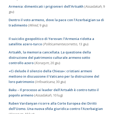
Armenia: dimenticati i prigionieri dell’Artsakh
(
Assadakah
, 9
giu)
Dentro il voto armeno, dove la pace con l’Azerbaigian sa di
tradimento
(
Wired
, 9 giu)
Il suicidio geopolitico di Yerevan: l’Armenia ridotta a
satellite azero-turco
(
Politicamentecorretto
, 13 giu)
Artsakh, la memoria cancellata. La questione della
distruzione del patrimonio culturale armeno sotto
controllo azero
(
Korazym
, 20 giu)
«Ci delude il silenzio della Chiesa»: cristiani armeni
mettono in discussione il Vaticano per la distruzione del
loro patrimonio
(
Infovaticana
, 30 giu)
Baku – Il processo ai leader dell’Artsakh è contro tutto il
popolo armeno
(
Assadakah
, 10 lug)
Ruben Vardanyan ricorre alla Corte Europea dei Diritti
dell’Uomo. Una nuova sfida giuridica contro l’Azerbaigian