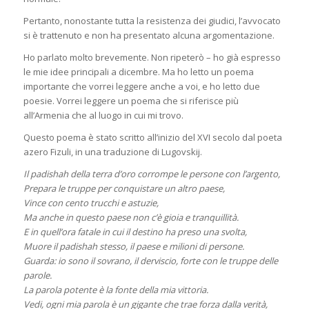
Pertanto, nonostante tutta la resistenza dei giudici, l’avvocato
si è trattenuto e non ha presentato alcuna argomentazione.
Ho parlato molto brevemente. Non ripeterò – ho già espresso
le mie idee principali a dicembre. Ma ho letto un poema
importante che vorrei leggere anche a voi, e ho letto due
poesie. Vorrei leggere un poema che si riferisce più
all’Armenia che al luogo in cui mi trovo.
Questo poema è stato scritto all’inizio del XVI secolo dal poeta
azero Fizuli, in una traduzione di Lugovskij.
Il padishah della terra d’oro corrompe le persone con l’argento,
Prepara le truppe per conquistare un altro paese,
Vince con cento trucchi e astuzie,
Ma anche in questo paese non c’è gioia e tranquillità.
E in quell’ora fatale in cui il destino ha preso una svolta,
Muore il padishah stesso, il paese e milioni di persone.
Guarda: io sono il sovrano, il derviscio, forte con le truppe delle
parole.
La parola potente è la fonte della mia vittoria.
Vedi, ogni mia parola è un gigante che trae forza dalla verità,