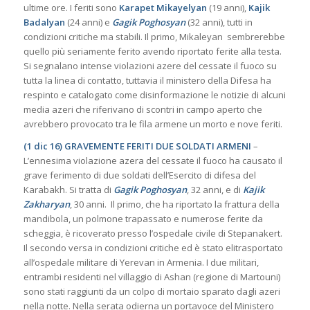
ultime ore. I feriti sono
Karapet Mikayelyan
(19 anni),
Kajik
Badalyan
(24 anni) e
Gagik Poghosyan
(32 anni), tutti in
condizioni critiche ma stabili. Il primo, Mikaleyan sembrerebbe
quello più seriamente ferito avendo riportato ferite alla testa.
Si segnalano intense violazioni azere del cessate il fuoco su
tutta la linea di contatto, tuttavia il ministero della Difesa ha
respinto e catalogato come disinformazione le notizie di alcuni
media azeri che riferivano di scontri in campo aperto che
avrebbero provocato tra le fila armene un morto e nove feriti.
(1 dic 16) GRAVEMENTE FERITI DUE SOLDATI ARMENI
–
L’ennesima violazione azera del cessate il fuoco ha causato il
grave ferimento di due soldati dell’Esercito di difesa del
Karabakh. Si tratta di
Gagik Poghosyan
, 32 anni, e di
Kajik
Zakharyan
, 30 anni. Il primo, che ha riportato la frattura della
mandibola, un polmone trapassato e numerose ferite da
scheggia, è ricoverato presso l’ospedale civile di Stepanakert.
Il secondo versa in condizioni critiche ed è stato elitrasportato
all’ospedale militare di Yerevan in Armenia. I due militari,
entrambi residenti nel villaggio di Ashan (regione di Martouni)
sono stati raggiunti da un colpo di mortaio sparato dagli azeri
nella notte. Nella serata odierna un portavoce del Ministero