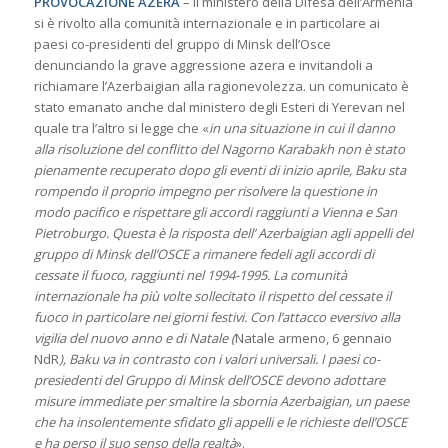
PROVOCAZIONE AZERA
– Il ministero della Difesa dell’Armenia
si è rivolto alla comunità internazionale e in particolare ai
paesi co-presidenti del gruppo di Minsk dell’Osce
denunciando la grave aggressione azera e invitandoli a
richiamare l’Azerbaigian alla ragionevolezza. un comunicato è
stato emanato anche dal ministero degli Esteri di Yerevan nel
quale tra l’altro si legge che «
in una situazione in cui il danno
alla risoluzione del conflitto del Nagorno Karabakh non è stato
pienamente recuperato dopo gli eventi di inizio aprile, Baku sta
rompendo il proprio impegno per risolvere la questione in
modo pacifico e rispettare gli accordi raggiunti a Vienna e San
Pietroburgo. Questa è la risposta dell’ Azerbaigian agli appelli del
gruppo di Minsk dell’OSCE a rimanere fedeli agli accordi di
cessate il fuoco, raggiunti nel 1994-1995. La comunità
internazionale ha più volte sollecitato il rispetto del cessate il
fuoco in particolare nei giorni festivi. Con l’attacco eversivo alla
vigilia del nuovo anno e di Natale (
Natale armeno, 6 gennaio
NdR
), Baku va in contrasto con i valori universali. I paesi co-
presiedenti del Gruppo di Minsk dell’OSCE devono adottare
misure immediate per smaltire la sbornia Azerbaigian, un paese
che ha insolentemente sfidato gli appelli e le richieste dell’OSCE
e ha perso il suo senso della realtà
».