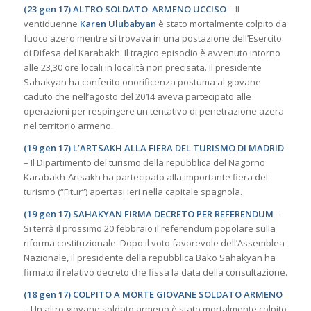
(23 gen 17) ALTRO SOLDATO ARMENO UCCISO
– Il
ventiduenne
Karen Ulubabyan
è stato mortalmente colpito da
fuoco azero mentre si trovava in una postazione dell’Esercito
di Difesa del Karabakh. Il tragico episodio è avvenuto intorno
alle 23,30 ore locali in località non precisata. Il presidente
Sahakyan ha conferito onorificenza postuma al giovane
caduto che nell’agosto del 2014 aveva partecipato alle
operazioni per respingere un tentativo di penetrazione azera
nel territorio armeno.
(19 gen 17) L’ARTSAKH ALLA FIERA DEL TURISMO DI MADRID
– Il Dipartimento del turismo della repubblica del Nagorno
Karabakh-Artsakh ha partecipato alla importante fiera del
turismo (“Fitur”) apertasi ieri nella capitale spagnola.
(19 gen 17) SAHAKYAN FIRMA DECRETO PER REFERENDUM
–
Si terrà il prossimo 20 febbraio il referendum popolare sulla
riforma costituzionale. Dopo il voto favorevole dell’Assemblea
Nazionale, il presidente della repubblica Bako Sahakyan ha
firmato il relativo decreto che fissa la data della consultazione.
(18 gen 17) COLPITO A MORTE GIOVANE SOLDATO ARMENO
– Un altro giovane soldato armeno è stato mortalmente colpito