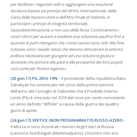
per facilitare i negoziati volti a raggiungere una soluzione
duratura basata sui principi del diritto internazionale, della
Carta delle Nazioni Unite e dell’Atto finale di Helsinki, in
particolare i principi di integrità territoriale,
l’autodeterminazione, e non uso della forza. Continueremo i
nostri sforzi per aiutare a mediare una soluzione pacifica fino a
quando le parti ritengano che i nostri servizi sono utili. Alla fine,
tuttavia, sono i leader stessi che devono dimostrare la volontà
politica necessaria per giungere ad una soluzione giusta e
durevole che porterà alla pace e alla prosperità dei loro popoli,
così come per l’intera regione.»
(25 gen 17) PIL 2016: +9%
– Il presidente della repubblica Bako
Sahakyan ha comunicato nel corso della prima riunione
dell’anno del Consiglio di Gabinetto che il Prodotto Interno
Lordo (PIL) è cresciuto nel 2016 del nove per cento nonostante
un anno definito “difficile” a causa della guerra dei quattro
giorni di aprile.
(24 gen 17) VERTICE (NON PROGRAMMATO) RUSSO-AZERO
–
A Mosca si sono incontrati i ministri degli Esteri di Russia
(Lavrov) e Azerbaigian (Mammadyarov). L’incontro non era