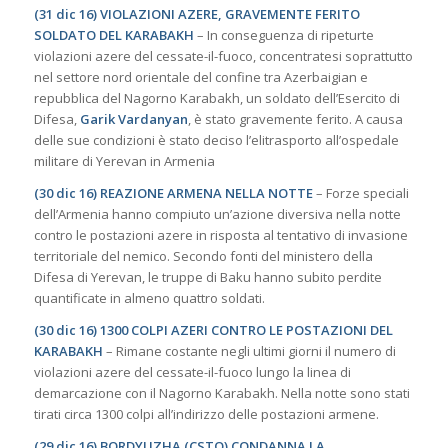
(31 dic 16) VIOLAZIONI AZERE, GRAVEMENTE FERITO
SOLDATO DEL KARABAKH
– In conseguenza di ripeturte
violazioni azere del cessate-il-fuoco, concentratesi soprattutto
nel settore nord orientale del confine tra Azerbaigian e
repubblica del Nagorno Karabakh, un soldato dell’Esercito di
Difesa,
Garik Vardanyan
, è stato gravemente ferito. A causa
delle sue condizioni è stato deciso l’elitrasporto all’ospedale
militare di Yerevan in Armenia
(30 dic 16) REAZIONE ARMENA NELLA NOTTE
– Forze speciali
dell’Armenia hanno compiuto un’azione diversiva nella notte
contro le postazioni azere in risposta al tentativo di invasione
territoriale del nemico. Secondo fonti del ministero della
Difesa di Yerevan, le truppe di Baku hanno subito perdite
quantificate in almeno quattro soldati.
(30 dic 16) 1300 COLPI AZERI CONTRO LE POSTAZIONI DEL
KARABAKH
– Rimane costante negli ultimi giorni il numero di
violazioni azere del cessate-il-fuoco lungo la linea di
demarcazione con il Nagorno Karabakh. Nella notte sono stati
tirati circa 1300 colpi all’indirizzo delle postazioni armene.
(29 dic 16) BORDYUZHA (CSTO) CONDANNA LA