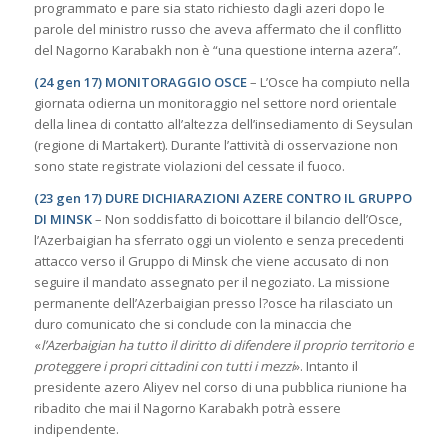
programmato e pare sia stato richiesto dagli azeri dopo le
parole del ministro russo che aveva affermato che il conflitto
del Nagorno Karabakh non è “una questione interna azera”.
(24 gen 17) MONITORAGGIO OSCE
– L’Osce ha compiuto nella
giornata odierna un monitoraggio nel settore nord orientale
della linea di contatto all’altezza dell’insediamento di Seysulan
(regione di Martakert). Durante l’attività di osservazione non
sono state registrate violazioni del cessate il fuoco.
(23 gen 17) DURE DICHIARAZIONI AZERE CONTRO IL GRUPPO
DI MINSK
– Non soddisfatto di boicottare il bilancio dell’Osce,
l’Azerbaigian ha sferrato oggi un violento e senza precedenti
attacco verso il Gruppo di Minsk che viene accusato di non
seguire il mandato assegnato per il negoziato. La missione
permanente dell’Azerbaigian presso l?osce ha rilasciato un
duro comunicato che si conclude con la minaccia che
«
l’Azerbaigian ha tutto il diritto di difendere il proprio territorio e
proteggere i propri cittadini con tutti i mezzi
». Intanto il
presidente azero Aliyev nel corso di una pubblica riunione ha
ribadito che mai il Nagorno Karabakh potrà essere
indipendente.