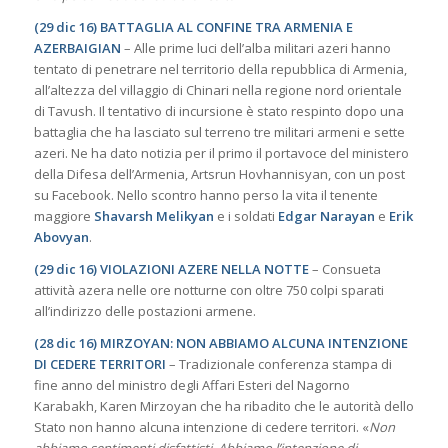
(29 dic 16) BATTAGLIA AL CONFINE TRA ARMENIA E
AZERBAIGIAN
– Alle prime luci dell’alba militari azeri hanno
tentato di penetrare nel territorio della repubblica di Armenia,
all’altezza del villaggio di Chinari nella regione nord orientale
di Tavush. Il tentativo di incursione è stato respinto dopo una
battaglia che ha lasciato sul terreno tre militari armeni e sette
azeri. Ne ha dato notizia per il primo il portavoce del ministero
della Difesa dell’Armenia, Artsrun Hovhannisyan, con un post
su Facebook. Nello scontro hanno perso la vita il tenente
maggiore
Shavarsh Melikyan
e i soldati
Edgar Narayan
e
Erik
Abovyan
.
(29 dic 16) VIOLAZIONI AZERE NELLA NOTTE
– Consueta
attività azera nelle ore notturne con oltre 750 colpi sparati
all’indirizzo delle postazioni armene.
(28 dic 16) MIRZOYAN: NON ABBIAMO ALCUNA INTENZIONE
DI CEDERE TERRITORI
– Tradizionale conferenza stampa di
fine anno del ministro degli Affari Esteri del Nagorno
Karabakh, Karen Mirzoyan che ha ribadito che le autorità dello
Stato non hanno alcuna intenzione di cedere territori. «
Non
abbiamo sentimenti disfattisti. Abbiamo l’intenzione di