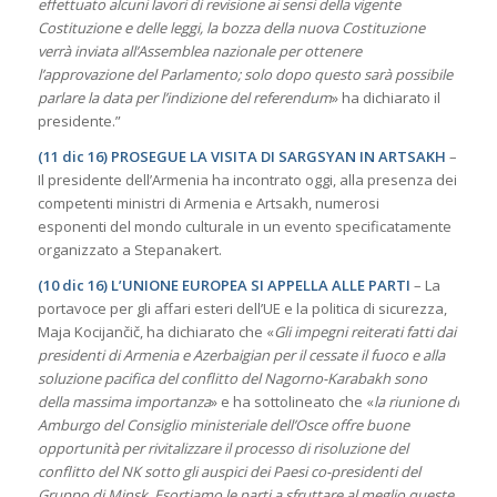
effettuato alcuni lavori di revisione ai sensi della vigente
Costituzione e delle leggi, la bozza della nuova Costituzione
verrà inviata all’Assemblea nazionale per ottenere
l’approvazione del Parlamento; solo dopo questo sarà possibile
parlare la data per l’indizione del referendum
» ha dichiarato il
presidente.”
(11 dic 16) PROSEGUE LA VISITA DI SARGSYAN IN ARTSAKH
–
Il presidente dell’Armenia ha incontrato oggi, alla presenza dei
competenti ministri di Armenia e Artsakh, numerosi
esponenti del mondo culturale in un evento specificatamente
organizzato a Stepanakert.
(10 dic 16) L’UNIONE EUROPEA SI APPELLA ALLE PARTI
– La
portavoce per gli affari esteri dell’UE e la politica di sicurezza,
Maja Kocijančič, ha dichiarato che «
Gli impegni reiterati fatti dai
presidenti di Armenia e Azerbaigian per il cessate il fuoco e alla
soluzione pacifica del conflitto del Nagorno-Karabakh sono
della massima importanza
» e ha sottolineato che «
la riunione di
Amburgo del Consiglio ministeriale dell’Osce offre buone
opportunità per rivitalizzare il processo di risoluzione del
conflitto del NK sotto gli auspici dei Paesi co-presidenti del
Gruppo di Minsk. Esortiamo le parti a sfruttare al meglio queste