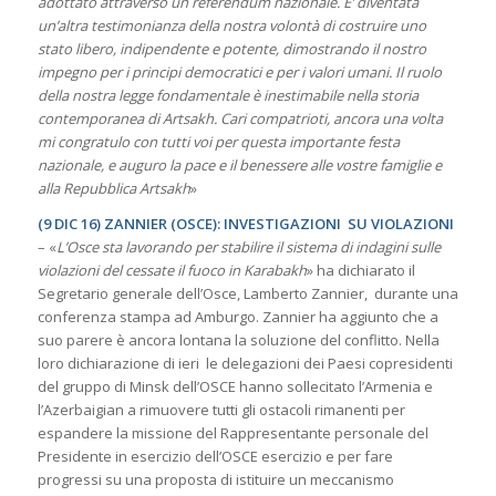
adottato attraverso un referendum nazionale. E’ diventata
un’altra testimonianza della nostra volontà di costruire uno
stato libero, indipendente e potente, dimostrando il nostro
impegno per i principi democratici e per i valori umani. Il ruolo
della nostra legge fondamentale è inestimabile nella storia
contemporanea di Artsakh. Cari compatrioti, ancora una volta
mi congratulo con tutti voi per questa importante festa
nazionale, e auguro la pace e il benessere alle vostre famiglie e
alla Repubblica Artsakh
»
(9 DIC 16) ZANNIER (OSCE): INVESTIGAZIONI SU VIOLAZIONI
– «
L’Osce sta lavorando per stabilire il sistema di indagini sulle
violazioni del cessate il fuoco in Karabakh
» ha dichiarato il
Segretario generale dell’Osce, Lamberto Zannier, durante una
conferenza stampa ad Amburgo. Zannier ha aggiunto che a
suo parere è ancora lontana la soluzione del conflitto. Nella
loro dichiarazione di ieri le delegazioni dei Paesi copresidenti
del gruppo di Minsk dell’OSCE hanno sollecitato l’Armenia e
l’Azerbaigian a rimuovere tutti gli ostacoli rimanenti per
espandere la missione del Rappresentante personale del
Presidente in esercizio dell’OSCE esercizio e per fare
progressi su una proposta di istituire un meccanismo