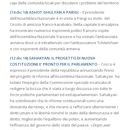
capi delle comunità locali per discutere i problemi del territorio.
(14 dic 16) ASHOT GHULYAN A PARIGI
– Il presidente
dell’Assemblea Nazionale è in visita a Parigi su invito del
Circolo di amicizia franco-karabako. Nella capitale transalpina
ha incontrato numerosi esponenti politici francesi ospite
dell’Assemblea Nazionale francese e ha visitato l’ambasciata
armena dove si è intrattenuto con l’ambasciatore Tchitetchian
e con esponenti della comunità armena.
(12 dic 16) SAHAKYAN: IL PROGETTO DI NUOVA
COSTITUZIONE E’ PRONTO PER IL PARLAMENTO
– Così si è
espresso il presidente della repubblica annunciando l’invio
del progetto di riforma all’Assemblea Nazionale. Sahakyan ha
lodato l’impegno della Commissione speciale incaricata di
redigere la bozza che è stata a lungo discussa con tutte le
forze politiche parlamentari ed extraparlamentari. Sahakyan
ha sottolineato che le riforme costituzionali sono una
domanda dei tempi, e che mirano a rafforzare ulteriormente i
diritti umani e le libertà nonché lo stato della democrazia e del
diritto, migliorando l’equilibrio dei poteri, e aumentando
l’efficienza del governo dello stato del paese. «
Dopo aver