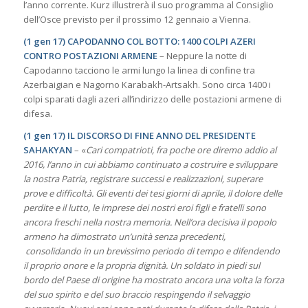
l’anno corrente. Kurz illustrerà il suo programma al Consiglio
dell’Osce previsto per il prossimo 12 gennaio a Vienna.
(1 gen 17) CAPODANNO COL BOTTO: 1400 COLPI AZERI
CONTRO POSTAZIONI ARMENE
– Neppure la notte di
Capodanno tacciono le armi lungo la linea di confine tra
Azerbaigian e Nagorno Karabakh-Artsakh. Sono circa 1400 i
colpi sparati dagli azeri all’indirizzo delle postazioni armene di
difesa.
(1 gen 17) IL DISCORSO DI FINE ANNO DEL PRESIDENTE
SAHAKYAN
– «
Cari compatrioti, fra poche ore diremo addio al
2016, l’anno in cui abbiamo continuato a costruire e sviluppare
la nostra Patria, registrare successi e realizzazioni, superare
prove e difficoltà. Gli eventi dei tesi giorni di aprile, il dolore delle
perdite e il lutto, le imprese dei nostri eroi figli e fratelli sono
ancora freschi nella nostra memoria. Nell’ora decisiva il popolo
armeno ha dimostrato un’unità senza precedenti,
consolidando in un brevissimo periodo di tempo e difendendo
il proprio onore e la propria dignità. Un soldato in piedi sul
bordo del Paese di origine ha mostrato ancora una volta la forza
del suo spirito e del suo braccio respingendo il selvaggio