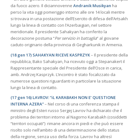
da fuoco azero. Il diciannovenne
Andranik Musikyan
ha
perso la vita oggi pomeriggio intorno alle ore 14 locali mentre
si trovava in una postazione dell’Esercito di difesa dell’Artsakh
lungo la linea di contatto con l’Azerbaigian, nel settore
meridionale. Il presidente Sahakyan ha conferito la
decorazione postuma “
Per servizio in battaglia
” al giovane
caduto originario della provincia di Gegharkunik in Armenia.
(18 gen 17) SAHAKYAN RICEVE KASPRZYK
– Il presidente della
repubblica, Bako Sahakyan, ha ricevuto oggi a Stepanakert il
Rappresentante speciale del Presidente dell’Osce in carica,
amb. Andrzej Kasprzyk. L’incontro è stato focalizzato da
numerose questioni riguardanti in particolare la situazione
lungo la linea di contatto.
(17 gen 16) LAVROV: “iL KARABAKH NON E’ QUESTIONE
INTERNA AZERA”
– Nel corso di una conferenza stampa il
ministro degli Esteri russo Sergej Lavrov ha dichiarato che il
problema dei territori intorno al Nagorno Karabakh (cosiddetti
“territori occupati”) rimane ancora in piedi e che può essere
risolto solo nell’ambito di una determinazione dello status
della regione, senza uso della forza. Lavrov ha altresì