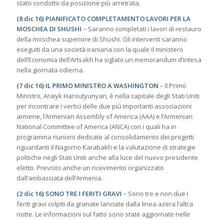
stato condotto da posizione più arretrata.
(8 dic 16) PIANIFICATO COMPLETAMENTO LAVORI PER LA
MOSCHEA DI SHUSHI
– Saranno completati i lavori di restauro
della moschea superiore di Shushi. Gli interventi saranno
eseguiti da una società iraniana con la quale il ministero
dell’Economia dell’Artsakh ha siglato un memorandum d’intesa
nella giornata odierna.
(7 dic 16) IL PRIMO MINISTRO A WASHINGTON
– Il Primo
Ministro, Araiyk Haroutyunyan, è nella capitale degli Stati Uniti
per incontrare i vertici delle due più importanti associazioni
armene, l’Armenian Assembly of America (AAA) e l’Armenian
National Committee of America (ANCA) con i quali ha in
programma riunioni dedicate al consolidamento dei progetti
riguardanti il Nagorno Karabakh e la valutazione di strategie
politiche negli Stati Uniti anche alla luce del nuovo presidente
eletto. Previsto anche un ricevimento organizzato
dall’ambasciata dell’Armenia.
(2 dic 16) SONO TRE I FERITI GRAVI
– Sono tre e non due i
feriti gravi colpiti da granate lanciate dalla linea azera l’altra
notte. Le informazioni sul fatto sono state aggiornate nelle