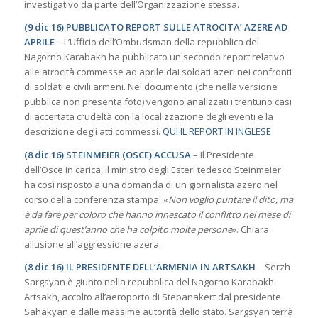
investigativo da parte dell’Organizzazione stessa.
(9 dic 16) PUBBLICATO REPORT SULLE ATROCITA’ AZERE AD
APRILE
– L’Ufficio dell’Ombudsman della repubblica del
Nagorno Karabakh ha pubblicato un secondo report relativo
alle atrocità commesse ad aprile dai soldati azeri nei confronti
di soldati e civili armeni. Nel documento (che nella versione
pubblica non presenta foto) vengono analizzati i trentuno casi
di accertata crudeltà con la localizzazione degli eventi e la
descrizione degli atti commessi.
QUI IL REPORT IN INGLESE
(8 dic 16) STEINMEIER (OSCE) ACCUSA
– Il Presidente
dell’Osce in carica, il ministro degli Esteri tedesco Steinmeier
ha così risposto a una domanda di un giornalista azero nel
corso della conferenza stampa: «
Non voglio puntare il dito, ma
è da fare per coloro che hanno innescato il conflitto nel mese di
aprile di quest’anno che ha colpito molte persone
». Chiara
allusione all’aggressione azera.
(8 dic 16) IL PRESIDENTE DELL’ARMENIA IN ARTSAKH
– Serzh
Sargsyan è giunto nella repubblica del Nagorno Karabakh-
Artsakh, accolto all’aeroporto di Stepanakert dal presidente
Sahakyan e dalle massime autorità dello stato. Sargsyan terrà