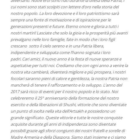
avversario. Nuovi eroi sono nati durante la difesa della Patria, i
cui nomi sono stati scolpiti con lettere d’oro nella storia del
nostro popolo. La loro devozione e il loro patriottismo sarà
sempre una fonte di motivazione e di ispirazione per le
generazioni presenti e future. Eterno onore e gloria a tutti i
nostri martiri! Lasciate che solo la gioia e la prosperità più avanti
prevalgano nelle loro famiglie, fate in modo che i loro figli
crescano sotto il cielo sereno e in una Patria libera,
indipendente e sviluppata come l’hanno sognata i loro
padri. Cari amici, il nuovo anno è la festa di nuove speranze e
aspettative per tutti noi. Crediamo che con ogni anno a venire la
nostra vita cambierà, diventerà migliore e più prospera, i nostri
focolari saranno pieni di calore e gentilezza, la nostra Patria non
mancherà di tenere il rafforzamento e lo sviluppo. L’anno del
2017 sarà ricco di eventi per il nostro popolo e lo stato. Noi
celebreremo il 25° anniversario della formazione del nostro
esercito e della liberazioni di Shushi, vittorie che sono diventate
un punto di svolta nella vita dell’Artsakh e possiedono un
grande significato. Queste vittorie e tutte le nostre conquiste
acquisite durante gli anni di indipendenza sono diventate
possibili grazie agli sforzi congiunti dei nostri fratelli e sorelle di
Madre Armenia e della Diaspora. Siamo stati insieme e ci siamo