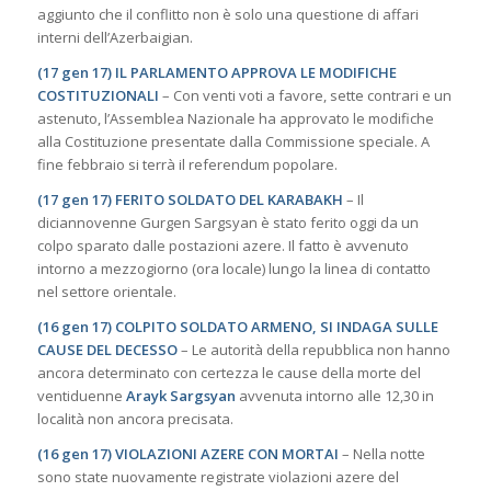
aggiunto che il conflitto non è solo una questione di affari
interni dell’Azerbaigian.
(17 gen 17) IL PARLAMENTO APPROVA LE MODIFICHE
COSTITUZIONALI
– Con venti voti a favore, sette contrari e un
astenuto, l’Assemblea Nazionale ha approvato le modifiche
alla Costituzione presentate dalla Commissione speciale. A
fine febbraio si terrà il referendum popolare.
(17 gen 17) FERITO SOLDATO DEL KARABAKH
– Il
diciannovenne Gurgen Sargsyan è stato ferito oggi da un
colpo sparato dalle postazioni azere. Il fatto è avvenuto
intorno a mezzogiorno (ora locale) lungo la linea di contatto
nel settore orientale.
(16 gen 17) COLPITO SOLDATO ARMENO, SI INDAGA SULLE
CAUSE DEL DECESSO
– Le autorità della repubblica non hanno
ancora determinato con certezza le cause della morte del
ventiduenne
Arayk Sargsyan
avvenuta intorno alle 12,30 in
località non ancora precisata.
(16 gen 17) VIOLAZIONI AZERE CON MORTAI
– Nella notte
sono state nuovamente registrate violazioni azere del