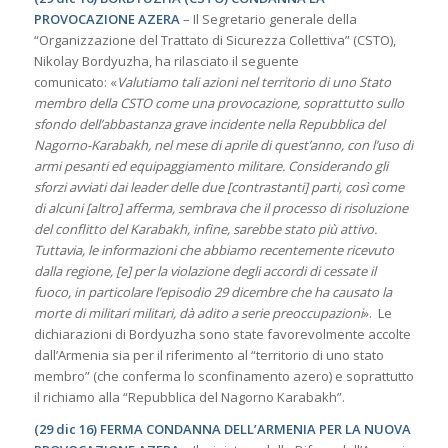
PROVOCAZIONE AZERA
– Il Segretario generale della
“Organizzazione del Trattato di Sicurezza Collettiva” (CSTO),
Nikolay Bordyuzha, ha rilasciato il seguente
comunicato: «
Valutiamo tali azioni nel territorio di uno Stato
membro della CSTO come una provocazione, soprattutto sullo
sfondo dell’abbastanza grave incidente nella Repubblica del
Nagorno-Karabakh, nel mese di aprile di quest’anno, con l’uso di
armi pesanti ed equipaggiamento militare. Considerando gli
sforzi avviati dai leader delle due [contrastanti] parti, così come
di alcuni [altro] afferma, sembrava che il processo di risoluzione
del conflitto del Karabakh, infine, sarebbe stato più attivo.
Tuttavia, le informazioni che abbiamo recentemente ricevuto
dalla regione, [e] per la violazione degli accordi di cessate il
fuoco, in particolare l’episodio 29 dicembre che ha causato la
morte di militari militari, dà adito a serie preoccupazioni
». Le
dichiarazioni di Bordyuzha sono state favorevolmente accolte
dall’Armenia sia per il riferimento al “territorio di uno stato
membro” (che conferma lo sconfinamento azero) e soprattutto
il richiamo alla “Repubblica del Nagorno Karabakh”.
(29 dic 16) FERMA CONDANNA DELL’ARMENIA PER LA NUOVA