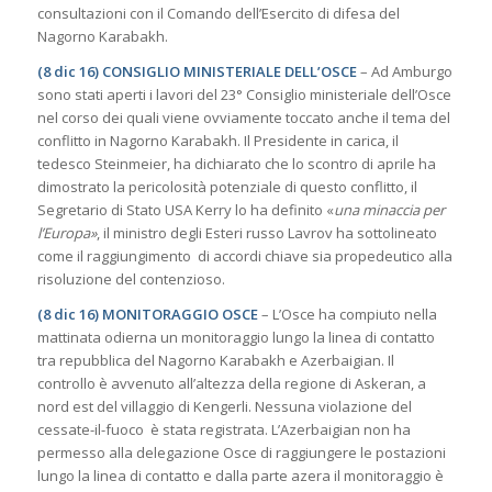
consultazioni con il Comando dell’Esercito di difesa del
Nagorno Karabakh.
(8 dic 16) CONSIGLIO MINISTERIALE DELL’OSCE
– Ad Amburgo
sono stati aperti i lavori del 23° Consiglio ministeriale dell’Osce
nel corso dei quali viene ovviamente toccato anche il tema del
conflitto in Nagorno Karabakh. Il Presidente in carica, il
tedesco Steinmeier, ha dichiarato che lo scontro di aprile ha
dimostrato la pericolosità potenziale di questo conflitto, il
Segretario di Stato USA Kerry lo ha definito «
una minaccia per
l’Europa»
, il ministro degli Esteri russo Lavrov ha sottolineato
come il raggiungimento di accordi chiave sia propedeutico alla
risoluzione del contenzioso.
(8 dic 16) MONITORAGGIO OSCE
– L’Osce ha compiuto nella
mattinata odierna un monitoraggio lungo la linea di contatto
tra repubblica del Nagorno Karabakh e Azerbaigian. Il
controllo è avvenuto all’altezza della regione di Askeran, a
nord est del villaggio di Kengerli. Nessuna violazione del
cessate-il-fuoco è stata registrata. L’Azerbaigian non ha
permesso alla delegazione Osce di raggiungere le postazioni
lungo la linea di contatto e dalla parte azera il monitoraggio è