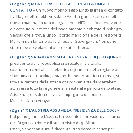
(12 gen 17) MONITORAGGIO OSCE LUNGO LA LINEA DI
CONTATTO
– Un nuovo monitoraggio lungo la linea di contatto
fra NagornoKarabkh-Artsakh e Azerbaigian è stato condotto
questa mattina da una delegazione dell’Osce. L’osservazione
è avvenuto all’altezza dell’insediamento disabitato di Ashaghy
Veysali che si trova lungo il bordo meridionale della regione di
Martuni non lontano dalla chiesa di Gevorgavan. Non sono
state rilevate violazioni del cessate-il-fuoco.
(11 gen 17) SAHAKYAN VISITA LA CENTRALE DI JERMAJUR
– Il
presidente della repubblica si è recato in visita alla
costruenda centrale idroelettrica di Jermajur nella regione di
Shahumian. La località, nota anche per le sue fonti termali, si
trova al termine della strada che proveniente da Martakert
attraversa tutta la regione e si arresta alle pendici del plateau
Artsakh. Il presidente era accompaganto dal primo
Ministro Haroutyunyan.
(2 gen 17) L’AUSTRIA ASSUME LA PRESIDENZA DELL’OSCE
–
Dal primo gennaio l’Austria ha assunto la presidenza di turno
dell’Organizzazione e il suo ministro degli Affari
Esteri, Sebastian Kurz, è divenuto Presidente in carica per