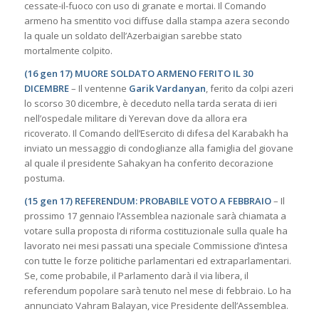
cessate-il-fuoco con uso di granate e mortai. Il Comando
armeno ha smentito voci diffuse dalla stampa azera secondo
la quale un soldato dell’Azerbaigian sarebbe stato
mortalmente colpito.
(16 gen 17) MUORE SOLDATO ARMENO FERITO IL 30
DICEMBRE
– Il ventenne
Garik Vardanyan
, ferito da colpi azeri
lo scorso 30 dicembre, è deceduto nella tarda serata di ieri
nell’ospedale militare di Yerevan dove da allora era
ricoverato. Il Comando dell’Esercito di difesa del Karabakh ha
inviato un messaggio di condoglianze alla famiglia del giovane
al quale il presidente Sahakyan ha conferito decorazione
postuma.
(15 gen 17) REFERENDUM: PROBABILE VOTO A FEBBRAIO
– Il
prossimo 17 gennaio l’Assemblea nazionale sarà chiamata a
votare sulla proposta di riforma costituzionale sulla quale ha
lavorato nei mesi passati una speciale Commissione d’intesa
con tutte le forze politiche parlamentari ed extraparlamentari.
Se, come probabile, il Parlamento darà il via libera, il
referendum popolare sarà tenuto nel mese di febbraio. Lo ha
annunciato Vahram Balayan, vice Presidente dell’Assemblea.