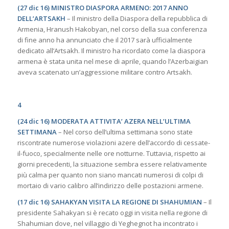
(27 dic 16) MINISTRO DIASPORA ARMENO: 2017 ANNO
DELL’ARTSAKH
– Il ministro della Diaspora della repubblica di
Armenia, Hranush Hakobyan, nel corso della sua conferenza
di fine anno ha annunciato che il 2017 sarà ufficialmente
dedicato all’Artsakh. Il ministro ha ricordato come la diaspora
armena è stata unita nel mese di aprile, quando l’Azerbaigian
aveva scatenato un’aggressione militare contro Artsakh.
4
(24 dic 16) MODERATA ATTIVITA’ AZERA NELL’ULTIMA
SETTIMANA
– Nel corso dell’ultima settimana sono state
riscontrate numerose violazioni azere dell’accordo di cessate-
il-fuoco, specialmente nelle ore notturne. Tuttavia, rispetto ai
giorni precedenti, la situazione sembra essere relativamente
più calma per quanto non siano mancati numerosi di colpi di
mortaio di vario calibro all’indirizzo delle postazioni armene.
(17 dic 16) SAHAKYAN VISITA LA REGIONE DI SHAHUMIAN
– Il
presidente Sahakyan si è recato oggi in visita nella regione di
Shahumian dove, nel villaggio di Yeghegnot ha incontrato i