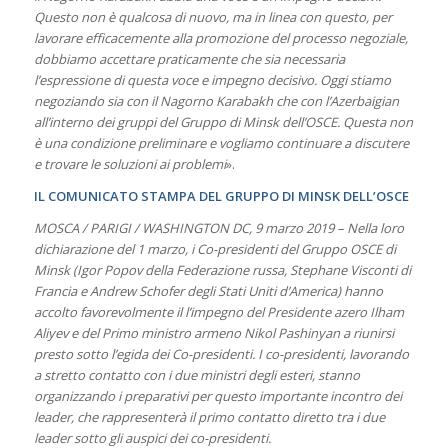
Questo non è qualcosa di nuovo, ma in linea con questo, per
lavorare efficacemente alla promozione del processo negoziale,
dobbiamo accettare praticamente che sia necessaria
l’espressione di questa voce e impegno decisivo. Oggi stiamo
negoziando sia con il Nagorno Karabakh che con l’Azerbaigian
all’interno dei gruppi del Gruppo di Minsk dell’OSCE. Questa non
è una condizione preliminare e vogliamo continuare a discutere
e trovare le soluzioni ai problemi
».
IL COMUNICATO STAMPA DEL GRUPPO DI MINSK DELL’OSCE
MOSCA / PARIGI / WASHINGTON DC, 9 marzo 2019 – Nella loro
dichiarazione del 1 marzo, i Co-presidenti del Gruppo OSCE di
Minsk (Igor Popov della Federazione russa, Stephane Visconti di
Francia e Andrew Schofer degli Stati Uniti d’America) hanno
accolto favorevolmente il l’impegno del Presidente azero Ilham
Aliyev e del Primo ministro armeno Nikol Pashinyan a riunirsi
presto sotto l’egida dei Co-presidenti. I co-presidenti, lavorando
a stretto contatto con i due ministri degli esteri, stanno
organizzando i preparativi per questo importante incontro dei
leader, che rappresenterà il primo contatto diretto tra i due
leader sotto gli auspici dei co-presidenti.