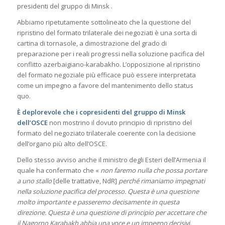
presidenti del gruppo di Minsk .
Abbiamo ripetutamente sottolineato che la questione del
ripristino del formato trilaterale dei negoziati è una sorta di
cartina di tornasole, a dimostrazione del grado di
preparazione per i reali progressi nella soluzione pacifica del
conflitto azerbaigiano-karabakho. L’opposizione al ripristino
del formato negoziale più efficace può essere interpretata
come un impegno a favore del mantenimento dello status
quo.
È deplorevole che i copresidenti del gruppo di Minsk
dell’OSCE
non mostrino il dovuto principio di ripristino del
formato del negoziato trilaterale coerente con la decisione
dell’organo più alto dell’OSCE.
Dello stesso avviso anche il ministro degli Esteri dell’Armenia il
quale ha confermato che «
non faremo nulla che possa portare
a uno stallo
[delle trattative, NdR]
perché rimaniamo impegnati
nella soluzione pacifica del processo. Questa è una questione
molto importante e passeremo decisamente in questa
direzione. Questa è una questione di principio per accettare che
il Nagorno Karabakh abbia una voce e un impegno decisivi.