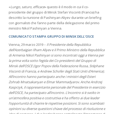
«
Lungo, saturo, efficace
» questo è il modo in cui il co-
presidente del gruppo di Minsk Stefan Visconti (Francia) ha
descritto la riunione di Pashinyan-Aliyev durante un briefing
con giornalisti che fanno parte della delegazione del primo
ministro Nikol Pashinyan a Vienna.
COMUNICATO STAMPA GRUPPO DI MINSK DELL’OSCE
Vienna, 29 marzo 2019 –
Il Presidente della Repubblica
dell’Azerbaigian Ilham Aliyev e il Primo Ministro della Repubblica
di Armenia Nikol Pashinyan si sono incontrati oggi a Vienna per
la prima volta sotto l’egida dei Co-presidenti del Gruppo di
Minsk dell’OSCE (Igor Popov della Federazione Russa, Stéphane
Visconti di Francia, e Andrew Schofer degli Stati Uniti d’America).
All’incontro hanno partecipato anche i ministri degli Esteri
Zohrab Mnatsakanyan e Elmar Mammadyarov. Anche Andrzej
Kasprzyk, il rappresentante personale del Presidente in esercizio
dell’OSCE, ha partecipato all’incontro. L’incontro si è svolto in
un’atmosfera positiva e costruttiva e ha offerto ai due leader
l’opportunità di chiarire le rispettive posizioni. Si sono scambiati
opinioni su diverse questioni chiave del processo di risoluzione e