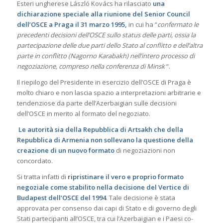
Esteri ungherese László Kovács ha rilasciato
una
dichiarazione speciale alla riunione del Senior Council
dell’OSCE a Praga il 31 marzo 1995,
in cui ha “
confermato le
precedenti decisioni dell’OSCE sullo status delle parti, ossia la
partecipazione delle due parti dello Stato al conflitto e dell’altra
parte in conflitto (Nagorno Karabakh) nell’intero processo di
negoziazione, compreso nella conferenza di Minsk
“.
Il riepilogo del Presidente in esercizio dell’OSCE di Praga è
molto chiaro e non lascia spazio a interpretazioni arbitrarie e
tendenziose da parte dell’Azerbaigian sulle decisioni
dell’OSCE in merito al formato del negoziato.
Le autorità sia della Repubblica di Artsakh che della
Repubblica di Armenia non sollevano la questione della
creazione di un nuovo formato
di negoziazioni non
concordato.
Si tratta infatti di
ripristinare il vero e proprio formato
negoziale
come stabilito nella decisione del Vertice di
Budapest dell’OSCE del 1994
. Tale decisione è stata
approvata per consenso dai capi di Stato e di governo degli
Stati partecipanti all’OSCE, tra cui l’Azerbaigian e i Paesi co-