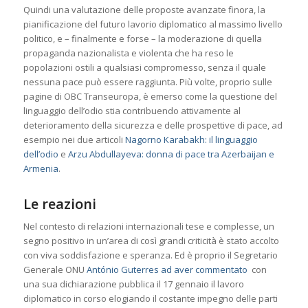
Quindi una valutazione delle proposte avanzate finora, la
pianificazione del futuro lavorio diplomatico al massimo livello
politico, e – finalmente e forse – la moderazione di quella
propaganda nazionalista e violenta che ha reso le
popolazioni ostili a qualsiasi compromesso, senza il quale
nessuna pace può essere raggiunta. Più volte, proprio sulle
pagine di OBC Transeuropa, è emerso come la questione del
linguaggio dell’odio stia contribuendo attivamente al
deterioramento della sicurezza e delle prospettive di pace, ad
esempio nei due articoli
Nagorno Karabakh: il linguaggio
dell’odio
e
Arzu Abdullayeva: donna di pace tra Azerbaijan e
Armenia
.
Le reazioni
Nel contesto di relazioni internazionali tese e complesse, un
segno positivo in un’area di così grandi criticità è stato accolto
con viva soddisfazione e speranza. Ed è proprio il Segretario
Generale ONU
António Guterres ad aver commentato
con
una sua dichiarazione pubblica il 17 gennaio il lavoro
diplomatico in corso elogiando il costante impegno delle parti