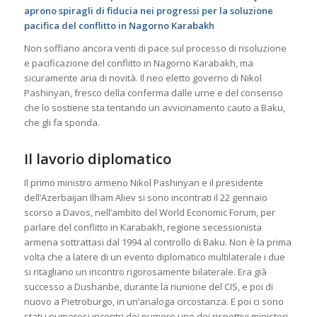
aprono spiragli di fiducia nei progressi per la soluzione
pacifica del conflitto in Nagorno Karabakh
Non soffiano ancora venti di pace sul processo di risoluzione
e pacificazione del conflitto in Nagorno Karabakh, ma
sicuramente aria di novità. Il neo eletto governo di Nikol
Pashinyan, fresco della conferma dalle urne e del consenso
che lo sostiene sta tentando un avvicinamento cauto a Baku,
che gli fa sponda.
Il lavorio diplomatico
Il primo ministro armeno Nikol Pashinyan e il presidente
dell’Azerbaijan Ilham Aliev si sono incontrati il 22 gennaio
scorso a Davos, nell’ambito del World Economic Forum, per
parlare del conflitto in Karabakh, regione secessionista
armena sottrattasi dal 1994 al controllo di Baku. Non è la prima
volta che a latere di un evento diplomatico multilaterale i due
si ritagliano un incontro rigorosamente bilaterale. Era già
successo a Dushanbe, durante la riunione del CIS, e poi di
nuovo a Pietroburgo, in un’analoga circostanza. E poi ci sono
stati i numerosi incontri dei numero uno dei rispettivi ministeri