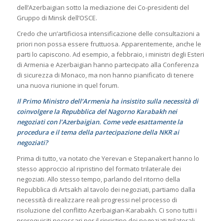
dell’Azerbaigian sotto la mediazione dei Co-presidenti del
Gruppo di Minsk dell’OSCE.
Credo che un’artificiosa intensificazione delle consultazioni a
priori non possa essere fruttuosa. Apparentemente, anche le
parti lo capiscono. Ad esempio, a febbraio, i ministri degli Esteri
di Armenia e Azerbaigian hanno partecipato alla Conferenza
di sicurezza di Monaco, ma non hanno pianificato di tenere
una nuova riunione in quel forum.
Il Primo Ministro dell’Armenia ha insistito sulla necessità di
coinvolgere la Repubblica del Nagorno Karabakh nei
negoziati con l’Azerbaigian. Come vede esattamente la
procedura e il tema della partecipazione della NKR ai
negoziati?
Prima di tutto, va notato che Yerevan e Stepanakert hanno lo
stesso approccio al ripristino del formato trilaterale dei
negoziati. Allo stesso tempo, parlando del ritorno della
Repubblica di Artsakh al tavolo dei negoziati, partiamo dalla
necessità di realizzare reali progressi nel processo di
risoluzione del conflitto Azerbaigian-Karabakh. Ci sono tutti i
prerequisiti necessari per il ripristino dei negoziati trilaterali.