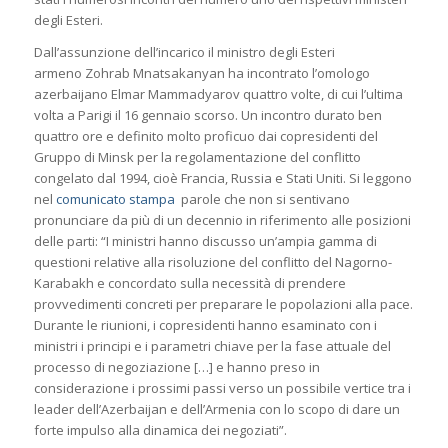
degli Esteri.
Dall’assunzione dell’incarico il ministro degli Esteri
armeno Zohrab Mnatsakanyan ha incontrato l’omologo
azerbaijano Elmar Mammadyarov quattro volte, di cui l’ultima
volta a Parigi il 16 gennaio scorso. Un incontro durato ben
quattro ore e definito molto proficuo dai copresidenti del
Gruppo di Minsk per la regolamentazione del conflitto
congelato dal 1994, cioè Francia, Russia e Stati Uniti. Si leggono
nel
comunicato stampa
parole che non si sentivano
pronunciare da più di un decennio in riferimento alle posizioni
delle parti: “I ministri hanno discusso un’ampia gamma di
questioni relative alla risoluzione del conflitto del Nagorno-
Karabakh e concordato sulla necessità di prendere
provvedimenti concreti per preparare le popolazioni alla pace.
Durante le riunioni, i copresidenti hanno esaminato con i
ministri i principi e i parametri chiave per la fase attuale del
processo di negoziazione […] e hanno preso in
considerazione i prossimi passi verso un possibile vertice tra i
leader dell’Azerbaijan e dell’Armenia con lo scopo di dare un
forte impulso alla dinamica dei negoziati”.