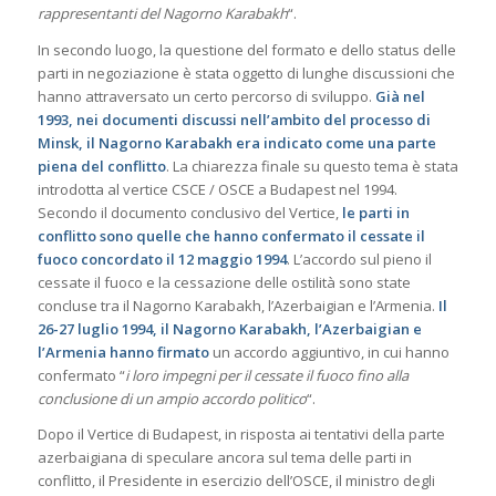
rappresentanti del Nagorno Karabakh
“.
In secondo luogo, la questione del formato e dello status delle
parti in negoziazione è stata oggetto di lunghe discussioni che
hanno attraversato un certo percorso di sviluppo.
Già nel
1993, nei documenti discussi nell’ambito del processo di
Minsk, il Nagorno Karabakh era indicato come una parte
piena del conflitto
. La chiarezza finale su questo tema è stata
introdotta al vertice CSCE / OSCE a Budapest nel 1994.
Secondo il documento conclusivo del Vertice,
le parti in
conflitto sono quelle che hanno confermato il cessate il
fuoco concordato il 12 maggio 1994
. L’accordo sul pieno il
cessate il fuoco e la cessazione delle ostilità sono state
concluse tra il Nagorno Karabakh, l’Azerbaigian e l’Armenia.
Il
26-27 luglio 1994, il Nagorno Karabakh, l’Azerbaigian e
l’Armenia hanno firmato
un accordo aggiuntivo, in cui hanno
confermato “
i loro impegni per il cessate il fuoco fino alla
conclusione di un ampio accordo politico
“.
Dopo il Vertice di Budapest, in risposta ai tentativi della parte
azerbaigiana di speculare ancora sul tema delle parti in
conflitto, il Presidente in esercizio dell’OSCE, il ministro degli