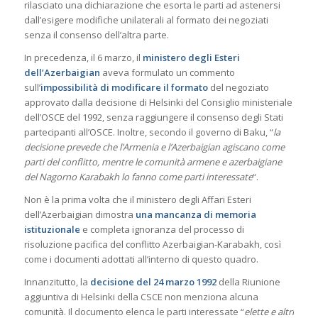
rilasciato una dichiarazione che esorta le parti ad astenersi
dall’esigere modifiche unilaterali al formato dei negoziati
senza il consenso dell’altra parte.
In precedenza, il 6 marzo, il
ministero degli Esteri
dell’Azerbaigian
aveva formulato un commento
sull’
impossibilità di modificare il formato
del negoziato
approvato dalla decisione di Helsinki del Consiglio ministeriale
dell’OSCE del 1992, senza raggiungere il consenso degli Stati
partecipanti all’OSCE. Inoltre, secondo il governo di Baku, “
la
decisione prevede che l’Armenia e l’Azerbaigian agiscano come
parti del conflitto, mentre le comunità armene e azerbaigiane
del Nagorno Karabakh lo fanno come parti interessate
“.
Non è la prima volta che il ministero degli Affari Esteri
dell’Azerbaigian dimostra
una mancanza di memoria
istituzionale
e completa ignoranza del processo di
risoluzione pacifica del conflitto Azerbaigian-Karabakh, così
come i documenti adottati all’interno di questo quadro.
Innanzitutto, la
decisione del 24 marzo 1992
della Riunione
aggiuntiva di Helsinki della CSCE non menziona alcuna
comunità. Il documento elenca le parti interessate “
elette e altri