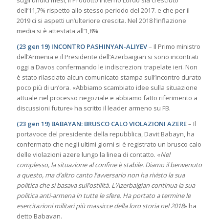
sugli undici mesi, il Prodotto Interno Lordo sia cresciuto
dell’11,7% rispetto allo stesso periodo del 2017. e che per il
2019 ci si aspetti un’ulteriore crescita. Nel 2018 l’inflazione
media si è attestata all’1,8%
(23 gen 19) INCONTRO PASHINYAN-ALIYEV
– Il Primo ministro
dell’Armenia e il Presidente dell’Azerbaigian si sono incontrati
oggi a Davos confermando le indiscrezioni trapelate ieri. Non
è stato rilasciato alcun comunicato stampa sull’incontro durato
poco più di un’ora. «Abbiamo scambiato idee sulla situazione
attuale nel processo negoziale e abbiamo fatto riferimento a
discussioni future» ha scritto il leader armeno su FB.
(23 gen 19) BABAYAN: BRUSCO CALO VIOLAZIONI AZERE
– Il
portavoce del presidente della repubblica, Davit Babayn, ha
confermato che negli ultimi giorni si è registrato un brusco calo
delle violazioni azere lungo la linea di contatto. «
Nel
complesso, la situazione al confine è stabile. Diamo il benvenuto
a questo, ma d’altro canto l’avversario non ha rivisto la sua
politica che si basava sull’ostilità. L’Azerbaigian continua la sua
politica anti-armena in tutte le sfere. Ha portato a termine le
esercitazioni militari più massicce della loro storia nel 2018
» ha
detto Babayan.