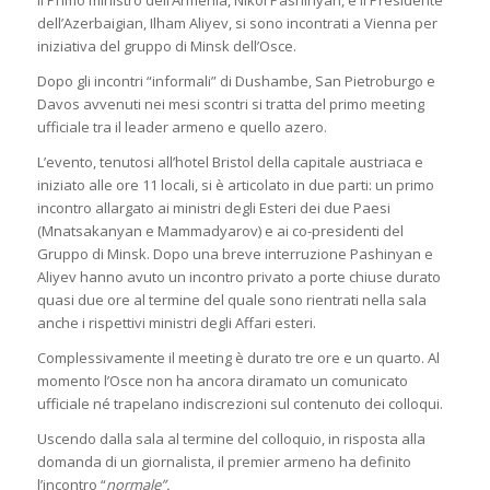
Il Primo ministro dell’Armenia, Nikol Pashinyan, e il Presidente
dell’Azerbaigian, Ilham Aliyev, si sono incontrati a Vienna per
iniziativa del gruppo di Minsk dell’Osce.
Dopo gli incontri “informali” di Dushambe, San Pietroburgo e
Davos avvenuti nei mesi scontri si tratta del primo meeting
ufficiale tra il leader armeno e quello azero.
L’evento, tenutosi all’hotel Bristol della capitale austriaca e
iniziato alle ore 11 locali, si è articolato in due parti: un primo
incontro allargato ai ministri degli Esteri dei due Paesi
(Mnatsakanyan e Mammadyarov) e ai co-presidenti del
Gruppo di Minsk. Dopo una breve interruzione Pashinyan e
Aliyev hanno avuto un incontro privato a porte chiuse durato
quasi due ore al termine del quale sono rientrati nella sala
anche i rispettivi ministri degli Affari esteri.
Complessivamente il meeting è durato tre ore e un quarto. Al
momento l’Osce non ha ancora diramato un comunicato
ufficiale né trapelano indiscrezioni sul contenuto dei colloqui.
Uscendo dalla sala al termine del colloquio, in risposta alla
domanda di un giornalista, il premier armeno ha definito
l’incontro “
normale”.