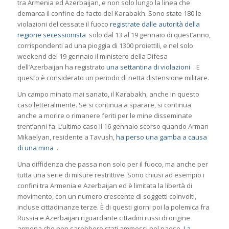
tra Armenia ed Azerbaijan, e non solo lungo la linea che
demarca il confine de facto del Karabakh. Sono state 180 le
violazioni del cessate il fuoco
registrate dalle autorità della
regione secessionista
solo dal 13 al 19 gennaio di quest’anno,
corrispondenti ad una pioggia di 1300 proiettili, e nel solo
weekend del 19 gennaio il ministero della Difesa
dell’Azerbaijan ha registrato
una settantina di violazioni
. E
questo è considerato un periodo di netta distensione militare.
Un campo minato mai sanato, il Karabakh, anche in questo
caso letteralmente. Se si continua a sparare, si continua
anche a morire o rimanere feriti per le mine disseminate
trent’anni fa. L’ultimo caso il 16 gennaio scorso quando Arman
Mikaelyan, residente a Tavush,
ha perso una gamba a causa
di una mina
.
Una diffidenza che passa non solo per il fuoco, ma anche per
tutta una serie di misure restrittive. Sono chiusi ad esempio i
confini tra Armenia e Azerbaijan ed è limitata la libertà di
movimento, con un numero crescente di soggetti coinvolti,
incluse cittadinanze terze. È di questi giorni poi la polemica fra
Russia e Azerbaijan riguardante cittadini russi di origine
armena che non sarebbero stati ammessi nel paese.
La