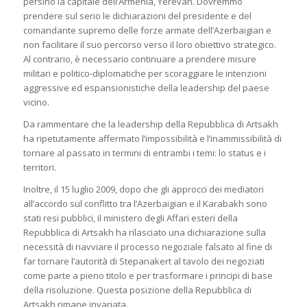
persino la capitale dell’Armenia, Yerevan. Dovremmo
prendere sul serio le dichiarazioni del presidente e del
comandante supremo delle forze armate dell’Azerbaigian e
non facilitare il suo percorso verso il loro obiettivo strategico.
Al contrario, è necessario continuare a prendere misure
militari e politico-diplomatiche per scoraggiare le intenzioni
aggressive ed espansionistiche della leadership del paese
vicino.
Da rammentare che la leadership della Repubblica di Artsakh
ha ripetutamente affermato l’impossibilità e l’inammissibilità di
tornare al passato in termini di entrambi i temi: lo status e i
territori.
Inoltre, il 15 luglio 2009, dopo che gli approcci dei mediatori
all’accordo sul conflitto tra l’Azerbaigian e il Karabakh sono
stati resi pubblici, il ministero degli Affari esteri della
Repubblica di Artsakh ha rilasciato una dichiarazione sulla
necessità di riavviare il processo negoziale falsato al fine di
far tornare l’autorità di Stepanakert al tavolo dei negoziati
come parte a pieno titolo e per trasformare i principi di base
della risoluzione. Questa posizione della Repubblica di
Artsakh rimane invariata.