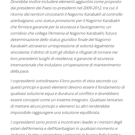
Dovrebbe inoltre includere elementi aggiuntivi come proposto
dai presidenti dei Paesi co-presidenti nel 2009-2012, tra cui: il
ritorno dei territori circostanti il ​​Nagorno Karabakh al controllo
azerbaigiano; uno status provvisorio per il Nagorno Karabakh
che fornisce garanzie per la sicurezza e l’autogoverno; un
corridoio che collega l’Armenia al Nagorno Karabakh; futura
determinazione dello status giuridico finale del Nagorno
Karabakh attraverso un’espressione di volontà legalmente
vincolante; il diritto di tutti gli sfollati e rifugiati di tornare nei
loro precedenti luoghi di residenza; e garanzie di sicurezza
internazionale che includano un’operazione di mantenimento
della pace.
I copresidenti sottolineano il loro punto di vista secondo cui
questi principi e questi elementi devono essere il fondamento di
qualsiasi soluzione equa e duratura al conflitto e dovrebbero
essere concepiti come un insieme integrato. Qualsiasi tentativo
di mettere alcuni principi o elementi su altri renderebbe
impossibile raggiungere una soluzione equilibrata.
I copresidenti sono pronti a incontrare i leader e i ministri degli
esteri dell’Armenia e dell’Azerbaigian in qualsiasi momento e
invitano i leader a riprendere i negoziati in buona fede il prima