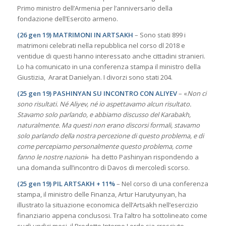
Primo ministro dell’Armenia per l’anniversario della
fondazione dell’Esercito armeno.
(26 gen 19) MATRIMONI IN ARTSAKH
– Sono stati 899 i
matrimoni celebrati nella repubblica nel corso dl 2018 e
ventidue di questi hanno interessato anche cittadini stranieri.
Lo ha comunicato in una conferenza stampa il ministro della
Giustizia, Ararat Danielyan. I divorzi sono stati 204.
(25 gen 19) PASHINYAN SU INCONTRO CON ALIYEV
– «
Non ci
sono risultati. Né Aliyev, né io aspettavamo alcun risultato.
Stavamo solo parlando, e abbiamo discusso del Karabakh,
naturalmente. Ma questi non erano discorsi formali, stavamo
solo parlando della nostra percezione di questo problema, e di
come percepiamo personalmente questo problema, come
fanno le nostre nazioni
» ha detto Pashinyan rispondendo a
una domanda sull’incontro di Davos di mercoledì scorso.
(25 gen 19) PIL ARTSAKH + 11%
– Nel corso di una conferenza
stampa, il ministro delle Finanza, Artur Harutyunyan, ha
illustrato la situazione economica dell’Artsakh nell’esercizio
finanziario appena conclusosi. Tra l’altro ha sottolineato come