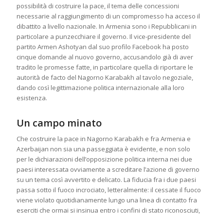
possibilità di costruire la pace, il tema delle concessioni
necessarie al raggiungimento di un compromesso ha acceso il
dibattito a livello nazionale. In Armenia sono i Repubblicani in
particolare a punzecchiare il governo. Il vice-presidente del
partito Armen Ashotyan dal suo profilo Facebook ha posto
cinque domande al nuovo governo, accusandolo già di aver
tradito le promesse fatte, in particolare quella di riportare le
autorità de facto del Nagorno Karabakh al tavolo negoziale,
dando così legittimazione politica internazionale alla loro
esistenza.
Un campo minato
Che costruire la pace in Nagorno Karabakh e fra Armenia e
Azerbaijan non sia una passeggiata è evidente, e non solo
per le dichiarazioni dell’opposizione politica interna nei due
paesi interessata ovviamente a screditare l’azione di governo
su un tema così avvertito e delicato. La fiducia fra i due paesi
passa sotto il fuoco incrociato, letteralmente: il cessate il fuoco
viene violato quotidianamente lungo una linea di contatto fra
eserciti che ormai si insinua entro i confini di stato riconosciuti,