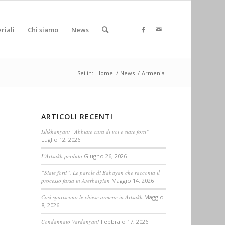
riali
Chi siamo
News
Sei in:
Home
/
News
/
Armenia
ARTICOLI RECENTI
Ishkhanyan: “Abbiate cura di voi e siate forti”
Luglio 12, 2026
L’Artsakh perduto
Giugno 26, 2026
“Siate forti”. Le parole di Babayan che racconta il
processo farsa in Azerbaigian
Maggio 14, 2026
Così spariscono le chiese armene in Artsakh
Maggio
8, 2026
Condannato Vardanyan!
Febbraio 17, 2026