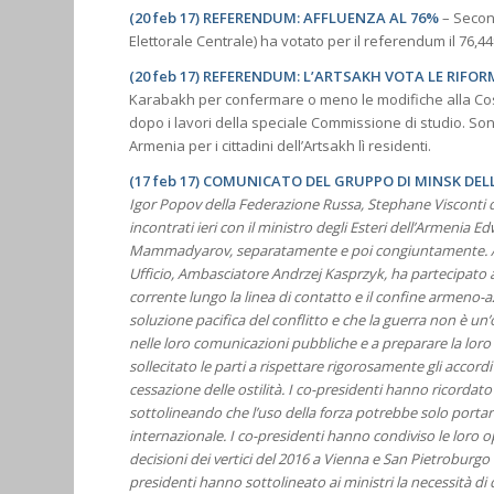
(20 feb 17) REFERENDUM: AFFLUENZA AL 76%
–
Secon
Elettorale Centrale) ha votato per il referendum il 76,44%
(20 feb 17) REFERENDUM: L’ARTSAKH VOTA LE RIFO
Karabakh per confermare o meno le modifiche alla Co
dopo i lavori della speciale Commissione di studio. Sono
Armenia per i cittadini dell’Artsakh lì residenti.
(17 feb 17) COMUNICATO DEL GRUPPO DI MINSK DEL
Igor Popov della Federazione Russa, Stephane Visconti di
incontrati ieri con il ministro degli Esteri dell’Armenia 
Mammadyarov, separatamente e poi congiuntamente. Anch
Ufficio, Ambasciatore Andrzej Kasprzyk, ha partecipato al
corrente lungo la linea di contatto e il confine armeno-a
soluzione pacifica del conflitto e che la guerra non è un
nelle loro comunicazioni pubbliche e a preparare la loro
sollecitato le parti a rispettare rigorosamente gli accord
cessazione delle ostilità. I co-presidenti hanno ricordat
sottolineando che l’uso della forza potrebbe solo port
internazionale. I co-presidenti hanno condiviso le loro o
decisioni dei vertici del 2016 a Vienna e San Pietroburgo v
presidenti hanno sottolineato ai ministri la necessità di 