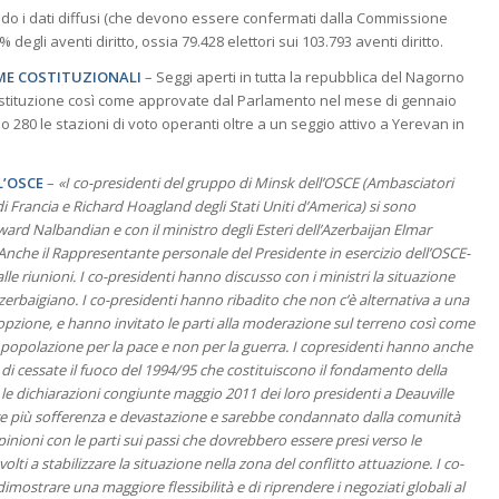
do i dati diffusi (che devono essere confermati dalla Commissione
 degli aventi diritto, ossia 79.428 elettori sui 103.793 aventi diritto.
RME COSTITUZIONALI
– Seggi aperti in tutta la repubblica del Nagorno
stituzione così come approvate dal Parlamento nel mese di gennaio
 280 le stazioni di voto operanti oltre a un seggio attivo a Yerevan in
L’OSCE
–
«I co-presidenti del gruppo di Minsk dell’OSCE (Ambasciatori
 Francia e Richard Hoagland degli Stati Uniti d’America) si sono
Edward Nalbandian e con il ministro degli Esteri dell’Azerbaijan Elmar
e il Rappresentante personale del Presidente in esercizio dell’OSCE-
le riunioni. I co-presidenti hanno discusso con i ministri la situazione
zerbaigiano. I co-presidenti hanno ribadito che non c’è alternativa a una
’opzione, e hanno invitato le parti alla moderazione sul terreno così come
 popolazione per la pace e non per la guerra. I copresidenti hanno anche
i di cessate il fuoco del 1994/95 che costituiscono il fondamento della
o le dichiarazioni congiunte maggio 2011 dei loro presidenti a Deauville
are più sofferenza e devastazione e sarebbe condannato dalla comunità
pinioni con le parti sui passi che dovrebbero essere presi verso le
olti a stabilizzare la situazione nella zona del conflitto attuazione. I co-
dimostrare una maggiore flessibilità e di riprendere i negoziati globali al