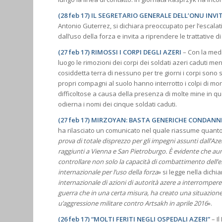
(28 feb 17) IL SEGRETARIO GENERALE DELL’ONU INV
Antonio Guterrez, si dichiara preoccupato per l’escalat
dall’uso della forza e invita a riprendere le trattative
(27 feb 17) RIMOSSI I CORPI DEGLI AZERI
– Con la med
luogo le rimozioni dei corpi dei soldati azeri caduti m
cosiddetta terra di nessuno per tre giorni i corpi sono s
propri compagni al suolo hanno interrotto i colpi di mor
difficoltose a causa della presenza di molte mine in que
odierna i nomi dei cinque soldati caduti.
(27 feb 17) MIRZOYAN: BASTA GENERICHE CONDANN
ha rilasciato un comunicato nel quale riassume quanto 
prova di totale disprezzo per gli impegni assunti dall’Aze
raggiunti a Vienna e San Pietroburgo. È evidente che aum
controllare non solo la capacità di combattimento dell’e
internazionale per l’uso della forza
» si legge nella dichi
internazionale di azioni di autorità azere a interrompere 
guerra che in una certa misura, ha creato una situazion
u’aggressione militare contro Artsakh in aprile 2016
».
(26 feb 17) “MOLTI FERITI NEGLI OSPEDALI AZERI”
– Il