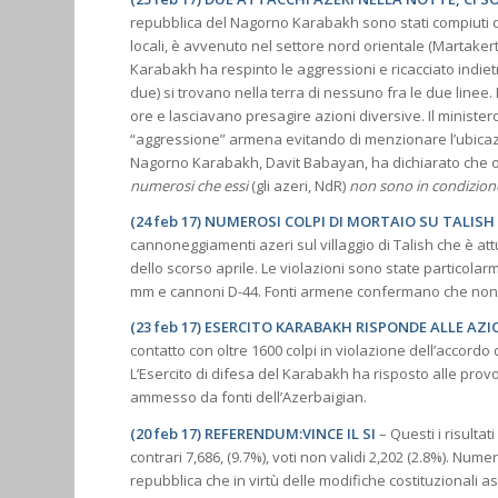
repubblica del Nagorno Karabakh sono stati compiuti da 
locali, è avvenuto nel settore nord orientale (Martakert),
Karabakh ha respinto le aggressioni e ricacciato indietro
due) si trovano nella terra di nessuno fra le due linee. 
ore e lasciavano presagire azioni diversive. Il ministe
“aggressione” armena evitando di menzionare l’ubicazio
Nagorno Karabakh, Davit Babayan, ha dichiarato che o
numerosi che essi
(gli azeri, NdR)
non sono in condizione
(24 feb 17) NUMEROSI COLPI DI MORTAIO SU TALISH
cannoneggiamenti azeri sul villaggio di Talish che è a
dello scorso aprile. Le violazioni sono state particolar
mm e cannoni D-44. Fonti armene confermano che non vi 
(23 feb 17) ESERCITO KARABAKH RISPONDE ALLE AZI
contatto con oltre 1600 colpi in violazione dell’accordo
L’Esercito di difesa del Karabakh ha risposto alle provo
ammesso da fonti dell’Azerbaigian.
(20 feb 17) REFERENDUM:VINCE IL SI
– Questi i risulta
contrari 7,686, (9.7%), voti non validi 2,202 (2.8%). Num
repubblica che in virtù delle modifiche costituzionali a