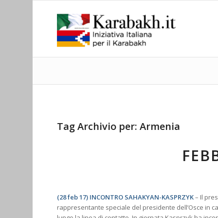
Tag Archivio per:
Armenia
FEB
(28 feb 17) INCONTRO SAHAKYAN-KASPRZYK
– Il pre
rappresentante speciale del presidente dell’Osce in ca
lungo la linea di contatto. In giornata Kasprzyk ha inc