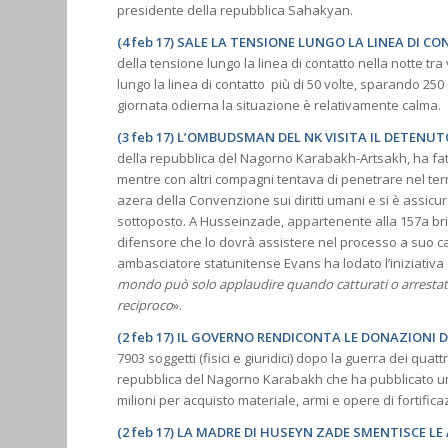
presidente della repubblica Sahakyan.
(4 feb 17) SALE LA TENSIONE LUNGO LA LINEA DI C
della tensione lungo la linea di contatto nella notte tra
lungo la linea di contatto più di 50 volte, sparando 250 
giornata odierna la situazione è relativamente calma.
(3 feb 17) L’OMBUDSMAN DEL NK VISITA IL DETENU
della repubblica del Nagorno Karabakh-Artsakh, ha fatt
mentre con altri compagni tentava di penetrare nel terr
azera della Convenzione sui diritti umani e si è assicur
sottoposto. A Husseinzade, appartenente alla 157a bri
difensore che lo dovrà assistere nel processo a suo cari
ambasciatore statunitense Evans ha lodato l’iniziativa 
mondo può solo applaudire quando catturati o arrestati s
reciproco
».
(2 feb 17) IL GOVERNO RENDICONTA LE DONAZIONI 
7903 soggetti (fisici e giuridici) dopo la guerra dei quat
repubblica del Nagorno Karabakh che ha pubblicato un r
milioni per acquisto materiale, armi e opere di fortifica
(2 feb 17) LA MADRE DI HUSEYN ZADE SMENTISCE LE