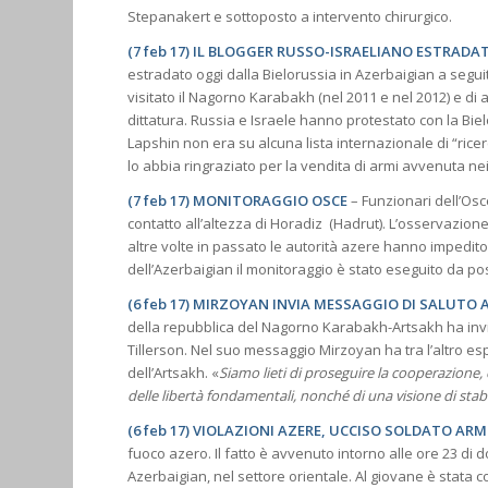
Stepanakert e sottoposto a intervento chirurgico.
(7 feb 17) IL BLOGGER RUSSO-ISRAELIANO ESTRADA
estradato oggi dalla Bielorussia in Azerbaigian a seguit
visitato il Nagorno Karabakh (nel 2011 e nel 2012) e di av
dittatura. Russia e Israele hanno protestato con la Bi
Lapshin non era su alcuna lista internazionale di “ricer
lo abbia ringraziato per la vendita di armi avvenuta nei
(7 feb 17) MONITORAGGIO OSCE
– Funzionari dell’Osc
contatto all’altezza di Horadiz (Hadrut). L’osservazion
altre volte in passato le autorità azere hanno impedito a
dell’Azerbaigian il monitoraggio è stato eseguito da po
(6 feb 17) MIRZOYAN INVIA MESSAGGIO DI SALUTO
della repubblica del Nagorno Karabakh-Artsakh ha invi
Tillerson. Nel suo messaggio Mirzoyan ha tra l’altro espr
dell’Artsakh. «
Siamo lieti di proseguire la cooperazione, c
delle libertà fondamentali, nonché di una visione di stab
(6 feb 17) VIOLAZIONI AZERE, UCCISO SOLDATO AR
fuoco azero. Il fatto è avvenuto intorno alle ore 23 di
Azerbaigian, nel settore orientale. Al giovane è stata 