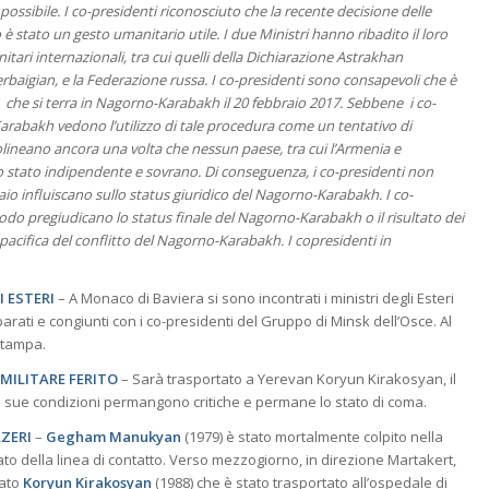
ossibile. I co-presidenti riconosciuto che la recente decisione delle
o è stato un gesto umanitario utile. I due Ministri hanno ribadito il loro
ari internazionali, tra cui quelli della Dichiarazione Astrakhan
zerbaigian, e la Federazione russa. I co-presidenti sono consapevoli che è
he si terra in Nagorno-Karabakh il 20 febbraio 2017. Sebbene i co-
arabakh vedono l’utilizzo di tale procedura come un tentativo di
tolineano ancora una volta che nessun paese, tra cui l’Armenia e
stato indipendente e sovrano. Di conseguenza, i co-presidenti non
aio influiscano sullo status giuridico del Nagorno-Karabakh. I co-
 modo pregiudicano lo status finale del Nagorno-Karabakh o il risultato dei
pacifica del conflitto del Nagorno-Karabakh. I copresidenti in
I ESTERI
– A Monaco di Baviera si sono incontrati i ministri degli Esteri
ati e congiunti con i co-presidenti del Gruppo di Minsk dell’Osce. Al
 stampa.
 MILITARE FERITO
– Sarà trasportato a Yerevan Koryun Kirakosyan, il
. Le sue condizioni permangono critiche e permane lo stato di coma.
AZERI
–
Gegham Manukyan
(1979) è stato mortalmente colpito nella
ato della linea di contatto. Verso mezzogiorno, in direzione Martakert,
dato
Koryun Kirakosyan
(1988) che è stato trasportato all’ospedale di