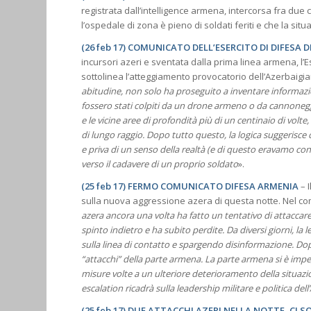
registrata dall’intelligence armena, intercorsa fra due
l’ospedale di zona è pieno di soldati feriti e che la situ
(26 feb 17) COMUNICATO DELL’ESERCITO DI DIFESA 
incursori azeri e sventata dalla prima linea armena, l’
sottolinea l’atteggiamento provocatorio dell’Azerbaigian.
abitudine, non solo ha proseguito a inventare informazio
fossero stati colpiti da un drone armeno o da cannoneg
e le vicine aree di profondità più di un centinaio di volte, 
di lungo raggio. Dopo tutto questo, la logica suggerisc
e priva di un senso della realtà (e di questo eravamo co
verso il cadavere di un proprio soldato
».
(25 feb 17) FERMO COMUNICATO DIFESA ARMENIA
– I
sulla nuova aggressione azera di questa notte. Nel comu
azera ancora una volta ha fatto un tentativo di attaccare 
spinto indietro e ha subito perdite. Da diversi giorni, la
sulla linea di contatto e spargendo disinformazione. Dopo
“attacchi” della parte armena. La parte armena si è impegn
misure volte a un ulteriore deterioramento della situazi
escalation ricadrà sulla leadership militare e politica del
(25 feb 17) DUE ATTACCHI AZERI NELLA NOTTE, CI 