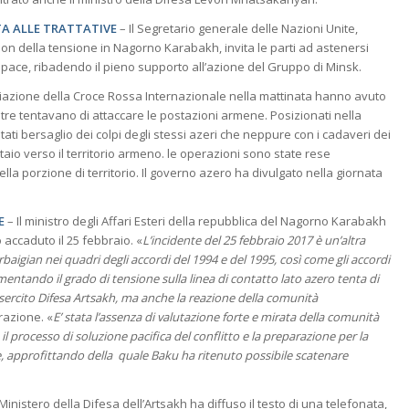
ITA ALLE TRATTATIVE
– Il Segretario generale delle Nazioni Unite,
ion della tensione in Nagorno Karabakh, invita le parti ad astenersi
 di pace, ribadendo il pieno supporto all’azione del Gruppo di Minsk.
iazione della Croce Rossa Internazionale nella mattinata hanno avuto
entre tentavano di attaccare le postazioni armene. Posizionati nella
tati bersaglio dei colpi degli stessi azeri che neppure con i cadaveri dei
taio verso il territorio armeno. le operazioni sono state rese
lla porzione di territorio. Il governo azero ha divulgato nella giornata
E
– Il ministro degli Affari Esteri della repubblica del Nagorno Karabakh
accaduto il 25 febbraio. «
L’incidente del 25 febbraio 2017 è un’altra
rbaigian nei quadri degli accordi del 1994 e del 1995, così come gli accordi
entando il grado di tensione sulla linea di contatto lato azero tenta di
sercito Difesa Artsakh, ma anche la reazione della comunità
arazione. «
E’ stata l’assenza di valutazione forte e mirata della comunità
il processo di soluzione pacifica del conflitto e la preparazione per la
e, approfittando della quale Baku ha ritenuto possibile scatenare
 Ministero della Difesa dell’Artsakh ha diffuso il testo di una telefonata,