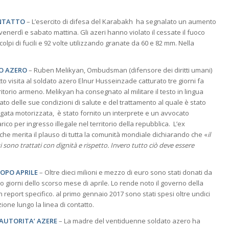
ONTATTO
– L’esercito di difesa del Karabakh ha segnalato un aumento
 venerdì e sabato mattina. Gli azeri hanno violato il cessate il fuoco
colpi di fucili e 92 volte utilizzando granate da 60 e 82 mm. Nella
TO AZERO
– Ruben Melikyan, Ombudsman (difensore dei diritti umani)
o visita al soldato azero Elnur Husseinzade catturato tre giorni fa
itorio armeno. Melikyan ha consegnato al militare il testo in lingua
ato delle sue condizioni di salute e del trattamento al quale è stato
gata motorizzata, è stato fornito un interprete e un avvocato
co per ingresso illegale nel territorio della repubblica. L’ex
che merita il plauso di tutta la comunità mondiale dichiarando che «
il
ono trattati con dignità e rispetto. Invero tutto ciò deve essere
DOPO APRILE
– Oltre dieci milioni e mezzo di euro sono stati donati da
tro giorni dello scorso mese di aprile. Lo rende noto il governo della
eport specifico. al primo gennaio 2017 sono stati spesi oltre undici
zione lungo la linea di contatto.
 AUTORITA’ AZERE
– La madre del ventiduenne soldato azero ha