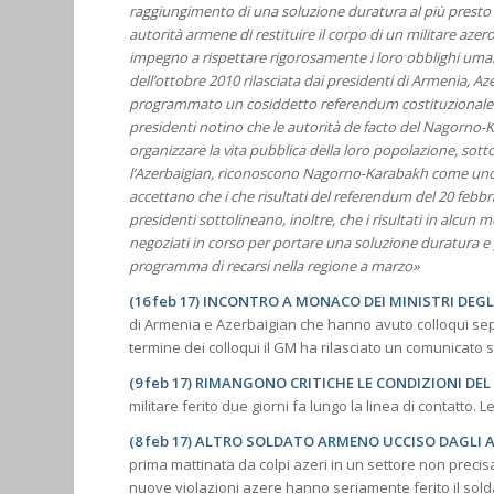
raggiungimento di una soluzione duratura al più presto p
autorità armene di restituire il corpo di un militare azer
impegno a rispettare rigorosamente i loro obblighi umanit
dell’ottobre 2010 rilasciata dai presidenti di Armenia, A
programmato un cosiddetto referendum costituzionale c
presidenti notino che le autorità de facto del Nagorno-K
organizzare la vita pubblica della loro popolazione, sot
l’Azerbaigian, riconoscono Nagorno-Karabakh come uno 
accettano che i che risultati del referendum del 20 febbr
presidenti sottolineano, inoltre, che i risultati in alcun
negoziati in corso per portare una soluzione duratura e 
programma di recarsi nella regione a marzo»
(16 feb 17) INCONTRO A MONACO DEI MINISTRI DEGL
di Armenia e Azerbaigian che hanno avuto colloqui separ
termine dei colloqui il GM ha rilasciato un comunicato
(9 feb 17) RIMANGONO CRITICHE LE CONDIZIONI DEL
militare ferito due giorni fa lungo la linea di contatto
(8 feb 17) ALTRO SOLDATO ARMENO UCCISO DAGLI 
prima mattinata da colpi azeri in un settore non precis
nuove violazioni azere hanno seriamente ferito il sol