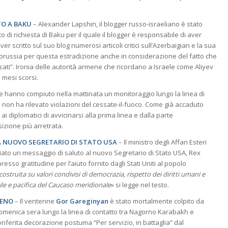
TO A BAKU
– Alexander Lapshin, il blogger russo-israeliano è stato
o di richiesta di Baku per il quale il blogger è responsabile di aver
er scritto sul suo blog numerosi articoli critici sull’Azerbaigian e la sua
elorussia per questa estradizione anche in considerazione del fatto che
cati”. Ironia delle autorità armene che ricordano a Israele come Aliyev
 mesi scorsi.
e hanno compiuto nella mattinata un monitoraggio lungo la linea di
e non ha rilevato violazioni del cessate-il-fuoco. Come già accaduto
i diplomatici di avvicinarsi alla prima linea e dalla parte
sizione più arretrata.
 A NUOVO SEGRETARIO DI STATO USA
– Il ministro degli Affari Esteri
ato un messaggio di saluto al nuovo Segretario di Stato USA, Rex
esso gratitudine per l’aiuto fornito dagli Stati Uniti al popolo
ostruita su valori condivisi di democrazia, rispetto dei diritti umani e
ile e pacifica del Caucaso meridionale
» si legge nel testo.
MENO
– Il ventenne
Gor Gareginyan
è stato mortalmente colpito da
 domenica sera lungo la linea di contatto tra Nagorno Karabakh e
conferita decorazione postuma “Per servizio, in battaglia” dal