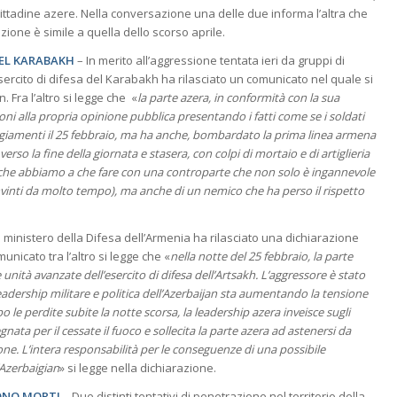
 cittadine azere. Nella conversazione una delle due informa l’altra che
azione è simile a quella dello scorso aprile.
DEL KARABAKH
– In merito all’aggressione tentata ieri da gruppi di
Esercito di difesa del Karabakh ha rilasciato un comunicato nel quale si
 Fra l’altro si legge che «
la parte azera, in conformità con la sua
ni alla propria opinione pubblica presentando i fatti come se i soldati
giamenti il 25 febbraio, ma ha anche, bombardato la prima linea armena
verso la fine della giornata e stasera, con colpi di mortaio e di artiglieria
e che abbiamo a che fare con una controparte che non solo è ingannevole
nvinti da molto tempo), ma anche di un nemico che ha perso il rispetto
l ministero della Difesa dell’Armenia ha rilasciato una dichiarazione
nicato tra l’altro si legge che «
nella notte del 25 febbraio, la parte
unità avanzate dell’esercito di difesa dell’Artsakh. L’aggressore è stato
 leadership militare e politica dell’Azerbaijan sta aumentando la tensione
 le perdite subite la notte scorsa, la leadership azera inveisce sugli
ata per il cessate il fuoco e sollecita la parte azera ad astenersi da
one. L’intera responsabilità per le conseguenze di una possibile
l’Azerbaigian
» si legge nella dichiarazione.
SONO MORTI
– Due distinti tentativi di penetrazione nel territorio della