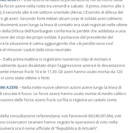
forze azere nella notte tra venerdì e sabato. Il primo, intorno alle 3
 il secondo alle 4 nel settore orientale (Akna). L’Esercito di difesa del
 gli azeri. Secondo fonti militari alcuni corpi di soldati azeri (almeno
Movimenti azeri lungo la linea di contatto era stati registrati nelle ultime
ro della Difesa dell’Azerbaigian conferma le perdite che addebita a una
ne dei corpi dei propri soldati. Il portavoce del presidente del
ra la situazione è calma aggiungendo che «
le perdite sono così
 di rimuove i caduti dalla zona neutrale»
– Dalla prima mattina si registrano numerosi colpi di mortaio e
ttualmente quasi disabitato dopo l’aggressione azera e le devastazioni
mente intense fra le 10 e le 11,30. Gli azeri hanno usato mortai da 120
sono state vittime o feriti.
ONI AZERE
– Nella notte nuove ulteriori azioni azere lungo la linea di
 di cessate-il-fuoco. Le forze azere hanno usato mortai di medio calibro.
cazioni delle forze azere fra le cui fila si registra un caduto come
ti della consultazione referendaria: voti favorevoli 69,540 (87.6%), voti
erosi osservatori stranieri hanno seguito le operazioni di voto nella
ssumerà ora il nome ufficiale di “Repubblica di Artsakh”.