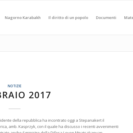
Nagorno Karabakh
Il diritto di un popolo
Documenti
Mate
NOTIZIE
BRAIO 2017
sidente della repubblica ha incontrato oggi a Stepanakert il
rica, amb. Kasprzyk, con il quale ha discusso i recenti avvenimenti
ontrato anche il ministro della Difesa Levon Mnatsakanyan.