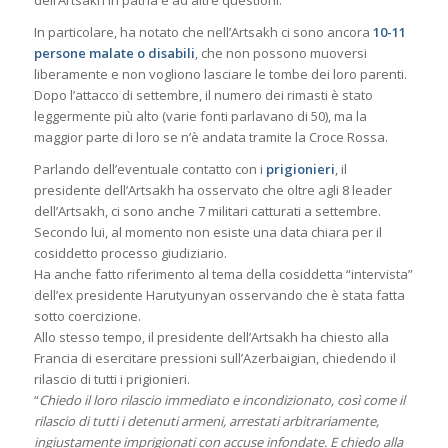
In particolare, ha notato che nell’Artsakh ci sono ancora
10-11
persone malate o disabili
, che non possono muoversi
liberamente e non vogliono lasciare le tombe dei loro parenti.
Dopo l’attacco di settembre, il numero dei rimasti è stato
leggermente più alto (varie fonti parlavano di 50), ma la
maggior parte di loro se n’è andata tramite la Croce Rossa.
Parlando dell’eventuale contatto con i
prigionieri
, il
presidente dell’Artsakh ha osservato che oltre agli 8 leader
dell’Artsakh, ci sono anche 7 militari catturati a settembre.
Secondo lui, al momento non esiste una data chiara per il
cosiddetto processo giudiziario.
Ha anche fatto riferimento al tema della cosiddetta “intervista”
dell’ex presidente Harutyunyan osservando che è stata fatta
sotto coercizione.
Allo stesso tempo, il presidente dell’Artsakh ha chiesto alla
Francia di esercitare pressioni sull’Azerbaigian, chiedendo il
rilascio di tutti i prigionieri.
“
Chiedo il loro rilascio immediato e incondizionato, così come il
rilascio di tutti i detenuti armeni, arrestati arbitrariamente,
ingiustamente imprigionati con accuse infondate. E chiedo alla