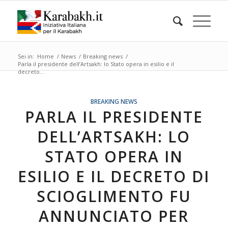
Sei in:
Home
/
News
/
Breaking news
/
Parla il presidente dell’Artsakh: lo Stato opera in esilio e il
decreto...
BREAKING NEWS
PARLA IL PRESIDENTE
DELL’ARTSAKH: LO
STATO OPERA IN
ESILIO E IL DECRETO DI
SCIOGLIMENTO FU
ANNUNCIATO PER