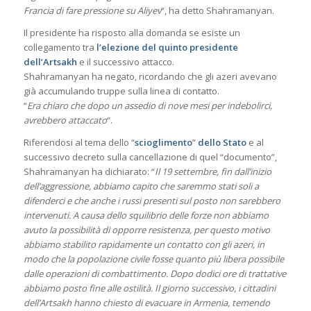
Francia di fare pressione su Aliyev
“, ha detto Shahramanyan.
Il presidente ha risposto alla domanda se esiste un
collegamento tra
l’elezione del quinto presidente
dell’Artsakh
e il successivo attacco.
Shahramanyan ha negato, ricordando che gli azeri avevano
già accumulando truppe sulla linea di contatto.
“
Era chiaro che dopo un assedio di nove mesi per indebolirci,
avrebbero attaccato
“.
Riferendosi al tema dello “
scioglimento
”
dello Stato
e al
successivo decreto sulla cancellazione di quel “documento”,
Shahramanyan ha dichiarato: “
Il 19 settembre, fin dall’inizio
dell’aggressione, abbiamo capito che saremmo stati soli a
difenderci e che anche i russi presenti sul posto non sarebbero
intervenuti. A causa dello squilibrio delle forze non abbiamo
avuto la possibilità di opporre resistenza, per questo motivo
abbiamo stabilito rapidamente un contatto con gli azeri, in
modo che la popolazione civile fosse quanto più libera possibile
dalle operazioni di combattimento. Dopo dodici ore di trattative
abbiamo posto fine alle ostilità. Il giorno successivo, i cittadini
dell’Artsakh hanno chiesto di evacuare in Armenia, temendo