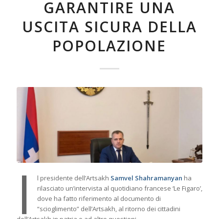
GARANTIRE UNA
USCITA SICURA DELLA
POPOLAZIONE
I
l presidente dell’Artsakh
Samvel Shahramanyan
ha
rilasciato un’intervista al quotidiano francese ‘Le Figaro’,
dove ha fatto riferimento al documento di
“scioglimento” dell’Artsakh, al ritorno dei cittadini
dell’Artsakh in patria e ad altre questioni.