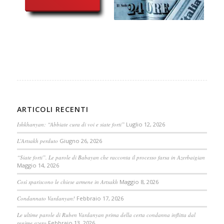
ARTICOLI RECENTI
Ishkhanyan: “Abbiate cura di voi e siate forti”
Luglio 12, 2026
L’Artsakh perduto
Giugno 26, 2026
“Siate forti”. Le parole di Babayan che racconta il processo farsa in Azerbaigian
Maggio 14, 2026
Così spariscono le chiese armene in Artsakh
Maggio 8, 2026
Condannato Vardanyan!
Febbraio 17, 2026
Le ultime parole di Ruben Vardanyan prima della certa condanna inflitta dal
regime azero
Febbraio 13, 2026