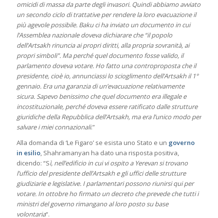
omicidi di massa da parte degli invasori. Quindi abbiamo avviato
un secondo ciclo di trattative per rendere la loro evacuazione il
più agevole possibile. Baku ci ha inviato un documento in cui
l’Assemblea nazionale doveva dichiarare che “il popolo
dell’Artsakh rinuncia ai propri diritti, alla propria sovranità, ai
propri simboli”. Ma perché quel documento fosse valido, il
parlamento doveva votare. Ho fatto una controproposta che il
presidente, cioè io, annunciassi lo scioglimento dell’Artsakh il 1°
gennaio. Era una garanzia di un’evacuazione relativamente
sicura. Sapevo benissimo che quel documento era illegale e
incostituzionale, perché doveva essere ratificato dalle strutture
giuridiche della Repubblica dell’Artsakh, ma era l’unico modo per
salvare i miei connazionali
.”
Alla domanda di ‘Le Figaro’ se esista uno Stato e un
governo
in esilio
, Shahramanyan ha dato una risposta positiva,
dicendo: “S
ì, nell’edificio in cui vi ospito a Yerevan si trovano
l’ufficio del presidente dell’Artsakh e gli uffici delle strutture
giudiziarie e legislative. I parlamentari possono riunirsi qui per
votare. In ottobre ho firmato un decreto che prevede che tutti i
ministri del governo rimangano al loro posto su base
volontaria
“.