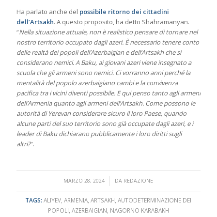
Ha parlato anche del
possibile ritorno dei cittadini
dell’Artsakh
. A questo proposito, ha detto Shahramanyan.
“
Nella situazione attuale, non è realistico pensare di tornare nel
nostro territorio occupato dagli azeri. È necessario tenere conto
delle realtà dei popoli dell’Azerbaigian e dell’Artsakh che si
considerano nemici. A Baku, ai giovani azeri viene insegnato a
scuola che gli armeni sono nemici. Ci vorranno anni perché la
mentalità del popolo azerbaigiano cambi e la convivenza
pacifica tra i vicini diventi possibile. E qui penso tanto agli armeni
dell’Armenia quanto agli armeni dell’Artsakh. Come possono le
autorità di Yerevan considerare sicuro il loro Paese, quando
alcune parti del suo territorio sono già occupate dagli azeri, e i
leader di Baku dichiarano pubblicamente i loro diritti sugli
altri?
“.
/
MARZO 28, 2024
DA
REDAZIONE
TAGS:
ALIYEV
,
ARMENIA
,
ARTSAKH
,
AUTODETERMINAZIONE DEI
POPOLI
,
AZERBAIGIAN
,
NAGORNO KARABAKH