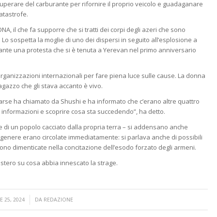
uperare del carburante per rifornire il proprio veicolo e guadaganare
catastrofe.
DNA, il che fa supporre che si tratti dei corpi degli azeri che sono
Lo sospetta la moglie di uno dei dispersi in seguito all’esplosione a
rante una protesta che si è tenuta a Yerevan nel primo anniversario
 organizzazioni internazionali per fare piena luce sulle cause. La donna
agazzo che gli stava accanto è vivo.
mparse ha chiamato da Shushi e ha informato che c’erano altre quattro
 informazioni e scoprire cosa sta succedendo”, ha detto.
e di un popolo cacciato dalla propria terra – si addensano anche
tal genere erano circolate immediatamente: si parlava anche di possibili
rono dimenticate nella concitazione dell’esodo forzato degli armeni.
stero su cosa abbia innescato la strage.
/
 25, 2024
DA
REDAZIONE