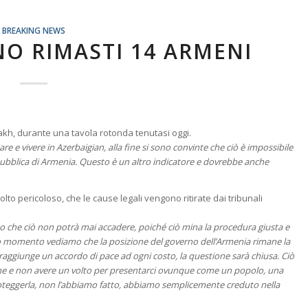
BREAKING NEWS
NO RIMASTI 14 ARMENI
h, durante una tavola rotonda tenutasi oggi.
e e vivere in Azerbaigian, alla fine si sono convinte che ciò è impossibile
Repubblica di Armenia. Questo è un altro indicatore e dovrebbe anche
o pericoloso, che le cause legali vengono ritirate dai tribunali
to che ciò non potrà mai accadere, poiché ciò mina la procedura giusta e
sto momento vediamo che la posizione del governo dell’Armenia rimane la
 raggiunge un accordo di pace ad ogni costo, la questione sarà chiusa. Ciò
rsone e non avere un volto per presentarci ovunque come un popolo, una
roteggerla, non l’abbiamo fatto, abbiamo semplicemente creduto nella