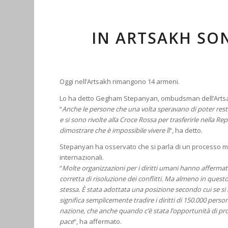
IN ARTSAKH SO
Oggi nell’Artsakh rimangono 14 armeni.
Lo ha detto Gegham Stepanyan, ombudsman dell’Artsak
“
Anche le persone che una volta speravano di poter restar
e si sono rivolte alla Croce Rossa per trasferirle nella 
dimostrare che è impossibile vivere lì
“, ha detto.
Stepanyan ha osservato che si parla di un processo molt
internazionali.
“
Molte organizzazioni per i diritti umani hanno afferma
corretta di risoluzione dei conflitti. Ma almeno in que
stessa. È stata adottata una posizione secondo cui se si
significa semplicemente tradire i diritti di 150.000 pe
nazione, che anche quando c’è stata l’opportunità di p
pace
“, ha affermato.