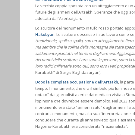
La vecchia coppia sposata con un atteggiamento e un a
future degli armeni dell’Artsakh. Speranze che oggi s
adottata dall’Azerbaigian.
Lo scultore del monumento in tufo rosso portato appo
Hakobyan
. Lo scultore descrisse il suo lavoro come se
tradizionale, spalla a spalla, con un atteggiamento fiero
ma sembra che la collina della montagna sia stata spaccat
saldamente piantati nel terreno degli armeni. Aggiungiamo
dei nonni dello scultore. Loro sono le persone, sono la 
loro radici millenarie sono qui, sono loro i veri proprieta
Karabakh” di Sargis Baghdasaryan).
Dopo la completa occupazione dell’Artsakh
, la par
tempo. Il monumento, che era il simbolo più luminoso e 
notato” dai giornalisti azeri e dai media in visita a 
l’opinione che dovrebbe essere demolito. Nel 2023 sono
monumento era stato “armenizzato” dagli armeni. la pa
contrari al monumento, ma alla sua “interpretazione id
concludere che durante gli anni sovietici qualsiasi manif
Nagorno-Karabakh era considerata “nazionalista”.