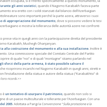
kert occupata, si è riferito specificamente a questo monumento, la
urante gli anni sovietici
, quando il Nagorno Karabakh faceva parte
onumento era eretto con i soldi stanziati dal bilancio dell’Azerbaigian
ottolineature sono importanti perché la parte azera, attraverso i suoi
sso di appropriazione del monumento
, dove si possono vedere le tesi
 azerbaigiano e mostra la tolleranza delle autorità azere nei confronti
prese vita in quegli anni con la partecipazione diretta del presidente
Nagorno Karabakh, Mushegh Ohanjanyan.
ria alla costruzione del monumento e alla sua installazione
. Inoltre è
nto. Una commissione speciale del Comitato Centrale del Partito
oprire di quale “noi” e di quali “montagne” stiamo parlando nel
li sforzi della parte armena, è stato possibile salvare il
che ricoprirono incarichi nel Nagorno Karabakh in quegli anni, stretti e
 l’installazione della statua e autore della statua (“Karabakhtsi” di
loro ricordi.>>
to è
un tentativo di usurpare il patrimonio
, quando non solo si
ine di un paese multiculturale e tollerante per l’Azerbaigian. Con una
del 2005
. Adottata a Parigi la Convenzione “
Sulla protezione e la