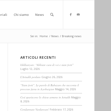
riali
Chi siamo
News
Sei in:
Home
/
News
/
Breaking news
ARTICOLI RECENTI
Ishkhanyan: “Abbiate cura di voi e siate forti”
Luglio 12, 2026
L’Artsakh perduto
Giugno 26, 2026
“Siate forti”. Le parole di Babayan che racconta il
processo farsa in Azerbaigian
Maggio 14, 2026
Così spariscono le chiese armene in Artsakh
Maggio
8, 2026
Condannato Vardanyan!
Febbraio 17, 2026