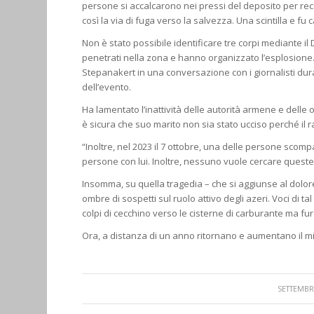
persone si accalcarono nei pressi del deposito per rec
così la via di fuga verso la salvezza. Una scintilla e fu 
Non è stato possibile identificare tre corpi mediante il 
penetrati nella zona e hanno organizzato l’esplosione. 
Stepanakert in una conversazione con i giornalisti du
dell’evento.
Ha lamentato l’inattività delle autorità armene e delle
è sicura che suo marito non sia stato ucciso perché il r
“Inoltre, nel 2023 il 7 ottobre, una delle persone sco
persone con lui. Inoltre, nessuno vuole cercare queste
Insomma, su quella tragedia – che si aggiunse al dolor
ombre di sospetti sul ruolo attivo degli azeri. Voci di 
colpi di cecchino verso le cisterne di carburante ma fu
Ora, a distanza di un anno ritornano e aumentano il mi
SETTEMBRE