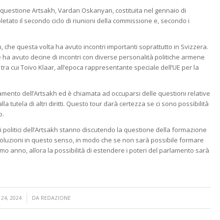
 questione Artsakh, Vardan Oskanyan, costituita nel gennaio di
tato il secondo ciclo di riunioni della commissione e, secondo i
n, che questa volta ha avuto incontri importanti soprattutto in Svizzera.
e ha avuto decine di incontri con diverse personalità politiche armene
tra cui Toivo Klaar, all’epoca rappresentante speciale dell’UE per la
mento dell’Artsakh ed è chiamata ad occuparsi delle questioni relative
la tutela di altri diritti. Questo tour darà certezza se ci sono possibilità
o.
h, i politici dell’Artsakh stanno discutendo la questione della formazione
soluzioni in questo senso, in modo che se non sarà possibile formare
o anno, allora la possibilità di estendere i poteri del parlamento sarà
24, 2024
DA
REDAZIONE