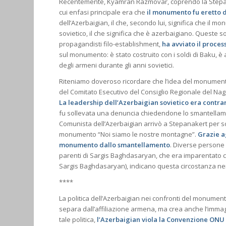
Recentemente, Kyamran Razmovar, coprendo la Stepana
cui enfasi principale era che
il monumento fu eretto d
dell’Azerbaigian, il che, secondo lui, significa che il m
sovietico, il che significa che è azerbaigiano. Queste s
propagandisti filo-establishment,
ha avviato il proce
sul monumento: è stato costruito con i soldi di Baku, è
degli armeni durante gli anni sovietici.
Riteniamo doveroso ricordare che l’idea del monumento 
del Comitato Esecutivo del Consiglio Regionale del 
La leadership dell’Azerbaigian sovietico era contra
fu sollevata una denuncia chiedendone lo smantellame
Comunista dell’Azerbaigian arrivò a Stepanakert per sc
monumento “Noi siamo le nostre montagne”.
Grazie ag
monumento dallo smantellamento
. Diverse persone 
parenti di Sargis Baghdasaryan, che era imparentato con
Sargis Baghdasaryan), indicano questa circostanza nei 
****
La politica dell’Azerbaigian nei confronti del monumen
separa dall’affiliazione armena, ma crea anche l’immag
tale politica,
l’Azerbaigian viola la Convenzione ONU 