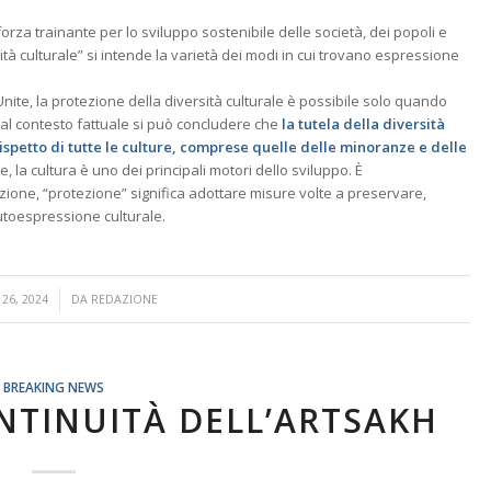
orza trainante per lo sviluppo sostenibile delle società, dei popoli e
tà culturale” si intende la varietà dei modi in cui trovano espressione
ite, la protezione della diversità culturale è possibile solo quando
. Dal contesto fattuale si può concludere che
la tutela della diversità
rispetto di tutte le culture, comprese quelle delle minoranze e delle
, la cultura è uno dei principali motori dello sviluppo. È
ione, “protezione” significa adottare misure volte a preservare,
utoespressione culturale.
26, 2024
DA
REDAZIONE
BREAKING NEWS
NTINUITÀ DELL’ARTSAKH