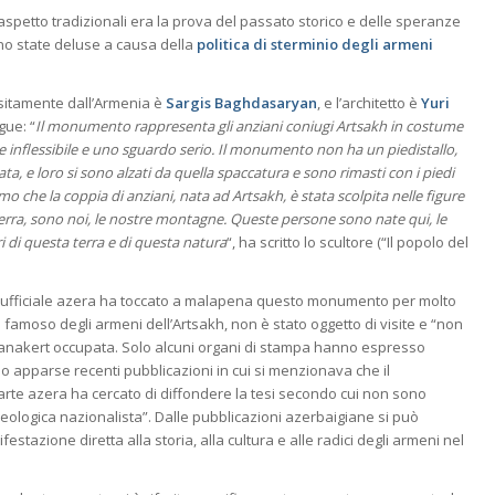
spetto tradizionali era la prova del passato storico e delle speranze
ono state deluse a causa della
politica di sterminio degli armeni
sitamente dall’Armenia è
Sargis Baghdasaryan
, e l’architetto è
Yuri
gue: “
Il monumento rappresenta gli anziani coniugi Artsakh in costume
 e inflessibile e uno sguardo serio. Il monumento non ha un piedistallo,
a, e loro si sono alzati da quella spaccatura e sono rimasti con i piedi
 che la coppia di anziani, nata ad Artsakh, è stata scolpita nelle figure
terra, sono noi, le nostre montagne. Queste persone sono nate qui, le
ri di questa terra e di questa natura
“, ha scritto lo scultore (“Il popolo del
te ufficiale azera ha toccato a malapena questo monumento per molto
famoso degli armeni dell’Artsakh, non è stato oggetto di visite e “non
Stepanakert occupata. Solo alcuni organi di stampa hanno espresso
 apparse recenti pubblicazioni in cui si menzionava che il
rte azera ha cercato di diffondere la tesi secondo cui non sono
eologica nazionalista”. Dalle pubblicazioni azerbaigiane si può
estazione diretta alla storia, alla cultura e alle radici degli armeni nel