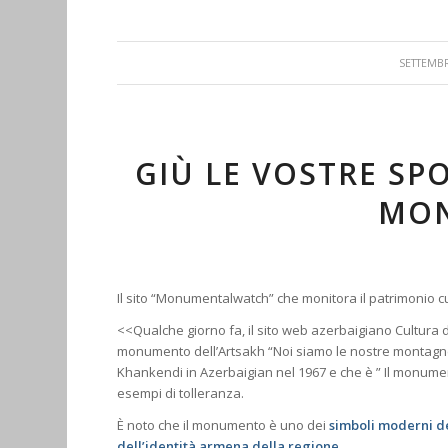
/
SETTEMBR
GIÙ LE VOSTRE S
MO
Il sito “Monumentalwatch” che monitora il patrimonio cul
<<Qualche giorno fa, il sito web azerbaigiano Cultura 
monumento dell’Artsakh “Noi siamo le nostre montagne”
Khankendi in Azerbaigian nel 1967 e che è ” Il monument
esempi di tolleranza.
È noto che il monumento è uno dei
simboli moderni d
dell’identità armena della regione
.