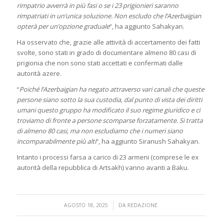
rimpatrio avverrà in più fasi o se i 23 prigionieri saranno
rimpatriati in un’unica soluzione. Non escludo che l’Azerbaigian
opterà per un’opzione graduale
“, ha aggiunto Sahakyan.
Ha osservato che, grazie alle attività di accertamento dei fatti
svolte, sono stati in grado di documentare almeno 80 casi di
prigionia che non sono stati accettati e confermati dalle
autorità azere.
“
Poiché l’Azerbaigian ha negato attraverso vari canali che queste
persone siano sotto la sua custodia, dal punto di vista dei diritti
umani questo gruppo ha modificato il suo regime giuridico e ci
troviamo di fronte a persone scomparse forzatamente. Si tratta
di almeno 80 casi, ma non escludiamo che i numeri siano
incomparabilmente più alti
“, ha aggiunto Siranush Sahakyan.
Intanto i processi farsa a carico di 23 armeni (comprese le ex
autorità della repubblica di Artsakh) vanno avanti a Baku.
/
AGOSTO 18, 2025
DA
REDAZIONE