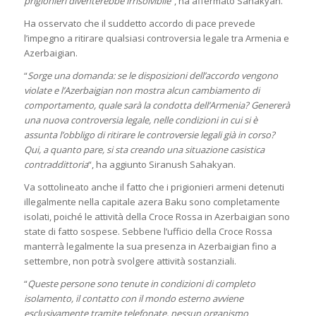
prigionieri diventerebbe irrisolvibile
“, ha affermato Sahakyan.
Ha osservato che il suddetto accordo di pace prevede
l’impegno a ritirare qualsiasi controversia legale tra Armenia e
Azerbaigian.
“
Sorge una domanda: se le disposizioni dell’accordo vengono
violate e l’Azerbaigian non mostra alcun cambiamento di
comportamento, quale sarà la condotta dell’Armenia? Genererà
una nuova controversia legale, nelle condizioni in cui si è
assunta l’obbligo di ritirare le controversie legali già in corso?
Qui, a quanto pare, si sta creando una situazione casistica
contraddittoria
“, ha aggiunto Siranush Sahakyan.
Va sottolineato anche il fatto che i prigionieri armeni detenuti
illegalmente nella capitale azera Baku sono completamente
isolati, poiché le attività della Croce Rossa in Azerbaigian sono
state di fatto sospese. Sebbene l’ufficio della Croce Rossa
manterrà legalmente la sua presenza in Azerbaigian fino a
settembre, non potrà svolgere attività sostanziali.
“
Queste persone sono tenute in condizioni di completo
isolamento, il contatto con il mondo esterno avviene
esclusivamente tramite telefonate, nessun organismo