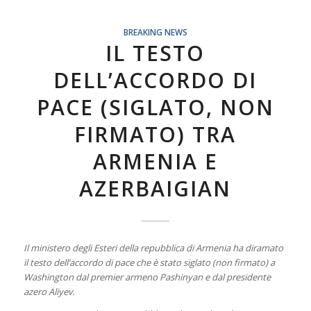
BREAKING NEWS
IL TESTO
DELL’ACCORDO DI
PACE (SIGLATO, NON
FIRMATO) TRA
ARMENIA E
AZERBAIGIAN
Il ministero degli Esteri della repubblica di Armenia ha diramato
il testo dell’accordo di pace che è stato siglato (non firmato) a
Washington dal premier armeno Pashinyan e dal presidente
azero Aliyev.