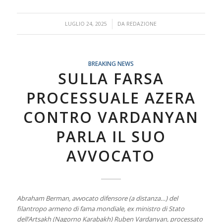
/
LUGLIO 24, 2025
DA
REDAZIONE
BREAKING NEWS
SULLA FARSA
PROCESSUALE AZERA
CONTRO VARDANYAN
PARLA IL SUO
AVVOCATO
Abraham Berman, avvocato difensore (a distanza…) del
filantropo armeno di fama mondiale, ex ministro di Stato
dell’Artsakh (Nagorno Karabakh) Ruben Vardanyan, processato