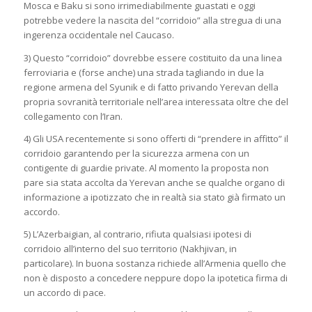
Mosca e Baku si sono irrimediabilmente guastati e oggi
potrebbe vedere la nascita del “corridoio” alla stregua di una
ingerenza occidentale nel Caucaso.
3) Questo “corridoio” dovrebbe essere costituito da una linea
ferroviaria e (forse anche) una strada tagliando in due la
regione armena del Syunik e di fatto privando Yerevan della
propria sovranità territoriale nell’area interessata oltre che del
collegamento con l’Iran.
4) Gli USA recentemente si sono offerti di “prendere in affitto” il
corridoio garantendo per la sicurezza armena con un
contigente di guardie private. Al momento la proposta non
pare sia stata accolta da Yerevan anche se qualche organo di
informazione a ipotizzato che in realtà sia stato già firmato un
accordo.
5) L’Azerbaigian, al contrario, rifiuta qualsiasi ipotesi di
corridoio all’interno del suo territorio (Nakhjivan, in
particolare). In buona sostanza richiede all’Armenia quello che
non è disposto a concedere neppure dopo la ipotetica firma di
un accordo di pace.