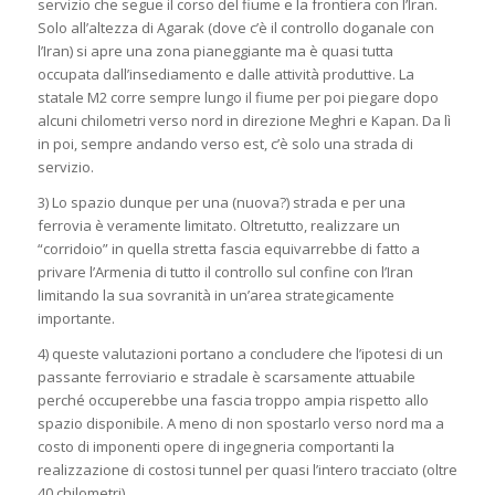
servizio che segue il corso del fiume e la frontiera con l’Iran.
Solo all’altezza di Agarak (dove c’è il controllo doganale con
l’Iran) si apre una zona pianeggiante ma è quasi tutta
occupata dall’insediamento e dalle attività produttive. La
statale M2 corre sempre lungo il fiume per poi piegare dopo
alcuni chilometri verso nord in direzione Meghri e Kapan. Da lì
in poi, sempre andando verso est, c’è solo una strada di
servizio.
3) Lo spazio dunque per una (nuova?) strada e per una
ferrovia è veramente limitato. Oltretutto, realizzare un
“corridoio” in quella stretta fascia equivarrebbe di fatto a
privare l’Armenia di tutto il controllo sul confine con l’Iran
limitando la sua sovranità in un’area strategicamente
importante.
4) queste valutazioni portano a concludere che l’ipotesi di un
passante ferroviario e stradale è scarsamente attuabile
perché occuperebbe una fascia troppo ampia rispetto allo
spazio disponibile. A meno di non spostarlo verso nord ma a
costo di imponenti opere di ingegneria comportanti la
realizzazione di costosi tunnel per quasi l’intero tracciato (oltre
40 chilometri).