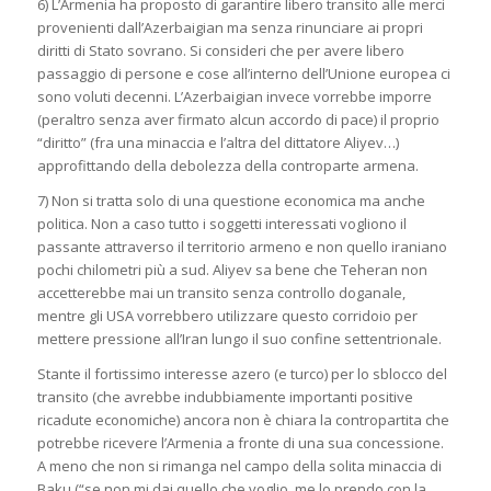
6) L’Armenia ha proposto di garantire libero transito alle merci
provenienti dall’Azerbaigian ma senza rinunciare ai propri
diritti di Stato sovrano. Si consideri che per avere libero
passaggio di persone e cose all’interno dell’Unione europea ci
sono voluti decenni. L’Azerbaigian invece vorrebbe imporre
(peraltro senza aver firmato alcun accordo di pace) il proprio
“diritto” (fra una minaccia e l’altra del dittatore Aliyev…)
approfittando della debolezza della controparte armena.
7) Non si tratta solo di una questione economica ma anche
politica. Non a caso tutto i soggetti interessati vogliono il
passante attraverso il territorio armeno e non quello iraniano
pochi chilometri più a sud. Aliyev sa bene che Teheran non
accetterebbe mai un transito senza controllo doganale,
mentre gli USA vorrebbero utilizzare questo corridoio per
mettere pressione all’Iran lungo il suo confine settentrionale.
Stante il fortissimo interesse azero (e turco) per lo sblocco del
transito (che avrebbe indubbiamente importanti positive
ricadute economiche) ancora non è chiara la contropartita che
potrebbe ricevere l’Armenia a fronte di una sua concessione.
A meno che non si rimanga nel campo della solita minaccia di
Baku (“se non mi dai quello che voglio, me lo prendo con la