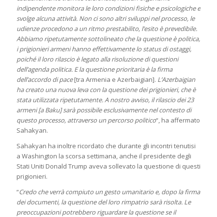
indipendente monitora le loro condizioni fisiche e psicologiche e
svolge alcuna attività. Non ci sono altri sviluppi nel processo, le
udienze procedono a un ritmo prestabilito, l’esito è prevedibile.
Abbiamo ripetutamente sottolineato che la questione è politica,
i prigionieri armeni hanno effettivamente lo status di ostaggi,
poiché il loro rilascio è legato alla risoluzione di questioni
dell’agenda politica. E la questione prioritaria è la firma
dell’accordo di pace
[tra Armenia e Azerbaigian].
L’Azerbaigian
ha creato una nuova leva con la questione dei prigionieri, che è
stata utilizzata ripetutamente. A nostro avviso, il rilascio dei 23
armeni [a Baku] sarà possibile esclusivamente nel contesto di
questo processo, attraverso un percorso politico
“, ha affermato
Sahakyan.
Sahakyan ha inoltre ricordato che durante gli incontri tenutisi
a Washington la scorsa settimana, anche il presidente degli
Stati Uniti Donald Trump aveva sollevato la questione di questi
prigionieri.
“
Credo che verrà compiuto un gesto umanitario e, dopo la firma
dei documenti, la questione del loro rimpatrio sarà risolta. Le
preoccupazioni potrebbero riguardare la questione se il