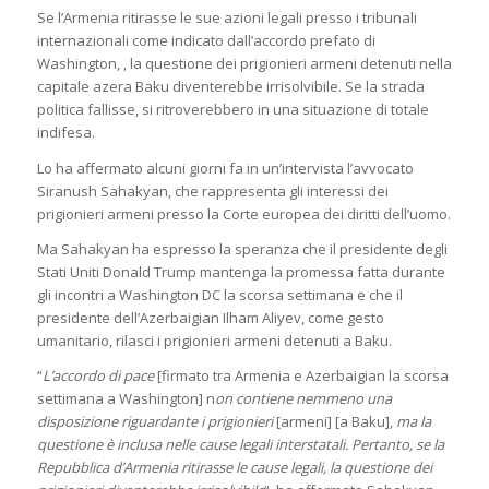
Se l’Armenia ritirasse le sue azioni legali presso i tribunali
internazionali come indicato dall’accordo prefato di
Washington, , la questione dei prigionieri armeni detenuti nella
capitale azera Baku diventerebbe irrisolvibile. Se la strada
politica fallisse, si ritroverebbero in una situazione di totale
indifesa.
Lo ha affermato alcuni giorni fa in un’intervista l’avvocato
Siranush Sahakyan, che rappresenta gli interessi dei
prigionieri armeni presso la Corte europea dei diritti dell’uomo.
Ma Sahakyan ha espresso la speranza che il presidente degli
Stati Uniti Donald Trump mantenga la promessa fatta durante
gli incontri a Washington DC la scorsa settimana e che il
presidente dell’Azerbaigian Ilham Aliyev, come gesto
umanitario, rilasci i prigionieri armeni detenuti a Baku.
“
L’accordo di pace
[firmato tra Armenia e Azerbaigian la scorsa
settimana a Washington] n
on contiene nemmeno una
disposizione riguardante i prigionieri
[armeni] [a Baku],
ma la
questione è inclusa nelle cause legali interstatali. Pertanto,
se la
Repubblica d’Armenia ritirasse le cause legali, la questione dei