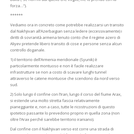
forza…”).
******
Vediamo ora in concreto come potrebbe realizzarsi un transito
dal Nakhjivan all’Azerbaigian senza ledere (eccessivamente) i
diritti di sovranità armena tenuto conto che il regime azero di
Aliyev pretende libero transito di cose e persone senza alcun
controllo doganale.
1) il territorio dell’Armenia meridionale (Syunik) è
particolarmente montuoso e non è facile realizzare
infrastrutture se non a costo di scavare lunghi tunnel
attraverso le catene montuose che scendono da nord verso
sud.
2) Solo lungo il confine con l’Iran, lungo il corso del fiume Arax,
si estende una molto stretta fascia relativamente
pianeggiante e, non a caso, tutte le ricostruzioni di questo
ipotetico passante lo prevedono proprio in quella zona (non
oltre l’Arax perché sarebbe territorio iraniano).
Dal confine con il Nakhjivan verso est corre una strada di