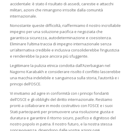
accidentale: è stato il risultato di assedi, carestie e attacchi
militari, azioni che rimangono irrisolte dalla comunità
internazionale.
Nonostante queste difficoltà, riaffermiamo il nostro incrollabile
impegno per una soluzione pacifica e negoziata che
garantisca sicurezza, autodeterminazione e coesistenza.
Eliminare l’ultima traccia di impegno internazionale senza
un’alternativa credibile e inclusiva consoliderebbe l’ingiustizia
e renderebbe la pace ancora più sfuggente.
Legittimare la pulizia etnica condotta dall’Azerbaigian nel
Nagorno Karabakh e considerare risolto il conflitto lascerebbe
una macchia indelebile e sanguinosa sulla storia, l’autorità e i
principi dell’OSCE.
Vi invitiamo ad agire in conformità con i principi fondanti
dell’OSCE e gli obblighi del diritto internazionale. Restiamo
pronti a collaborare in modo costruttivo con l’OSCE e i suoi
Stati partecipanti per promuovere una risoluzione giusta e
duratura e garantire il ritorno sicuro, pacifico e dignitoso del
nostro popolo in patria. Il nostro futuro, e la nostra stessa
sopravvivenza, dipendono dalle vostre azioni oggi.