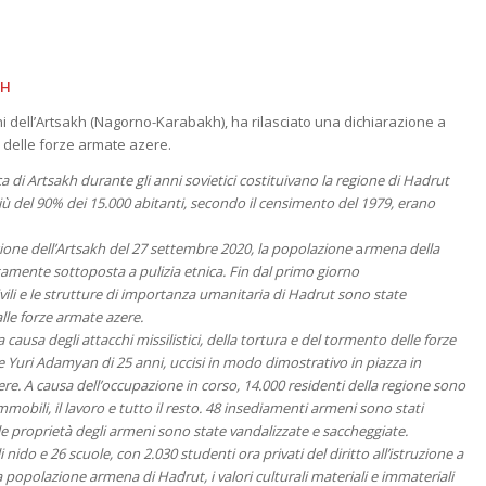
KH
ni dell’Artsakh (Nagorno-Karabakh), ha rilasciato una dichiarazione a
e delle forze armate azere.
a di Artsakh durante gli anni sovietici costituivano la regione di Hadrut
del 90% dei 15.000 abitanti, secondo il censimento del 1979, erano
zione dell’Artsakh del 27 settembre 2020, la popolazione
a
rmena della
amente sottoposta a pulizia etnica. Fin dal primo giorno
civili e le strutture di importanza umanitaria di Hadrut sono state
le forze armate azere.
a causa degli attacchi missilistici, della tortura e del tormento delle forze
 Yuri Adamyan di 25 anni, uccisi in modo dimostrativo in piazza in
re. A causa dell’occupazione in corso, 14.000 residenti della regione sono
immobili, il lavoro e tutto il resto. 48 insediamenti armeni sono stati
le proprietà degli armeni sono state vandalizzate e saccheggiate.
nido e 26 scuole, con 2.030 studenti ora privati ​​del diritto all’istruzione a
a popolazione armena di Hadrut, i valori culturali materiali e immateriali