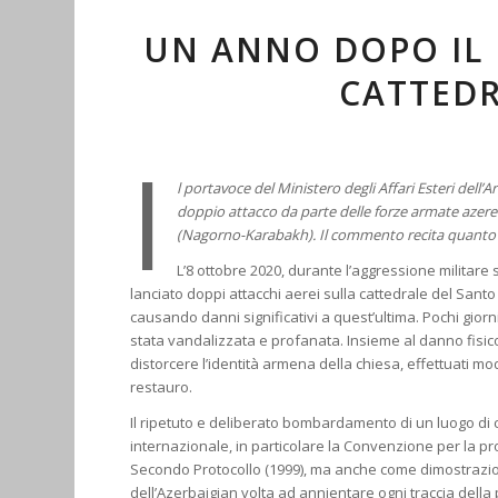
UN ANNO DOPO IL
CATTEDR
I
l portavoce del Ministero degli Affari Esteri de
doppio attacco da parte delle forze armate azere
(Nagorno-Karabakh). Il commento recita quanto
L’8 ottobre 2020, durante l’aggressione militar
lanciato doppi attacchi aerei sulla cattedrale del San
causando danni significativi a quest’ultima. Pochi gior
stata vandalizzata e profanata. Insieme al danno fisico 
distorcere l’identità armena della chiesa, effettuati mod
restauro.
Il ripetuto e deliberato bombardamento di un luogo di c
internazionale, in particolare la Convenzione per la prot
Secondo Protocollo (1999), ma anche come dimostrazione
dell’Azerbaigian volta ad annientare ogni traccia dell