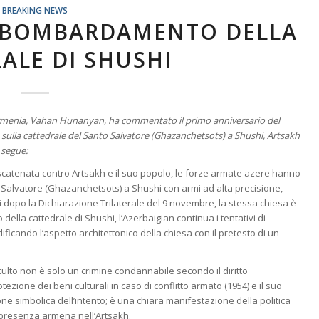
BREAKING NEWS
 BOMBARDAMENTO DELLA
ALE DI SHUSHI
ll’Armenia, Vahan Hunanyan, ha commentato il primo anniversario del
 sulla cattedrale del Santo Salvatore (Ghazanchetsots) a Shushi, Artsakh
 segue:
e scatenata contro Artsakh e il suo popolo, le forze armate azere hanno
to Salvatore (Ghazanchetsots) a Shushi con armi ad alta precisione,
ni dopo la Dichiarazione Trilaterale del 9 novembre, la stessa chiesa è
della cattedrale di Shushi, l’Azerbaigian continua i tentativi di
ificando l’aspetto architettonico della chiesa con il pretesto di un
ulto non è solo un crimine condannabile secondo il diritto
ezione dei beni culturali in caso di conflitto armato (1954) e il suo
 simbolica dell’intento; è una chiara manifestazione della politica
a presenza armena nell’Artsakh.