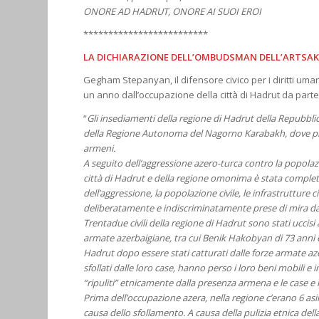
ONORE AD HADRUT, ONORE AI SUOI EROI
*************************
LA DICHIARAZIONE DELL’OMBUDSMAN DELL’ARTSA
Gegham Stepanyan, il difensore civico per i diritti uma
un anno dall’occupazione della città di Hadrut da part
“
Gli insediamenti della regione di Hadrut della Repubblic
della Regione Autonoma del Nagorno Karabakh, dove più 
armeni.
A seguito dell’aggressione azero-turca contro la popola
città di Hadrut e della regione omonima è stata complet
dell’aggressione, la popolazione civile, le infrastrutture 
deliberatamente e indiscriminatamente prese di mira dal
Trentadue civili della regione di Hadrut sono stati uccisi 
armate azerbaigiane, tra cui Benik Hakobyan di 73 anni e
Hadrut dopo essere stati catturati dalle forze armate aze
sfollati dalle loro case, hanno perso i loro beni mobili e 
“ripuliti” etnicamente dalla presenza armena e le case e 
Prima dell’occupazione azera, nella regione c’erano 6 asili 
causa dello sfollamento. A causa della pulizia etnica dell