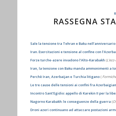
RASSEGNA STA
Sale la tensione tra Tehran e Baku nell’anniversari
Iran. Esercitazioni e tensione al confine con l’Azerba
Forze turche-azere invadono l’Alto-Karabakh
(
L’eco 
I
ran, la tensione con Baku manda ammonimenti a Is
Perchè Iran, Azerbaijan e Turchia litigano
(
Formich
Le tre cause delle tensioni ai confini fra Azerbaigian
Incontro Sant’Egidio: appello di Karekin II per la libe
Nagorno Karabakh: le conseguenze della guerra
(
Os
Droni azeri continuano ad attaccare postazioni armen