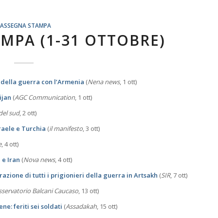
RASSEGNA STAMPA
MPA (1-31 OTTOBRE)
o della guerra con l’Armenia
(
Nena news
, 1 ott)
ijan
(
AGC Communication
, 1 ott)
del sud
, 2 ott)
raele e Turchia
(
il manifesto
, 3 ott)
e
, 4 ott)
 e Iran
(
Nova news
, 4 ott)
razione di tutti i prigionieri della guerra in Artsakh
(
SIR
, 7 ott)
servatorio Balcani Caucaso
, 13 ott)
e: feriti sei soldati
(
Assadakah
, 15 ott)