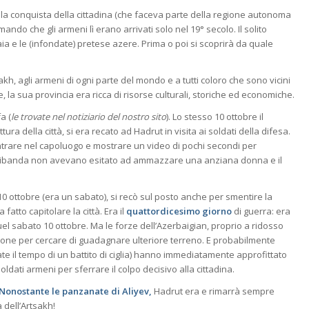
o la conquista della cittadina (che faceva parte della regione autonoma
do che gli armeni lì erano arrivati solo nel 19° secolo. Il solito
aia e le (infondate) pretese azere. Prima o poi si scoprirà da quale
kh, agli armeni di ogni parte del mondo e a tutti coloro che sono vicini
, la sua provincia era ricca di risorse culturali, storiche ed economiche.
a (
le trovate nel notiziario del nostro sito
). Lo stesso 10 ottobre il
ttura della città, si era recato ad Hadrut in visita ai soldati della difesa.
entrare nel capoluogo e mostrare un video di pochi secondi per
scorribanda non avevano esitato ad ammazzare una anziana donna e il
10 ottobre (era un sabato), si recò sul posto anche per smentire la
atto capitolare la città. Era il
quattordicesimo giorno
di guerra: era
 quel sabato 10 ottobre. Ma le forze dell’Azerbaigian, proprio a ridosso
zione per cercare di guadagnare ulteriore terreno. E probabilmente
ate il tempo di un battito di ciglia) hanno immediatamente approfittato
dati armeni per sferrare il colpo decisivo alla cittadina.
 Nonostante le panzanate di Aliyev,
Hadrut era e rimarrà sempre
 dell’Artsakh!