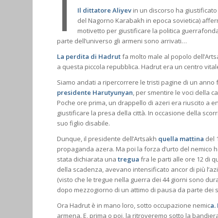
I
Il dittatore Aliyev
in un discorso ha giustificat
del Nagorno Karabakh in epoca sovietica) afferman
motivetto per giustificare la politica guerrafond
parte dell’universo gli armeni sono arrivati…
La perdita di Hadrut
fa molto male al popolo dell’Artsa
a questa piccola repubblica. Hadrut era un centro vitale
Siamo andati a ripercorrere le tristi pagine di un anno f
presidente Harutyunyan
, per smentire le voci della ca
Poche ore prima, un drappello di azeri era riuscito a 
giustificare la presa della città. In occasione della 
suo figlio disabile.
Dunque, il presidente dell’Artsakh
quella mattina
del 
propaganda azera. Ma poi la forza d’urto del nemico ha f
stata dichiarata una
tregua
fra le parti alle ore 12 di
della scadenza, avevano intensificato ancor di più l’a
(visto che le tregue nella guerra dei 44 giorni sono dur
dopo mezzogiorno di un attimo di pausa da parte dei sol
Ora Hadrut è in mano loro, sotto occupazione nemic
a.
armena. E, prima o poi, la ritroveremo sotto la bandiera