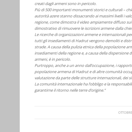
creati dagli armeni sono in pericolo.
Più di 500 importanti monumenti storici e culturali – chi
autorità azere stanno dissacrando ai massimi livelli i valo
regione, come dimostra il video ampiamente diffuso sui 
dimostrativo di rimuovere le iscrizioni armene dalla chiesa
Le ricerche di organizzazioni armene e internazionali per 
tutti gli insediamenti di Hadrut vengono demoliti e distr
strade. A causa della pulizia etnica della popolazione arme
insediamenti della regione e, a causa della dispersione del
armeni, è in pericolo.
Purtroppo, anche a un anno dall’occupazione, i rapporti e 
popolazione armena di Hadrut e di altre comunità occup
valutazione da parte delle strutture internazionali, dei sin
La comunità internazionale ha l’obbligo e la responsabilit
garantirne il ritorno nelle terre d’origine.”
/
OTTOBRE 