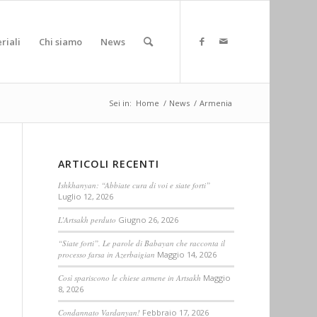
riali
Chi siamo
News
Sei in:
Home
/
News
/
Armenia
ARTICOLI RECENTI
Ishkhanyan: “Abbiate cura di voi e siate forti”
Luglio 12, 2026
L’Artsakh perduto
Giugno 26, 2026
“Siate forti”. Le parole di Babayan che racconta il
processo farsa in Azerbaigian
Maggio 14, 2026
Così spariscono le chiese armene in Artsakh
Maggio
8, 2026
Condannato Vardanyan!
Febbraio 17, 2026