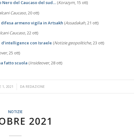
no Nero del Caucaso del sud…
(
Korazym
, 15 ott)
alcani Caucaso
, 20 ott)
 difesa armeno vigila in Artsakh
(
Assadakah
, 21 ott)
lcani Caucaso
, 22 ott)
e d’intelligence con Israele
(
Notizie geopolitiche
, 23 ott)
over
, 25 ott)
a fatto scuola
(
Insideover
, 28 ott)
 1, 2021
DA
REDAZIONE
NOTIZIE
OBRE 2021