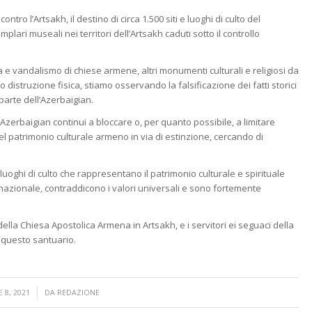
ro l’Artsakh, il destino di circa 1.500 siti e luoghi di culto del
plari museali nei territori dell’Artsakh caduti sotto il controllo
a e vandalismo di chiese armene, altri monumenti culturali e religiosi da
o distruzione fisica, stiamo osservando la falsificazione dei fatti storici
parte dell’Azerbaigian.
Azerbaigian continui a bloccare o, per quanto possibile, a limitare
del patrimonio culturale armeno in via di estinzione, cercando di
i luoghi di culto che rappresentano il patrimonio culturale e spirituale
ernazionale, contraddicono i valori universali e sono fortemente
della Chiesa Apostolica Armena in Artsakh, e i servitori ei seguaci della
questo santuario.
 8, 2021
DA
REDAZIONE