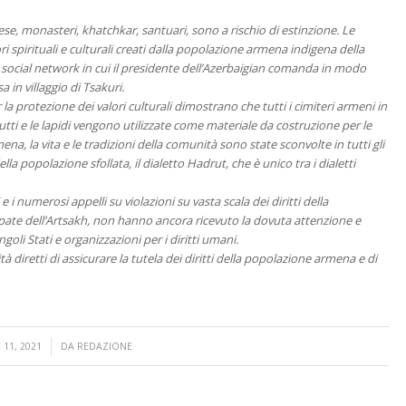
ese, monasteri, khatchkar, santuari, sono a rischio di estinzione. Le
ri spirituali e culturali creati dalla popolazione armena indigena della
social network in cui il presidente dell’Azerbaigian comanda in modo
 in villaggio di Tsakuri.
la protezione dei valori culturali dimostrano che tutti i cimiteri armeni in
utti e le lapidi vengono utilizzate come materiale da costruzione per le
na, la vita e le tradizioni della comunità sono state sconvolte in tutti gli
la popolazione sfollata, il dialetto Hadrut, che è unico tra i dialetti
i numerosi appelli su violazioni su vasta scala dei diritti della
ate dell’Artsakh, non hanno ancora ricevuto la dovuta attenzione e
goli Stati e organizzazioni per i diritti umani.
à diretti di assicurare la tutela dei diritti della popolazione armena e di
11, 2021
DA
REDAZIONE