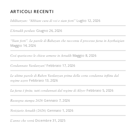
ARTICOLI RECENTI
Ishkhanyan: “Abbiate cura di voi e siate forti”
Luglio 12, 2026
L’Artsakh perduto
Giugno 26, 2026
“Siate forti”. Le parole di Babayan che racconta il processo farsa in Azerbaigian
Maggio 14, 2026
Così spariscono le chiese armene in Artsakh
Maggio 8, 2026
Condannato Vardanyan!
Febbraio 17, 2026
Le ultime parole di Ruben Vardanyan prima della certa condanna inflitta dal
regime azero
Febbraio 13, 2026
La farsa è finita, tutti condannati dal regime di Aliyev
Febbraio 5, 2026
Rassegna stampa 2026
Gennaio 7, 2026
Notiziario Artsakh (2026)
Gennaio 1, 2026
L’anno che verrà
Dicembre 31, 2025