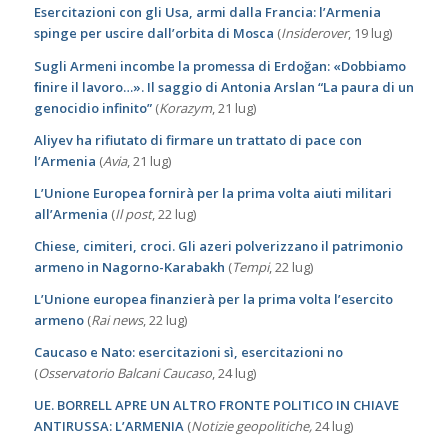
Esercitazioni con gli Usa, armi dalla Francia: l’Armenia
spinge per uscire dall’orbita di Mosca
(
Insiderover
, 19 lug)
Sugli Armeni incombe la promessa di Erdoğan: «Dobbiamo
ﬁnire il lavoro…». Il saggio di Antonia Arslan “La paura di un
genocidio infinito”
(
Korazym
, 21 lug)
Aliyev ha rifiutato di firmare un trattato di pace con
l’Armenia
(
Avia
, 21 lug)
L’Unione Europea fornirà per la prima volta aiuti militari
all’Armenia
(
Il post
, 22 lug)
Chiese, cimiteri, croci. Gli azeri polverizzano il patrimonio
armeno in Nagorno-Karabakh
(
Tempi
, 22 lug)
L’Unione europea finanzierà per la prima volta l’esercito
armeno
(
Rai news
, 22 lug)
Caucaso e Nato: esercitazioni sì, esercitazioni no
(
Osservatorio Balcani Caucaso
, 24 lug)
UE. BORRELL APRE UN ALTRO FRONTE POLITICO IN CHIAVE
ANTIRUSSA: L’ARMENIA
(
Notizie geopolitiche,
24 lug)