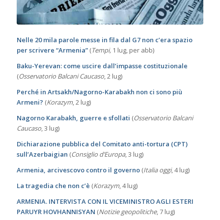
Nelle 20 mila parole messe in fila dal G7 non c’era spazio
per scrivere “Armenia”
(
Tempi,
1 lug, per abb)
Baku-Yerevan: come uscire dall’impasse costituzionale
(
Osservatorio Balcani Caucaso
, 2 lug)
Perché in Artsakh/Nagorno-Karabakh non ci sono più
Armeni?
(
Korazym
, 2 lug)
Nagorno Karabakh, guerre e sfollati
(
Osservatorio Balcani
Caucaso
, 3 lug)
Dichiarazione pubblica del Comitato anti-tortura (CPT)
sull’Azerbaigian
(
Consiglio d’Europa
, 3 lug)
Armenia, arcivescovo contro il governo
(
Italia oggi
, 4 lug)
La tragedia che non c’è
(
Korazym
, 4 lug)
ARMENIA. INTERVISTA CON IL VICEMINISTRO AGLI ESTERI
PARUYR HOVHANNISYAN
(
Notizie geopolitiche
, 7 lug)