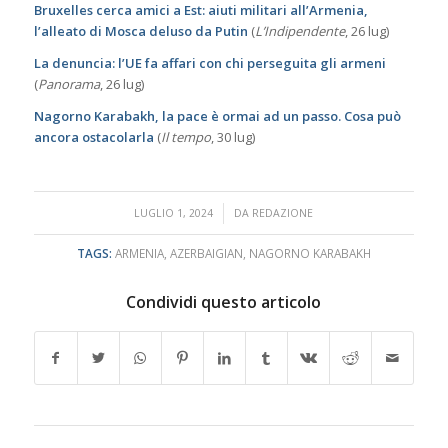
Bruxelles cerca amici a Est: aiuti militari all’Armenia,
l’alleato di Mosca deluso da Putin
(
L’Indipendente
, 26 lug)
La denuncia: l’UE fa affari con chi perseguita gli armeni
(
Panorama
, 26 lug)
Nagorno Karabakh, la pace è ormai ad un passo. Cosa può
ancora ostacolarla
(
Il tempo
, 30 lug)
/
LUGLIO 1, 2024
DA
REDAZIONE
TAGS:
ARMENIA
,
AZERBAIGIAN
,
NAGORNO KARABAKH
Condividi questo articolo