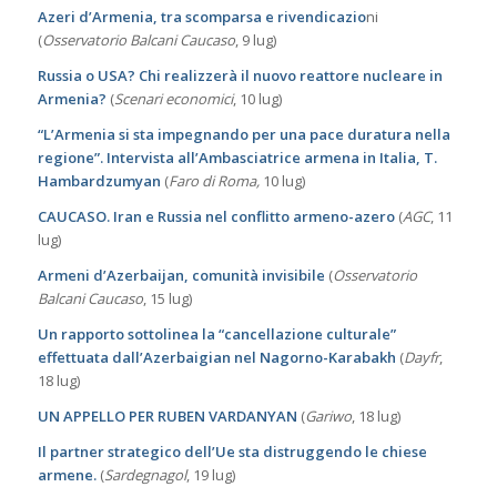
Azeri d’Armenia, tra scomparsa e rivendicazio
ni
(
Osservatorio Balcani Caucaso
, 9 lug)
Russia o USA? Chi realizzerà il nuovo reattore nucleare in
Armenia?
(
Scenari economici
, 10 lug)
“L’Armenia si sta impegnando per una pace duratura nella
regione”. Intervista all’Ambasciatrice armena in Italia, T.
Hambardzumyan
(
Faro di Roma,
10 lug)
CAUCASO. Iran e Russia nel conflitto armeno-azero
(
AGC
, 11
lug)
Armeni d’Azerbaijan, comunità invisibile
(
Osservatorio
Balcani Caucaso
, 15 lug)
Un rapporto sottolinea la “cancellazione culturale”
effettuata dall’Azerbaigian nel Nagorno-Karabakh
(
Dayfr
,
18 lug)
UN APPELLO PER RUBEN VARDANYAN
(
Gariwo
, 18 lug)
Il partner strategico dell’Ue sta distruggendo le chiese
armene.
(
Sardegnagol
, 19 lug)