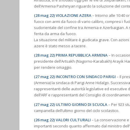
Rinascita, si è snodato oggi per le vie di Stepanakert. I 
dell’Armenia Pashinyan riguardo la soluzione del conte
(28 mag 22) VIOLAZIONE AZERA
– Intorno alle 10:40 o
fuoco con armi da fuoco di vario calibro, compresi i fuci
sudorientale del confine tra Armenia e Azerbaigian. A s
ferita da arma da fuoco.
La situazione del militare è giudicata grave. Con azioni
azere è stato messo a tacere.
(28 mag 22) PRIMA REPUBBLICA ARMENA
– In occasio
presidente dell’Artsakh (Nagorno-Karabakh) Arayik Har
per rendere omaggio.
(27 mag 22) INCONTRO CON SINDACO PARIGI
– Il pre
(Armenia) la sindaca di Parigi Anne Hidalgo. Successiv
rappresentanti delle autorità legislative ed esecutive 
dell’ARF e rappresentanti del Consiglio di coordinamen
(27 mag 22) ULTIMO GIORNO DI SCUOLA
– Per 923 stu
campanella dell’ultimo giorno del ciclo scolastico.
(26 mag 22) VALORI CULTURALI
– La conservazione e l
importanti secondo quanto affermato dal ministro dell’I