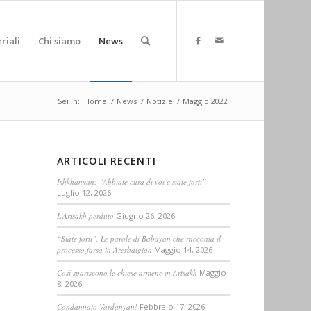
riali
Chi siamo
News
Sei in:
Home
/
News
/
Notizie
/
Maggio 2022
ARTICOLI RECENTI
Ishkhanyan: “Abbiate cura di voi e siate forti”
Luglio 12, 2026
L’Artsakh perduto
Giugno 26, 2026
“Siate forti”. Le parole di Babayan che racconta il
processo farsa in Azerbaigian
Maggio 14, 2026
Così spariscono le chiese armene in Artsakh
Maggio
8, 2026
Condannato Vardanyan!
Febbraio 17, 2026