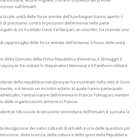
manifestanti, alcune migliaia, criticano la politica del premier
nzioso sull’Artsakh.
ra locale, unità delle forze armate dell’Azerbaigian hanno aperto il
li di precisione, contro le posizioni dell’Armenia nella parte
eguito di ciò il soldato Davit Vardanyan, un coscritto, ha ricevuto una
 di rappresaglia delle forze armate dell’Armenia, il fuoco delle unità
ne della Giornata della Prima Repubblica d’Armenia, il 28 maggio il
utyunyan ha visitato lo Stepanakert Memorial e il Pantheon militare
sidente della repubblica Harutyunyan ha incontrato nella città di Goris
amente, si è tenuto un incontro esteso al quale hanno partecipato
dell’Artsakh, l’ambasciatore dell’Armenia in Francia Tolmajyan, membri
to delle organizzazioni armene in Francia.
denti di 106 scuole di istruzione secondaria dell’Artsakh è suonata la
a divulgazione dei valori culturali di Artsakh è una delle questioni più
struzione, della scienza, della cultura e dello sport della Repubblica