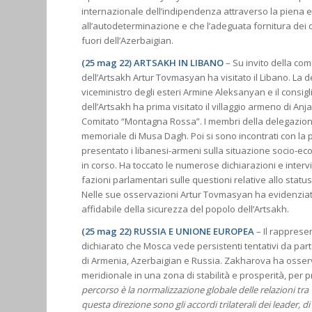
internazionale dell’indipendenza attraverso la piena e
all’autodeterminazione e che l’adeguata fornitura dei dir
fuori dell’Azerbaigian.
(25 mag 22) ARTSAKH IN LIBANO
– Su invito della co
dell’Artsakh Artur Tovmasyan ha visitato il Libano. La 
viceministro degli esteri Armine Aleksanyan e il cons
dell’Artsakh ha prima visitato il villaggio armeno di An
Comitato “Montagna Rossa”. I membri della delegazione ha
memoriale di Musa Dagh. Poi si sono incontrati con la 
presentato i libanesi-armeni sulla situazione socio-eco
in corso. Ha toccato le numerose dichiarazioni e interv
fazioni parlamentari sulle questioni relative allo status
Nelle sue osservazioni Artur Tovmasyan ha evidenziat
affidabile della sicurezza del popolo dell’Artsakh.
(25 mag 22) RUSSIA E UNIONE EUROPEA
– Il rapprese
dichiarato che Mosca vede persistenti tentativi da parte de
di Armenia, Azerbaigian e Russia. Zakharova ha osserva
meridionale in una zona di stabilità e prosperità, per
percorso è la normalizzazione globale delle relazioni tra
questa direzione sono gli accordi trilaterali dei leader,