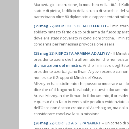
Murovdag in costruzione, la moschea nella città di Kalba
statue di pietra, l’edificio della scuola di scacchi e del 
partecipano oltre 80 diplomatici e rappresentanti militar
(29 mag 22) MORTO IL SOLDATO FERITO
– Il minister
soldato rimasto ferito da colpi di arma da fuoco sparati
dove era stato ricoverato in condizioni critiche. Il mini
condanna per l’ennesima provocazione azera.
(28 mag 22) RISPOSTA ARMENA AD ALIYEV
– Il Minist
presidente azero che ha affermato ieri che non esist
dichiarazioni del ministro
. Anche il ministro degli Es
presidente azerbaigiano Ilham Aliyev secondo cui non e
non esiste il Gruppo di Minsk dell’Osce.
Mirzoyan ha sottolineato che possono mostrare un doc
dice che c’è il Nagorno Karabakh, e questo documento è 
Ararat Mirzoyan che firmando il documento, il presiden
e questo è un fatto irreversibile peraltro evidenziato a
dell’Osce non è stato creato dall’Azerbaigian, ma dalla
considerare conclusa la sua missione.
(28 mag 22) CORTEO A STEPANAKERT
– Un corteo di p