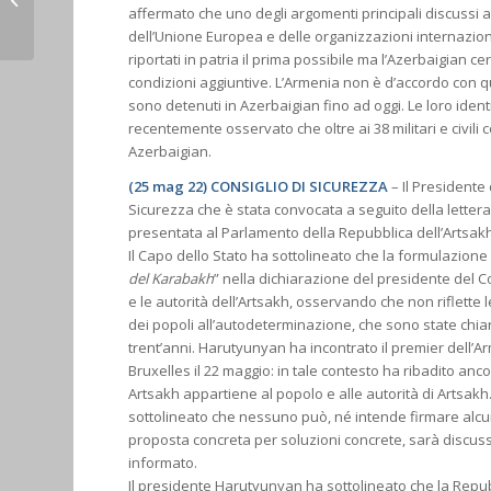
affermato che uno degli argomenti principali discussi a B
gli AZeri
dell’Unione Europea e delle organizzazioni internazio
riportati in patria il prima possibile ma l’Azerbaigian c
condizioni aggiuntive. L’Armenia non è d’accordo con 
sono detenuti in Azerbaigian fino ad oggi. Le loro ident
recentemente osservato che oltre ai 38 militari e civili
Azerbaigian.
(25 mag 22) CONSIGLIO DI SICUREZZA
– Il Presidente
Sicurezza che è stata convocata a seguito della lettera i
presentata al Parlamento della Repubblica dell’Artsakh
Il Capo dello Stato ha sottolineato che la formulazione 
del Karabakh
” nella dichiarazione del presidente del C
e le autorità dell’Artsakh, osservando che non riflette le
dei popoli all’autodeterminazione, che sono state chia
trent’anni. Harutyunyan ha incontrato il premier dell’A
Bruxelles il 22 maggio: in tale contesto ha ribadito ancor
Artsakh appartiene al popolo e alle autorità di Artsakh
sottolineato che nessuno può, né intende firmare alcu
proposta concreta per soluzioni concrete, sarà discuss
informato.
Il presidente Harutyunyan ha sottolineato che la Repub