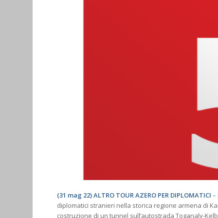
(31 mag 22) ALTRO TOUR AZERO PER DIPLOMATICI
– 
diplomatici stranieri nella storica regione armena di K
costruzione di un tunnel sull’autostrada Toganaly-Kelbaja