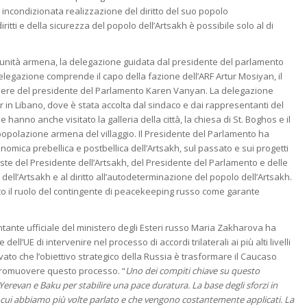
 incondizionata realizzazione del diritto del suo popolo
itti e della sicurezza del popolo dell’Artsakh è possibile solo al di
munità armena, la delegazione guidata dal presidente del parlamento
delegazione comprende il capo della fazione dell’ARF Artur Mosiyan, il
igliere del presidente del Parlamento Karen Vanyan. La delegazione
jar in Libano, dove è stata accolta dal sindaco e dai rappresentanti del
nno anche visitato la galleria della città, la chiesa di St. Boghos e il
popolazione armena del villaggio. Il Presidente del Parlamento ha
nomica prebellica e postbellica dell’Artsakh, sul passato e sui progetti
iste del Presidente dell’Artsakh, del Presidente del Parlamento e delle
 dell’Artsakh e al diritto all’autodeterminazione del popolo dell’Artsakh.
o il ruolo del contingente di peacekeeping russo come garante
ntante ufficiale del ministero degli Esteri russo Maria Zakharova ha
ll’UE di intervenire nel processo di accordi trilaterali ai più alti livelli
to che l’obiettivo strategico della Russia è trasformare il Caucaso
 promuovere questo processo. “
Uno dei compiti chiave su questo
 Yerevan e Baku per stabilire una pace duratura. La base degli sforzi in
 di cui abbiamo più volte parlato e che vengono costantemente applicati. La