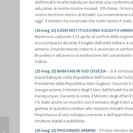
dell’Artsakh Anahit Hakobyan durante una conferenza 
educative, le nostre mostre museali, 109 chiese, 14 mona
nostro territorio storico di Artsakh. La conservazione e l
oggi.
” Il ministro ha osservato che molto lavoro è stato 
(26 mag 22) AZERI RESTITUISCONO SOLDATO ARME
Martirosov catturato il 23 aprile al confine della region
era scomparso durante il tragitto dall’unità militare a 
armeno, il trasferimento odierno è avvenuto in conformi
Bruxelles e attraverso la mediazione del comandante d
Volkov.
(25 mag 22) BABAYAN IN SUD OSSEZIA
– Si è conclusa 
David Babayan nella Repubblica dell’Ossezia del Sud p
Presidente della Repubblica Alan Gagloev. Secondo il se
inaugurazione, il ministro degli Esteri dell’Artsakh ha 
Harutyunyan. Durante la visita, il Ministro degli Affari
C’è stato anche un incontro con il ministro degli Esteri
gamma di questioni relative alle relazioni Artsakh-Osse
l’importanza di uno sviluppo coerente e dell’approfond
strutture statali e pubbliche.
la liberAZione: il
(25 mag 22) PRIGIONIERI ARMENI
– Il Primo ministro 
senatore che amava