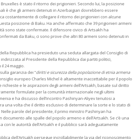
ruxelles è stato il ritorno dei prigionieri. Secondo lui, la posizione
nali è che gli armeni detenuti in Azerbaigian dovrebbero essere
erca costantemente di collegare il ritorno dei prigionieri con alcune
questa posizione di Baku. Ha anche affermato che 39 prigionieri armeni
ità sono state confermate. Il difensore civico di Artsakh ha
 confermati da Baku, ci sono prove che altri 80 armeni sono detenuti in
 della Repubblica ha presieduto una seduta allargata del Consiglio di
ndirizzata al Presidente della Repubblica dai partiti politici,
 il 24 maggio.
sulla garanzia dei “
diritti e sicurezza della popolazione di etnia armena
onsiglio europeo Charles Michel è altamente inaccettabile per il popolo
 richieste e le aspirazioni degli armeni dell’Artsakh, basate sul diritto
ramente formulate per la comunità internazionale negli ultimi
rmenia e ha discusso dell’incontro Pashinyan-Aliyev tenutosi a
a una volta che il diritto esclusivo di determinare la sorte e lo stato di
. Nelle parole del presidente, il primo ministro Pashinyan ha
n documento alle spalle del popolo armeno e dell’Artsakh. Se c’è una
a con le autorità dell’Artsakh e il pubblico sarà adeguatamente
blica dell’Artsakh persegue incrollabilmente la via del riconoscimento