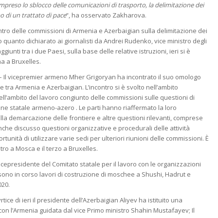
ompreso lo sblocco delle comunicazioni di trasporto, la delimitazione dei
po di un trattato di pace
“, ha osservato Zakharova.
ntro delle commissioni di Armenia e Azerbaigian sulla delimitazione dei
quanto dichiarato ai giornalisti da Andrei Rudenko, vice ministro degli
giunti tra i due Paesi, sulla base delle relative istruzioni, ieri si è
a a Bruxelles.
– Il vicepremier armeno Mher Grigoryan ha incontrato il suo omologo
tra Armenia e Azerbaigian. L’incontro si è svolto nell’ambito
nell’ambito del lavoro congiunto delle commissioni sulle questioni di
fine statale armeno-azero . Le parti hanno riaffermato la loro
ulla demarcazione delle frontiere e altre questioni rilevanti, comprese
anche discusso questioni organizzative e procedurali delle attività
nità di utilizzare varie sedi per ulteriori riunioni delle commissioni. È
ro a Mosca e il terzo a Bruxelles.
vicepresidente del Comitato statale per il lavoro con le organizzazioni
sono in corso lavori di costruzione di moschee a Shushi, Hadrut e
020.
tice di ieri il presidente dell’Azerbaigian Aliyev ha istituito una
on l’Armenia guidata dal vice Primo ministro Shahin Mustafayev; Il