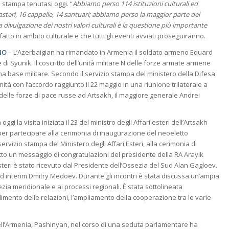
stampa tenutasi oggi. “
Abbiamo perso 114 istituzioni culturali ed
steri, 16 cappelle, 14 santuari; abbiamo perso la maggior parte del
a divulgazione dei nostri valori culturali è la questione più importante
fatto in ambito culturale e che tutti gli eventi avviati proseguiranno.
NO
– L’Azerbaigian ha rimandato in Armenia il soldato armeno Eduard
e di Syunik. Il coscritto dell’unità militare N delle forze armate armene
una base militare. Secondo il servizio stampa del ministero della Difesa
tà con l’accordo raggiunto il 22 maggio in una riunione trilaterale a
elle forze di pace russe ad Artsakh, il maggiore generale Andrei
oggi la visita iniziata il 23 del ministro degli Affari esteri dell’Artsakh
er partecipare alla cerimonia di inaugurazione del neoeletto
rvizio stampa del Ministero degli Affari Esteri, alla cerimonia di
letto un messaggio di congratulazioni del presidente della RA Arayik
 Esteri è stato ricevuto dal Presidente dell’Ossezia del Sud Alan Gagloev.
 ad interim Dmitry Medoev. Durante gli incontri è stata discussa un’ampia
zia meridionale e ai processi regionali. È stata sottolineata
imento delle relazioni, l’ampliamento della cooperazione tra le varie
dell’Armenia, Pashinyan, nel corso di una seduta parlamentare ha