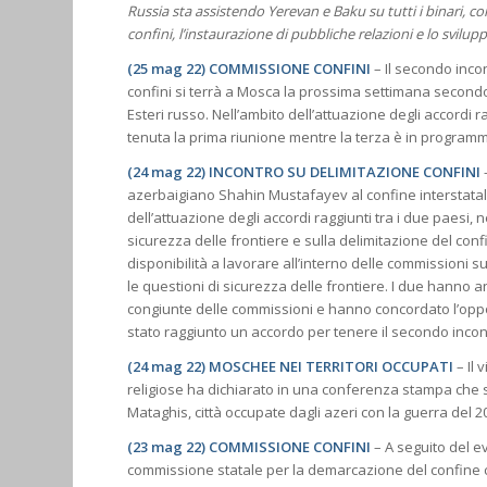
Russia sta assistendo Yerevan e Baku su tutti i binari, c
confini, l’instaurazione di pubbliche relazioni e lo svilup
(25 mag 22) COMMISSIONE CONFINI
– Il secondo inco
confini si terrà a Mosca la prossima settimana secondo 
Esteri russo. Nell’ambito dell’attuazione degli accordi rag
tenuta la prima riunione mentre la terza è in programm
(24 mag 22) INCONTRO SU DELIMITAZIONE CONFINI
azerbaigiano Shahin Mustafayev al confine interstatale 
dell’attuazione degli accordi raggiunti tra i due paesi, 
sicurezza delle frontiere e sulla delimitazione del con
disponibilità a lavorare all’interno delle commissioni s
le questioni di sicurezza delle frontiere. I due hanno 
congiunte delle commissioni e hanno concordato l’opportu
stato raggiunto un accordo per tenere il secondo incont
(24 mag 22) MOSCHEE NEI TERRITORI OCCUPATI
– Il 
religiose ha dichiarato in una conferenza stampa che 
Mataghis, città occupate dagli azeri con la guerra del 2
(23 mag 22) COMMISSIONE CONFINI
– A seguito del evr
commissione statale per la demarcazione del confine c