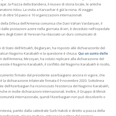
jar, la Piazza della Bandiera, il museo di storia locale, le antiche
sanatorio Istisu. La visita a Karvachar è già la nona. Al viaggio
i di oltre 50 paesi e 10 organizzazioni internazionali.
o della Difesa dell’Armenia comunica che Davi Vahan Vardanyan, il
 dalle postazioni azere nella giornata di ieri, è deceduto nell’ospedale
stero degli Esteri di Yerevan ha rilasciato un duro comunicato di
ro di Stato dell’Artsakh, Beglaryan, ha risposto alle dichiarazionbi del
e alcun Nagorno Karabakh e la questione è chiusa.
Qui un sunto delle
teri dell’Armenia, Mirzoyan, ha voluto replicare alla dichiarazione del
siste il Nagorno Karabakh, il conflitto del Nagorno Karabakh è risolto,
umento firmato dal presidente azerbaigiano ancora in vigore, che
la dichiarazione trilaterale firmata il 9 novembre 2020. Sottolinea
te dell’Azerbaigian ha riconosciuto l’esistenza del Nagorno Karabakh,
nche in molte dichiarazioni internazionali. Inoltre, il Gruppo di Minsk
 comunità internazionale, quindi l’Azerbaigian non può dissolverlo o
rotesta, partito dalla cattedrale Surb Hakob e diretto a piazza della