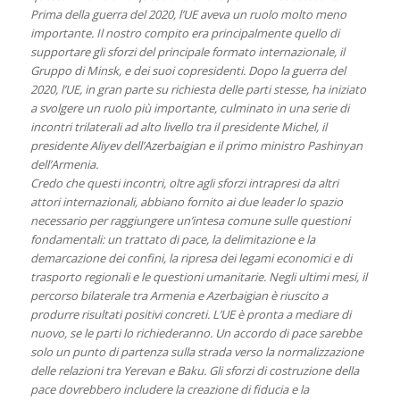
Prima della guerra del 2020, l’UE aveva un ruolo molto meno
importante. Il nostro compito era principalmente quello di
supportare gli sforzi del principale formato internazionale, il
Gruppo di Minsk, e dei suoi copresidenti. Dopo la guerra del
2020, l’UE, in gran parte su richiesta delle parti stesse, ha iniziato
a svolgere un ruolo più importante, culminato in una serie di
incontri trilaterali ad alto livello tra il presidente Michel, il
presidente Aliyev dell’Azerbaigian e il primo ministro Pashinyan
dell’Armenia.
Credo che questi incontri, oltre agli sforzi intrapresi da altri
attori internazionali, abbiano fornito ai due leader lo spazio
necessario per raggiungere un’intesa comune sulle questioni
fondamentali: un trattato di pace, la delimitazione e la
demarcazione dei confini, la ripresa dei legami economici e di
trasporto regionali e le questioni umanitarie. Negli ultimi mesi, il
percorso bilaterale tra Armenia e Azerbaigian è riuscito a
produrre risultati positivi concreti. L’UE è pronta a mediare di
nuovo, se le parti lo richiederanno. Un accordo di pace sarebbe
solo un punto di partenza sulla strada verso la normalizzazione
delle relazioni tra Yerevan e Baku. Gli sforzi di costruzione della
pace dovrebbero includere la creazione di fiducia e la