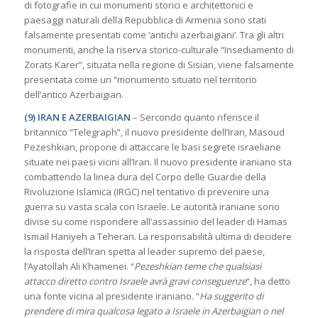
di fotografie in cui monumenti storici e architettonici e
paesaggi naturali della Repubblica di Armenia sono stati
falsamente presentati come ‘antichi azerbaigiani’. Tra gli altri
monumenti, anche la riserva storico-culturale “Insediamento di
Zorats Karer”, situata nella regione di Sisian, viene falsamente
presentata come un “monumento situato nel territorio
dell’antico Azerbaigian.
(9) IRAN E AZERBAIGIAN
– Sercondo quanto riferisce il
britannico “Telegraph”, il nuovo presidente dell’Iran, Masoud
Pezeshkian, propone di attaccare le basi segrete israeliane
situate nei paesi vicini all’Iran. Il nuovo presidente iraniano sta
combattendo la linea dura del Corpo delle Guardie della
Rivoluzione Islamica (IRGC) nel tentativo di prevenire una
guerra su vasta scala con Israele. Le autorità iraniane sono
divise su come rispondere all’assassinio del leader di Hamas
Ismail Haniyeh a Teheran. La responsabilità ultima di decidere
la risposta dell’Iran spetta al leader supremo del paese,
l’Ayatollah Ali Khamenei. “
Pezeshkian teme che qualsiasi
attacco diretto contro Israele avrà gravi conseguenze
“, ha detto
una fonte vicina al presidente iraniano. “
Ha suggerito di
prendere di mira qualcosa legato a Israele in Azerbaigian o nel