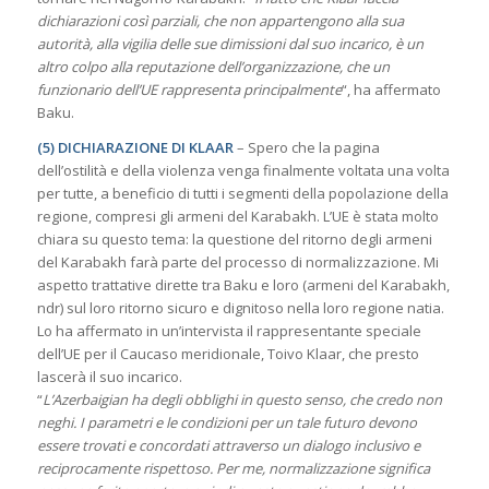
dichiarazioni così parziali, che non appartengono alla sua
autorità, alla vigilia delle sue dimissioni dal suo incarico, è un
altro colpo alla reputazione dell’organizzazione, che un
funzionario dell’UE rappresenta principalmente
“, ha affermato
Baku.
(5) DICHIARAZIONE DI KLAAR
– Spero che la pagina
dell’ostilità e della violenza venga finalmente voltata una volta
per tutte, a beneficio di tutti i segmenti della popolazione della
regione, compresi gli armeni del Karabakh. L’UE è stata molto
chiara su questo tema: la questione del ritorno degli armeni
del Karabakh farà parte del processo di normalizzazione. Mi
aspetto trattative dirette tra Baku e loro (armeni del Karabakh,
ndr) sul loro ritorno sicuro e dignitoso nella loro regione natia.
Lo ha affermato in un’intervista il rappresentante speciale
dell’UE per il Caucaso meridionale, Toivo Klaar, che presto
lascerà il suo incarico.
“
L’Azerbaigian ha degli obblighi in questo senso, che credo non
neghi. I parametri e le condizioni per un tale futuro devono
essere trovati e concordati attraverso un dialogo inclusivo e
reciprocamente rispettoso. Per me, normalizzazione significa