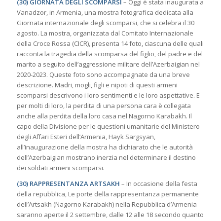
(30) GIORNATA DEGLI SCOMPARSI
– Oggi è stata inaugurata a
Vanadzor, in Armenia, una mostra fotografica dedicata alla
Giornata internazionale degli scomparsi, che si celebra il 30
agosto. La mostra, organizzata dal Comitato Internazionale
della Croce Rossa (CICR), presenta 14 foto, ciascuna delle quali
racconta la tragedia della scomparsa del figlio, del padre e del
marito a seguito dell’aggressione militare dell’Azerbaigian nel
2020-2023. Queste foto sono accompagnate da una breve
descrizione. Madri, mogli, figli e nipoti di questi armeni
scomparsi descrivono i loro sentimenti e le loro aspettative. E
per molti di loro, la perdita di una persona cara è collegata
anche alla perdita della loro casa nel Nagorno Karabakh. Il
capo della Divisione per le questioni umanitarie del Ministero
degli Affari Esteri dell’Armenia, Hayk Sargsyan,
all’inaugurazione della mostra ha dichiarato che le autorità
dell’Azerbaigian mostrano inerzia nel determinare il destino
dei soldati armeni scomparsi.
(30) RAPPRESENTANZA ARTSAKH
– In occasione della festa
della repubblica, Le porte della rappresentanza permanente
dell’Artsakh (Nagorno Karabakh) nella Repubblica d’Armenia
saranno aperte il 2 settembre, dalle 12 alle 18 secondo quanto