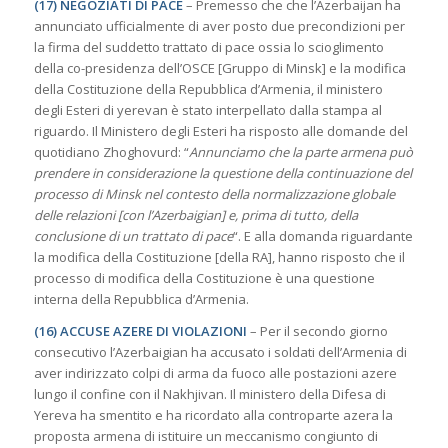
(17) NEGOZIATI DI PACE
– Premesso che che l’Azerbaijan ha
annunciato ufficialmente di aver posto due precondizioni per
la firma del suddetto trattato di pace ossia lo scioglimento
della co-presidenza dell’OSCE [Gruppo di Minsk] e la modifica
della Costituzione della Repubblica d’Armenia, il ministero
degli Esteri di yerevan è stato interpellato dalla stampa al
riguardo. Il Ministero degli Esteri ha risposto alle domande del
quotidiano Zhoghovurd: “
Annunciamo che la parte armena può
prendere in considerazione la questione della continuazione del
processo di Minsk nel contesto della normalizzazione globale
delle relazioni [con l’Azerbaigian] e, prima di tutto, della
conclusione di un trattato di pace
“. E alla domanda riguardante
la modifica della Costituzione [della RA], hanno risposto che il
processo di modifica della Costituzione è una questione
interna della Repubblica d’Armenia.
(16) ACCUSE AZERE DI VIOLAZIONI
– Per il secondo giorno
consecutivo l’Azerbaigian ha accusato i soldati dell’Armenia di
aver indirizzato colpi di arma da fuoco alle postazioni azere
lungo il confine con il Nakhjivan. Il ministero della Difesa di
Yereva ha smentito e ha ricordato alla controparte azera la
proposta armena di istituire un meccanismo congiunto di