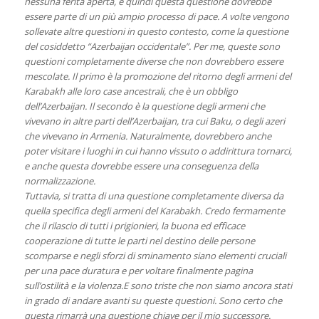
nessuna ferita aperta, e quindi questa questione dovrebbe
essere parte di un più ampio processo di pace. A volte vengono
sollevate altre questioni in questo contesto, come la questione
del cosiddetto “Azerbaijan occidentale”. Per me, queste sono
questioni completamente diverse che non dovrebbero essere
mescolate. Il primo è la promozione del ritorno degli armeni del
Karabakh alle loro case ancestrali, che è un obbligo
dell’Azerbaijan. Il secondo è la questione degli armeni che
vivevano in altre parti dell’Azerbaijan, tra cui Baku, o degli azeri
che vivevano in Armenia. Naturalmente, dovrebbero anche
poter visitare i luoghi in cui hanno vissuto o addirittura tornarci,
e anche questa dovrebbe essere una conseguenza della
normalizzazione.
Tuttavia, si tratta di una questione completamente diversa da
quella specifica degli armeni del Karabakh. Credo fermamente
che il rilascio di tutti i prigionieri, la buona ed efficace
cooperazione di tutte le parti nel destino delle persone
scomparse e negli sforzi di sminamento siano elementi cruciali
per una pace duratura e per voltare finalmente pagina
sull’ostilità e la violenza.E sono triste che non siamo ancora stati
in grado di andare avanti su queste questioni. Sono certo che
questa rimarrà una questione chiave per il mio successore.