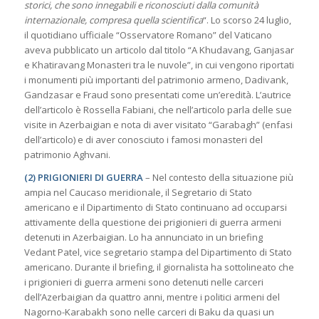
storici, che sono innegabili e riconosciuti dalla comunità
internazionale, compresa quella scientifica
“. Lo scorso 24 luglio,
il quotidiano ufficiale “Osservatore Romano” del Vaticano
aveva pubblicato un articolo dal titolo “A Khudavang, Ganjasar
e Khatiravang Monasteri tra le nuvole”, in cui vengono riportati
i monumenti più importanti del patrimonio armeno, Dadivank,
Gandzasar e Fraud sono presentati come un’eredità. L’autrice
dell’articolo è Rossella Fabiani, che nell’articolo parla delle sue
visite in Azerbaigian e nota di aver visitato “Garabagh” (enfasi
dell’articolo) e di aver conosciuto i famosi monasteri del
patrimonio Aghvani.
(2) PRIGIONIERI DI GUERRA
– Nel contesto della situazione più
ampia nel Caucaso meridionale, il Segretario di Stato
americano e il Dipartimento di Stato continuano ad occuparsi
attivamente della questione dei prigionieri di guerra armeni
detenuti in Azerbaigian. Lo ha annunciato in un briefing
Vedant Patel, vice segretario stampa del Dipartimento di Stato
americano. Durante il briefing, il giornalista ha sottolineato che
i prigionieri di guerra armeni sono detenuti nelle carceri
dell’Azerbaigian da quattro anni, mentre i politici armeni del
Nagorno-Karabakh sono nelle carceri di Baku da quasi un