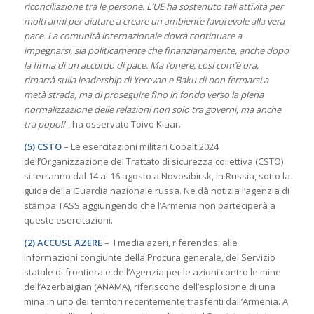
riconciliazione tra le persone. L’UE ha sostenuto tali attività per
molti anni per aiutare a creare un ambiente favorevole alla vera
pace. La comunità internazionale dovrà continuare a
impegnarsi, sia politicamente che finanziariamente, anche dopo
la firma di un accordo di pace. Ma l’onere, così com’è ora,
rimarrà sulla leadership di Yerevan e Baku di non fermarsi a
metà strada, ma di proseguire fino in fondo verso la piena
normalizzazione delle relazioni non solo tra governi, ma anche
tra popoli
“, ha osservato Toivo Klaar.
(5) CSTO
– Le esercitazioni militari Cobalt 2024
dell’Organizzazione del Trattato di sicurezza collettiva (CSTO)
si terranno dal 14 al 16 agosto a Novosibirsk, in Russia, sotto la
guida della Guardia nazionale russa. Ne dà notizia l’agenzia di
stampa TASS aggiungendo che l’Armenia non parteciperà a
queste esercitazioni.
(2) ACCUSE AZERE
– I media azeri, riferendosi alle
informazioni congiunte della Procura generale, del Servizio
statale di frontiera e dell’Agenzia per le azioni contro le mine
dell’Azerbaigian (ANAMA), riferiscono dell’esplosione di una
mina in uno dei territori recentemente trasferiti dall’Armenia. A