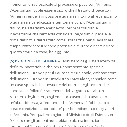
momento l’unico ostacolo al processo di pace con l’Armenia.
L’Azerbaigian vuole essere sicuro che il trattato di pace con
l’Armenia renderà impossibile qualsiasi ritorno al revanscismo
o qualsiasi rivendicazione territoriale contro l’Azerbaigian in
futuro, ha affermato Amirbekov. Per l’Azerbaigian è
inaccettabile che l’Armenia consideri i negoziati di pace e la
firma definitiva del trattato come una tattica per guadagnare
tempo, rafforzare il proprio potenziale militare e ricominciare
questa storia da capo, ha aggiunto.
(5) PRIGIONIERI DI GUERRA
– Il Ministero degli Esteri azero ha
definito inaccettabile che l’ex Rappresentante speciale
dell’Unione Europea per il Caucaso meridionale, Ambasciatore
dell’Unione Europea in Uzbekistan Toivo Klaar, consideri come
un caso speciale la questione del ritorno degli armeni che
sono stati sfollati forzatamente dal Nagorno-Karabakh. Il
Ministero degli Esteri, cogliendo l’occasione, ha avanzato
un’altra richiesta, affermando che l’Armenia è “obbligata a
creare condizioni appropriate” per l’insediamento degli azeri
in Armenia. Per qualche ragione, il Ministero degli Esteri azero
è sicuro che gli armeni non abbiano alcuna intenzione di
tornare nel Nagorno-Karabakh. “
Il fatto che Klaar faccia