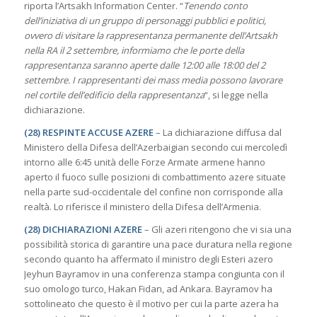
riporta l’Artsakh Information Center. “
Tenendo conto
dell’iniziativa di un gruppo di personaggi pubblici e politici,
ovvero di visitare la rappresentanza permanente dell’Artsakh
nella RA il 2 settembre, informiamo che le porte della
rappresentanza saranno aperte dalle 12:00 alle 18:00 del 2
settembre. I rappresentanti dei mass media possono lavorare
nel cortile dell’edificio della rappresentanza
“, si legge nella
dichiarazione.
(28) RESPINTE ACCUSE AZERE
– La dichiarazione diffusa dal
Ministero della Difesa dell’Azerbaigian secondo cui mercoledì
intorno alle 6:45 unità delle Forze Armate armene hanno
aperto il fuoco sulle posizioni di combattimento azere situate
nella parte sud-occidentale del confine non corrisponde alla
realtà. Lo riferisce il ministero della Difesa dell’Armenia.
(28) DICHIARAZIONI AZERE
– Gli azeri ritengono che vi sia una
possibilità storica di garantire una pace duratura nella regione
secondo quanto ha affermato il ministro degli Esteri azero
Jeyhun Bayramov in una conferenza stampa congiunta con il
suo omologo turco, Hakan Fidan, ad Ankara. Bayramov ha
sottolineato che questo è il motivo per cui la parte azera ha