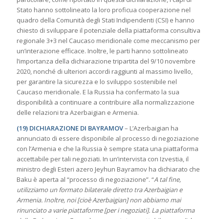
Stato hanno sottolineato la loro proficua cooperazione nel
quadro della Comunità degli Stati Indipendenti (CSI) e hanno
chiesto di sviluppare il potenziale della piattaforma consultiva
regionale 3+3 nel Caucaso meridionale come meccanismo per
un’interazione efficace. Inoltre, le parti hanno sottolineato
l’importanza della dichiarazione tripartita del 9/10 novembre
2020, nonché di ulteriori accordi raggiunti al massimo livello,
per garantire la sicurezza e lo sviluppo sostenibile nel
Caucaso meridionale. E la Russia ha confermato la sua
disponibilità a continuare a contribuire alla normalizzazione
delle relazioni tra Azerbaigian e Armenia.
(19) DICHIARAZIONE DI BAYRAMOV
– L’Azerbaigian ha
annunciato di essere disponibile al processo di negoziazione
con l’Armenia e che la Russia è sempre stata una piattaforma
accettabile per tali negoziati. In un’intervista con Izvestia, il
ministro degli Esteri azero Jeyhun Bayramov ha dichiarato che
Baku è aperta al “processo di negoziazione”. “
A tal fine,
utilizziamo un formato bilaterale diretto tra Azerbaigian e
Armenia. Inoltre, noi [cioè Azerbaigian] non abbiamo mai
rinunciato a varie piattaforme [per i negoziati]. La piattaforma