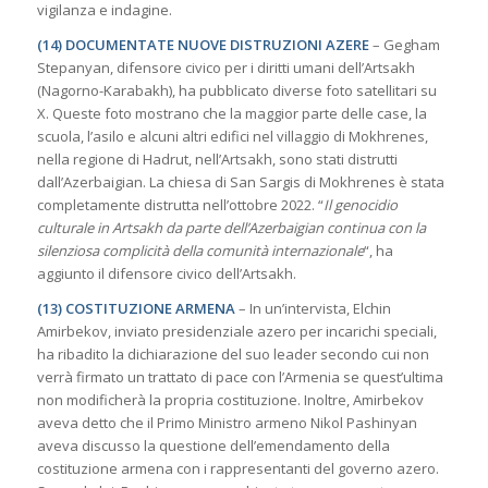
vigilanza e indagine.
(14) DOCUMENTATE NUOVE DISTRUZIONI AZERE
– Gegham
Stepanyan, difensore civico per i diritti umani dell’Artsakh
(Nagorno-Karabakh), ha pubblicato diverse foto satellitari su
X. Queste foto mostrano che la maggior parte delle case, la
scuola, l’asilo e alcuni altri edifici nel villaggio di Mokhrenes,
nella regione di Hadrut, nell’Artsakh, sono stati distrutti
dall’Azerbaigian. La chiesa di San Sargis di Mokhrenes è stata
completamente distrutta nell’ottobre 2022. “
Il genocidio
culturale in Artsakh da parte dell’Azerbaigian continua con la
silenziosa complicità della comunità internazionale
“, ha
aggiunto il difensore civico dell’Artsakh.
(13) COSTITUZIONE ARMENA
– In un’intervista, Elchin
Amirbekov, inviato presidenziale azero per incarichi speciali,
ha ribadito la dichiarazione del suo leader secondo cui non
verrà firmato un trattato di pace con l’Armenia se quest’ultima
non modificherà la propria costituzione. Inoltre, Amirbekov
aveva detto che il Primo Ministro armeno Nikol Pashinyan
aveva discusso la questione dell’emendamento della
costituzione armena con i rappresentanti del governo azero.