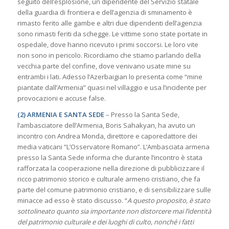
seguito dell’esplosione, un dipendente del Servizio statale
della guardia di frontiera e dell’agenzia di sminamento è
rimasto ferito alle gambe e altri due dipendenti dell’agenzia
sono rimasti feriti da schegge. Le vittime sono state portate in
ospedale, dove hanno ricevuto i primi soccorsi. Le loro vite
non sono in pericolo. Ricordiamo che stiamo parlando della
vecchia parte del confine, dove venivano usate mine su
entrambi i lati. Adesso l’Azerbaigian lo presenta come “mine
piantate dall’Armenia” quasi nel villaggio e usa l’incidente per
provocazioni e accuse false.
(2) ARMENIA E SANTA SEDE
– Presso la Santa Sede,
l’ambasciatore dell’Armenia, Boris Sahakyan, ha avuto un
incontro con Andrea Monda, direttore e caporedattore dei
media vaticani “L’Osservatore Romano”. L’Ambasciata armena
presso la Santa Sede informa che durante l’incontro è stata
rafforzata la cooperazione nella direzione di pubblicizzare il
ricco patrimonio storico e culturale armeno cristiano, che fa
parte del comune patrimonio cristiano, e di sensibilizzare sulle
minacce ad esso è stato discusso. “
A questo proposito, è stato
sottolineato quanto sia importante non distorcere mai l’identità
del patrimonio culturale e dei luoghi di culto, nonché i fatti