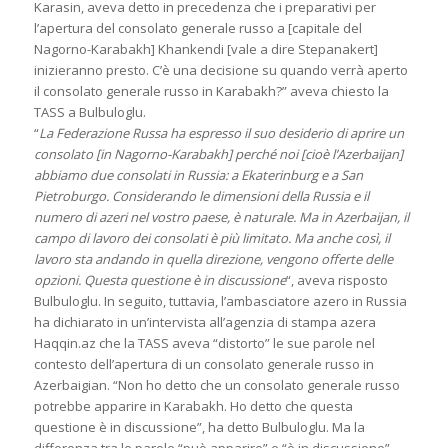
Karasin, aveva detto in precedenza che i preparativi per
l’apertura del consolato generale russo a [capitale del
Nagorno-Karabakh] Khankendi [vale a dire Stepanakert]
inizieranno presto. C’è una decisione su quando verrà aperto
il consolato generale russo in Karabakh?” aveva chiesto la
TASS a Bulbuloglu.
“
La Federazione Russa ha espresso il suo desiderio di aprire un
consolato [in Nagorno-Karabakh] perché noi [cioè l’Azerbaijan]
abbiamo due consolati in Russia: a Ekaterinburg e a San
Pietroburgo. Considerando le dimensioni della Russia e il
numero di azeri nel vostro paese, è naturale. Ma in Azerbaijan, il
campo di lavoro dei consolati è più limitato. Ma anche così, il
lavoro sta andando in quella direzione, vengono offerte delle
opzioni. Questa questione è in discussione
“, aveva risposto
Bulbuloglu. In seguito, tuttavia, l’ambasciatore azero in Russia
ha dichiarato in un’intervista all’agenzia di stampa azera
Haqqin.az che la TASS aveva “distorto” le sue parole nel
contesto dell’apertura di un consolato generale russo in
Azerbaigian. “Non ho detto che un consolato generale russo
potrebbe apparire in Karabakh. Ho detto che questa
questione è in discussione”, ha detto Bulbuloglu. Ma la
differenza tra le parole “può apparire” e “è in discussione”