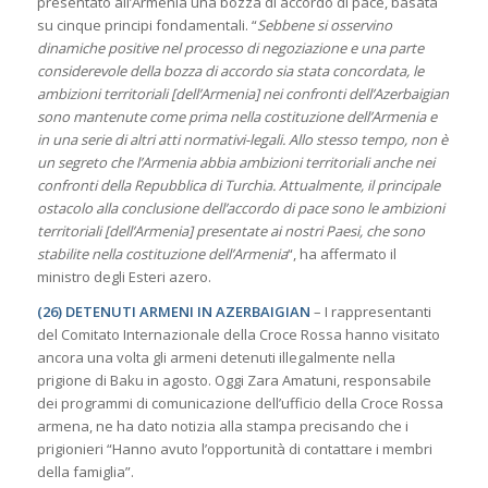
presentato all’Armenia una bozza di accordo di pace, basata
su cinque principi fondamentali. “
Sebbene si osservino
dinamiche positive nel processo di negoziazione e una parte
considerevole della bozza di accordo sia stata concordata, le
ambizioni territoriali [dell’Armenia] nei confronti dell’Azerbaigian
sono mantenute come prima nella costituzione dell’Armenia e
in una serie di altri atti normativi-legali. Allo stesso tempo, non è
un segreto che l’Armenia abbia ambizioni territoriali anche nei
confronti della Repubblica di Turchia. Attualmente, il principale
ostacolo alla conclusione dell’accordo di pace sono le ambizioni
territoriali [dell’Armenia] presentate ai nostri Paesi, che sono
stabilite nella costituzione dell’Armenia
“, ha affermato il
ministro degli Esteri azero.
(26) DETENUTI ARMENI IN AZERBAIGIAN
– I rappresentanti
del Comitato Internazionale della Croce Rossa hanno visitato
ancora una volta gli armeni detenuti illegalmente nella
prigione di Baku in agosto. Oggi Zara Amatuni, responsabile
dei programmi di comunicazione dell’ufficio della Croce Rossa
armena, ne ha dato notizia alla stampa precisando che i
prigionieri “Hanno avuto l’opportunità di contattare i membri
della famiglia”.