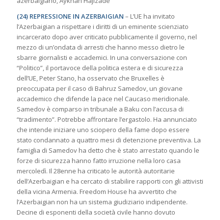
azerbaigiano, Aykhan Hajizade
(24) REPRESSIONE IN AZERBAIGIAN
– L’UE ha invitato
l’Azerbaigian a rispettare i diritti di un eminente scienziato
incarcerato dopo aver criticato pubblicamente il governo, nel
mezzo di un’ondata di arresti che hanno messo dietro le
sbarre giornalisti e accademici. In una conversazione con
“Politico”, il portavoce della politica estera e di sicurezza
dell’UE, Peter Stano, ha osservato che Bruxelles è
preoccupata per il caso di Bahruz Samedov, un giovane
accademico che difende la pace nel Caucaso meridionale.
Samedov è comparso in tribunale a Baku con l’accusa di
“tradimento”. Potrebbe affrontare l’ergastolo. Ha annunciato
che intende iniziare uno sciopero della fame dopo essere
stato condannato a quattro mesi di detenzione preventiva. La
famiglia di Samedov ha detto che è stato arrestato quando le
forze di sicurezza hanno fatto irruzione nella loro casa
mercoledì. Il 28enne ha criticato le autorità autoritarie
dell’Azerbaigian e ha cercato di stabilire rapporti con gli attivisti
della vicina Armenia. Freedom House ha avvertito che
l’Azerbaigian non ha un sistema giudiziario indipendente.
Decine di esponenti della società civile hanno dovuto