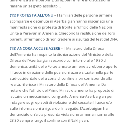
rimane un segreto assoluto…
(19) PROTESTA ALL’ONU
– I familiari delle persone armene
scomparse e detenute in Azerbaigian hanno inscenato una
manifestazione di protesta di fronte all’ufficio delle Nazioni
Unite a Yerevan in Armenia. Chiedono la restituzione dei loro
parenti, affermando di non credere ai risultati del test del DNA.
(18) ANCORA ACCUSE AZERE
– Il Ministero della Difesa
dell’Armenia ha respinto la dichiarazione del Ministero della
Difesa dell’Azerbaigian secondo cui, intorno alle 19:30 di
domenica, unità delle Forze armate armene avrebbero aperto
il fuoco in direzione delle posizioni azere situate nella parte
sud-occidentale della zona di confine, non corrisponde alla
realtà, riferisce il Ministero della Difesa dell’Armenia. Da
notare che l’ufficio del Primo Ministro armeno ha proposto di
istituire un meccanismo congiunto Armenia-Azerbaigian per
indagare sugli episodi di violazione del cessate il fuoco e/o
sulle informazioni a riguardo. In seguito, l’Azerbaigian ha
denunciato un’altra presunta violazione armena intorno alle
23:30 sempre lungo il confine con il Nakhjivan.