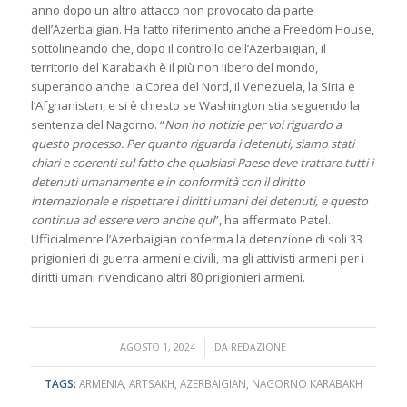
anno dopo un altro attacco non provocato da parte
dell’Azerbaigian. Ha fatto riferimento anche a Freedom House,
sottolineando che, dopo il controllo dell’Azerbaigian, il
territorio del Karabakh è il più non libero del mondo,
superando anche la Corea del Nord, il Venezuela, la Siria e
l’Afghanistan, e si è chiesto se Washington stia seguendo la
sentenza del Nagorno. “
Non ho notizie per voi riguardo a
questo processo. Per quanto riguarda i detenuti, siamo stati
chiari e coerenti sul fatto che qualsiasi Paese deve trattare tutti i
detenuti umanamente e in conformità con il diritto
internazionale e rispettare i diritti umani dei detenuti, e questo
continua ad essere vero anche qui
”, ha affermato Patel.
Ufficialmente l’Azerbaigian conferma la detenzione di soli 33
prigionieri di guerra armeni e civili, ma gli attivisti armeni per i
diritti umani rivendicano altri 80 prigionieri armeni.
/
AGOSTO 1, 2024
DA
REDAZIONE
TAGS:
ARMENIA
,
ARTSAKH
,
AZERBAIGIAN
,
NAGORNO KARABAKH