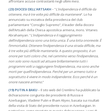
affrontare accuse contrastanti negli ultimi mesi.
(23) DIOCESI DELL’ARTSAKH
– “
L’indipendenza è difficile da
ottenere, ma è tre volte più difficile da mantenere
“. Lo ha
annunciato su iniziativa della presidenza del club
parlamentare “Consiglio Supremo”, il leader della diocesi
dell’Artsakh della Chiesa apostolica armena, mons. Vrtanes
Abrahamyan. “
L’indipendenza e il raggiungimento
dell’indipendenza sono una lotta unica. È una lotta onorevole. È
l’immortalità. Ottenere l’indipendenza è una strada difficile, ma
è tre volte più difficile mantenerla. A questo proposito, è un
onore per tutti coloro che, nel cammino verso l’indipendenza,
non solo sono riusciti ad attuare brillantemente tutti i
programmi volti a raggiungere l’indipendenza, ma sono anche
morti per quell’indipendenza. Perché per un armeno tutto e
soprattutto è vivere in modo indipendente. Ecco perché è un
onore nascere armeno.
“
(19) PUTIN A BAKU
– Il sito web del Cremlino ha pubblicato la
dichiarazione congiunta dei presidenti di Russia e
Azerbaigian, Vladimir Putin e Ilham Aliyev, basata sui risultati
della visita di Stato del presidente russo in Azerbaigian. In
particolare, come riportato in questa dichiarazione, i capi di