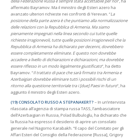
della Federazione Russa è sempre stata accettabile per noi
“, ha
affermato Bayramov. Ma il ministro degli Esteri azero ha
avanzato ulteriori richieste nei confronti di Yerevan. “
La
posizione della parte azera è che puntiamo alla normalizzazione
delle relazioni con la Repubblica di Armenia. Ma siamo
pienamente impegnati nella linea secondo cui tutte quelle
richieste irragionevoli, tutte quelle posizioni irragionevoli che la
Repubblica di Armenia ha dichiarato per decenni, dovrebbero
essere completamente eliminate. E questo non dovrebbe
accadere a livello di dichiarazioni e dichiarazioni, ma dovrebbe
essere riflesso in un modo legalmente giustificato
“, ha detto
Bayramov. “
Il trattato di pace che sarà firmato tra Armenia e
Azerbaigian dovrebbe eliminare tutti i possibili rischi di un
ritorno alla questione territoriale tra i [due] Paesi in futuro
“, ha
aggiunto il ministro degli Esteri azero.
(19) CONSOLATO RUSSO A STEPANAKERT?
– In un’intervista
rilasciata all’agenzia di stampa russa TASS, l’ambasciatore
dell’Azerbaigian in Russia, Polad Bulbuloglu, ha dichiarato che
la Russia ha espresso il desiderio di aprire un consolato
generale nel Nagorno Karabakh. “Il capo del Comitato per gli
Affari Esteri del Consiglio della Federazione [Russa], Grigory