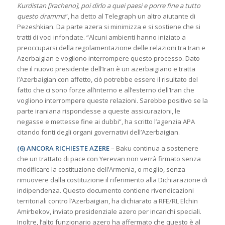
Kurdistan [iracheno], poi dirlo a quei paesi e porre fine a tutto
questo dramma
“, ha detto al Telegraph un altro aiutante di
Pezeshkian. Da parte azera si minimizza e si sostiene che si
tratti di voci infondate. “Alcuni ambienti hanno iniziato a
preoccuparsi della regolamentazione delle relazioni tra Iran e
Azerbaigian e vogliono interrompere questo processo. Dato
che il nuovo presidente dell’Iran è un azerbaigiano e tratta
l’Azerbaigian con affetto, ciò potrebbe essere il risultato del
fatto che ci sono forze all’interno e all’esterno dell’Iran che
vogliono interrompere queste relazioni. Sarebbe positivo se la
parte iraniana rispondesse a queste assicurazioni, le
negasse e mettesse fine ai dubbi”, ha scritto l’agenzia APA
citando fonti degli organi governativi dell’Azerbaigian.
(6) ANCORA RICHIESTE AZERE
– Baku continua a sostenere
che un trattato di pace con Yerevan non verrà firmato senza
modificare la costituzione dell’Armenia, o meglio, senza
rimuovere dalla costituzione il riferimento alla Dichiarazione di
indipendenza. Questo documento contiene rivendicazioni
territoriali contro l’Azerbaigian, ha dichiarato a RFE/RL Elchin
Amirbekov, inviato presidenziale azero per incarichi speciali.
Inoltre, l’alto funzionario azero ha affermato che questo è al