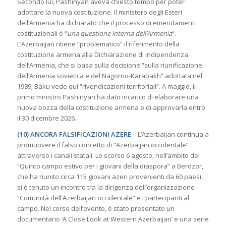
Secondo lui, Pashinyan aveva chiesto tempo per poter
adottare la nuova costituzione. Il ministero degli Esteri
dell’Armenia ha dichiarato che il processo di emendamenti
costituzionali è “
una questione interna dell’Armenia
“.
L’Azerbaijan ritiene “problematico” il riferimento della
costituzione armena alla Dichiarazione di indipendenza
dell’Armenia, che si basa sulla decisione “sulla riunificazione
dell’Armenia sovietica e del Nagorno-Karabakh” adottata nel
1989; Baku vede qui “rivendicazioni territoriali”. A maggio, il
primo ministro Pashinyan ha dato incarico di elaborare una
nuova bozza della costituzione armena e di approvarla entro
il 30 dicembre 2026.
(10) ANCORA FALSIFICAZIONI AZERE
– L’Azerbaijan continua a
promuovere il falso concetto di “Azerbaijan occidentale”
attraverso i canali statali. Lo scorso 6 agosto, nell’ambito del
“Quinto campo estivo per i giovani della diaspora” a Berdzor,
che ha riunito circa 115 giovani azeri provenienti da 60 paesi,
si è tenuto un incontro tra la dirigenza dell’organizzazione
“Comunità dell’Azerbaijan occidentale” e i partecipanti al
campo. Nel corso dell’evento, è stato presentato un
documentario ‘A Close Look at Western Azerbaijan’ e una serie