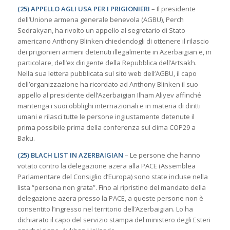
(25) APPELLO AGLI USA
PER I PRIGIONIERI
– Il presidente
dell’Unione armena generale benevola (AGBU), Perch
Sedrakyan, ha rivolto un appello al segretario di Stato
americano Anthony Blinken chiedendogli di ottenere il rilascio
dei prigionieri armeni detenuti illegalmente in Azerbaigian e, in
particolare, dell’ex dirigente della Repubblica dell’Artsakh.
Nella sua lettera pubblicata sul sito web dell’AGBU, il capo
dell’organizzazione ha ricordato ad Anthony Blinken il suo
appello al presidente dell’Azerbaigian Ilham Aliyev affinché
mantenga i suoi obblighi internazionali e in materia di diritti
umani e rilasci tutte le persone ingiustamente detenute il
prima possibile prima della conferenza sul clima COP29 a
Baku.
(25) BLACH LIST IN AZERBAIGIAN
– Le persone che hanno
votato contro la delegazione azera alla PACE (Assemblea
Parlamentare del Consiglio d’Europa) sono state incluse nella
lista “persona non grata”. Fino al ripristino del mandato della
delegazione azera presso la PACE, a queste persone non è
consentito l’ingresso nel territorio dell’Azerbaigian. Lo ha
dichiarato il capo del servizio stampa del ministero degli Esteri