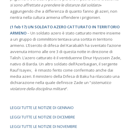
si sono affrettate a prendere le distanze dal soldato
»
aggiungendo che a differenza di quanto fanno gli azeri, non
rientra nella cultura armena offendere i prigionieri.
(1 feb 17) UN SOLDATO AZERO CATTURATO IN TERRITORIO
ARMENO
– Un soldato azero è stato catturato mentre insieme
a un gruppo di commilitoni tentava una sortita in territorio
armeno. L’Esercito di difesa del Karabakh ha sventato l’azione
avvenuta intorno alle ore 3 di questa notte in direzione di
Talish. L’azero catturato è il ventiduenne Elnur Hyussein Zade,
nativo di Barda. Un altro soldato dell’Azerbaigian, il sergente
Rauf Isayev, è rimasto ferito come confermato anche dai
media azeri. Il ministero della Difesa di Baku ha rilasciato una
dichiarazione nella quale definisce Zade un “
sistematico
violatore della disciplina militare
“.
LEGGI TUTTE LE NOTIZIE DI GENNAIO
LEGGI TUTTE LE NOTIZIE DI DICEMBRE
LEGGI TUTTE LE NOTIZIE DI NOVEMBRE