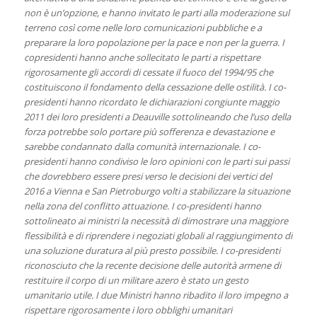
non è un’opzione, e hanno invitato le parti alla moderazione sul
terreno così come nelle loro comunicazioni pubbliche e a
preparare la loro popolazione per la pace e non per la guerra. I
copresidenti hanno anche sollecitato le parti a rispettare
rigorosamente gli accordi di cessate il fuoco del 1994/95 che
costituiscono il fondamento della cessazione delle ostilità. I co-
presidenti hanno ricordato le dichiarazioni congiunte maggio
2011 dei loro presidenti a Deauville sottolineando che l’uso della
forza potrebbe solo portare più sofferenza e devastazione e
sarebbe condannato dalla comunità internazionale. I co-
presidenti hanno condiviso le loro opinioni con le parti sui passi
che dovrebbero essere presi verso le decisioni dei vertici del
2016 a Vienna e San Pietroburgo volti a stabilizzare la situazione
nella zona del conflitto attuazione. I co-presidenti hanno
sottolineato ai ministri la necessità di dimostrare una maggiore
flessibilità e di riprendere i negoziati globali al raggiungimento di
una soluzione duratura al più presto possibile. I co-presidenti
riconosciuto che la recente decisione delle autorità armene di
restituire il corpo di un militare azero è stato un gesto
umanitario utile. I due Ministri hanno ribadito il loro impegno a
rispettare rigorosamente i loro obblighi umanitari