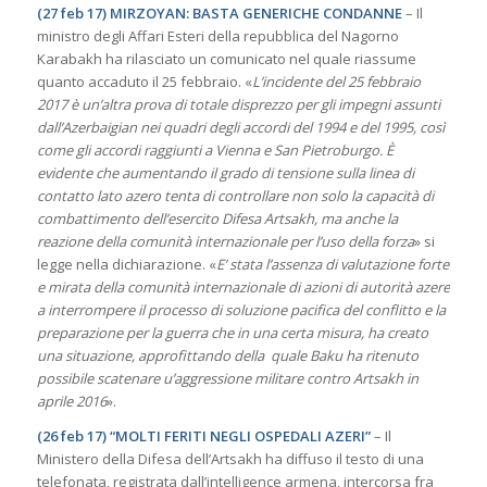
(27 feb 17) MIRZOYAN: BASTA GENERICHE CONDANNE
– Il
ministro degli Affari Esteri della repubblica del Nagorno
Karabakh ha rilasciato un comunicato nel quale riassume
quanto accaduto il 25 febbraio. «
L’incidente del 25 febbraio
2017 è un’altra prova di totale disprezzo per gli impegni assunti
dall’Azerbaigian nei quadri degli accordi del 1994 e del 1995, così
come gli accordi raggiunti a Vienna e San Pietroburgo. È
evidente che aumentando il grado di tensione sulla linea di
contatto lato azero tenta di controllare non solo la capacità di
combattimento dell’esercito Difesa Artsakh, ma anche la
reazione della comunità internazionale per l’uso della forza
» si
legge nella dichiarazione. «
E’ stata l’assenza di valutazione forte
e mirata della comunità internazionale di azioni di autorità azere
a interrompere il processo di soluzione pacifica del conflitto e la
preparazione per la guerra che in una certa misura, ha creato
una situazione, approfittando della quale Baku ha ritenuto
possibile scatenare u’aggressione militare contro Artsakh in
aprile 2016
».
(26 feb 17) “MOLTI FERITI NEGLI OSPEDALI AZERI”
– Il
Ministero della Difesa dell’Artsakh ha diffuso il testo di una
telefonata, registrata dall’intelligence armena, intercorsa fra