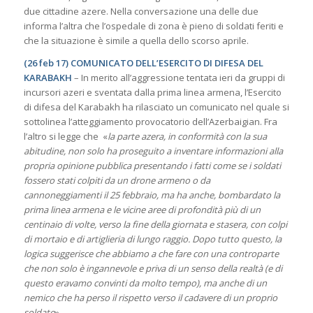
due cittadine azere. Nella conversazione una delle due
informa l’altra che l’ospedale di zona è pieno di soldati feriti e
che la situazione è simile a quella dello scorso aprile.
(26 feb 17) COMUNICATO DELL’ESERCITO DI DIFESA DEL
KARABAKH
– In merito all’aggressione tentata ieri da gruppi di
incursori azeri e sventata dalla prima linea armena, l’Esercito
di difesa del Karabakh ha rilasciato un comunicato nel quale si
sottolinea l’atteggiamento provocatorio dell’Azerbaigian. Fra
l’altro si legge che «
la parte azera, in conformità con la sua
abitudine, non solo ha proseguito a inventare informazioni alla
propria opinione pubblica presentando i fatti come se i soldati
fossero stati colpiti da un drone armeno o da
cannoneggiamenti il 25 febbraio, ma ha anche, bombardato la
prima linea armena e le vicine aree di profondità più di un
centinaio di volte, verso la fine della giornata e stasera, con colpi
di mortaio e di artiglieria di lungo raggio. Dopo tutto questo, la
logica suggerisce che abbiamo a che fare con una controparte
che non solo è ingannevole e priva di un senso della realtà (e di
questo eravamo convinti da molto tempo), ma anche di un
nemico che ha perso il rispetto verso il cadavere di un proprio
soldato
».