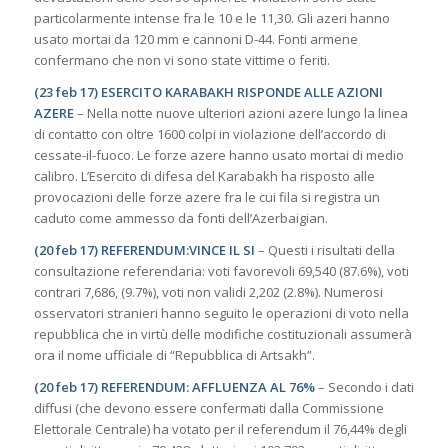
particolarmente intense fra le 10 e le 11,30. Gli azeri hanno
usato mortai da 120 mm e cannoni D-44. Fonti armene
confermano che non vi sono state vittime o feriti.
(23 feb 17) ESERCITO KARABAKH RISPONDE ALLE AZIONI
AZERE
– Nella notte nuove ulteriori azioni azere lungo la linea
di contatto con oltre 1600 colpi in violazione dell’accordo di
cessate-il-fuoco. Le forze azere hanno usato mortai di medio
calibro. L’Esercito di difesa del Karabakh ha risposto alle
provocazioni delle forze azere fra le cui fila si registra un
caduto come ammesso da fonti dell’Azerbaigian.
(20 feb 17) REFERENDUM:VINCE IL SI
– Questi i risultati della
consultazione referendaria: voti favorevoli 69,540 (87.6%), voti
contrari 7,686, (9.7%), voti non validi 2,202 (2.8%). Numerosi
osservatori stranieri hanno seguito le operazioni di voto nella
repubblica che in virtù delle modifiche costituzionali assumerà
ora il nome ufficiale di “Repubblica di Artsakh”.
(20 feb 17) REFERENDUM: AFFLUENZA AL 76%
–
Secondo i dati
diffusi (che devono essere confermati dalla Commissione
Elettorale Centrale) ha votato per il referendum il 76,44% degli