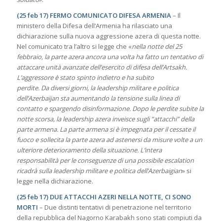
(25 feb 17) FERMO COMUNICATO DIFESA ARMENIA
– Il
ministero della Difesa dell’Armenia ha rilasciato una
dichiarazione sulla nuova aggressione azera di questa notte.
Nel comunicato tra l’altro si legge che «
nella notte del 25
febbraio, la parte azera ancora una volta ha fatto un tentativo di
attaccare unità avanzate dell’esercito di difesa dell’Artsakh.
L’aggressore è stato spinto indietro e ha subito
perdite. Da diversi giorni, la leadership militare e politica
dell’Azerbaijan sta aumentando la tensione sulla linea di
contatto e spargendo disinformazione. Dopo le perdite subite la
notte scorsa, la leadership azera inveisce sugli “attacchi” della
parte armena. La parte armena si è impegnata per il cessate il
fuoco e sollecita la parte azera ad astenersi da misure volte a un
ulteriore deterioramento della situazione. L’intera
responsabilità per le conseguenze di una possibile escalation
ricadrà sulla leadership militare e politica dell’Azerbaigian
» si
legge nella dichiarazione.
(25 feb 17) DUE ATTACCHI AZERI NELLA NOTTE, CI SONO
MORTI
– Due distinti tentativi di penetrazione nel territorio
della repubblica del Nagorno Karabakh sono stati compiuti da