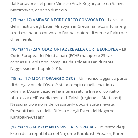
dal Portavoce del primo Ministro Artak Beglaryan e da Samvel
Martirosyan, esperto di media.
(17 mar 17) AMBASCIATORE GRECO CONVOCATO
– La visita
del ministro degli Esteri Mirzoyan in Grecia ha fatto infuriare gli
azeri che hanno convocato l’ambasciatore di Atene a Baku per
chiarimenti.
(16 mar 17) 23 VIOLAZIONI AZERE ALLA CORTE EUROPEA
– La
Corte Europea dei Diritti Umani (ECHR) ha aperto 23 casi
connessi a violazioni compiute da soldati azeri durante
l’aggressione di aprile 2016.
(15mar 17) MONITORAGGIO OSCE
– Un monitoraggio da parte
di delegazioni dell’Osce è stato compiuto nella mattinata
odierna. L’osservazione ha interessato la linea di contatto
all’altezza dell’insediamento di Talish (regione di Martakert).
Nessuna violazione del cessate-il-fuoco è stata rilevata.
Presenti i ministri della Difesa e degli Esteri del Nagorno
Karabakh-Artsakh.
(13 mar 17) MIRZOYAN IN VISITA IN GRECIA
– Il ministro degli
Esteri della repubblica del Nagorno Karabakh-Artsakh, Karen