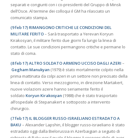
separati e congiunti con i co-presidenti del Gruppo di Minsk
dell’Osce. Al termine dei colloqui il GM ha rilasciato un
comunicato stampa.
(9 feb 17) RIMANGONO CRITICHE LE CONDIZIONI DEL
MILITARE FERITO
– Sarà trasportato a Yerevan Koryun
Kirakosyan, il militare ferito due giorni fa lungo la linea di
contatto. Le sue condizioni permangono critiche e permane lo
stato di coma.
(8 feb 17) ALTRO SOLDATO ARMENO UCCISO DAGLI AZERI
–
Gegham Manukyan
(1979) è stato mortalmente colpito nella
prima mattinata da colpi azeri in un settore non precisato della
linea di contatto. Verso mezzogiorno, in direzione Martakert,
nuove violazioni azere hanno seriamente ferito il
soldato
Koryun Kirakosyan
(1988) che è stato trasportato
all’ospedale di Stepanakert e sottoposto a intervento
chirurgico.
(7 feb 17) IL BLOGGER RUSSO-ISRAELIANO ESTRADATO A
BAKU
– Alexander Lapshin, il blogger russo-israeliano è stato
estradato oggi dalla Bielorussia in Azerbaigian a seguito di
richiesta di Baku per il quale il blogger è responsabile di aver