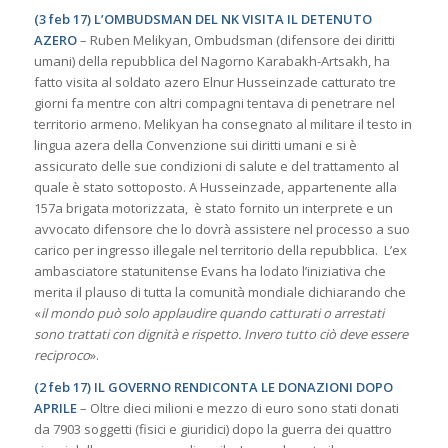
(3 feb 17) L’OMBUDSMAN DEL NK VISITA IL DETENUTO
AZERO
– Ruben Melikyan, Ombudsman (difensore dei diritti
umani) della repubblica del Nagorno Karabakh-Artsakh, ha
fatto visita al soldato azero Elnur Husseinzade catturato tre
giorni fa mentre con altri compagni tentava di penetrare nel
territorio armeno. Melikyan ha consegnato al militare il testo in
lingua azera della Convenzione sui diritti umani e si è
assicurato delle sue condizioni di salute e del trattamento al
quale è stato sottoposto. A Husseinzade, appartenente alla
157a brigata motorizzata, è stato fornito un interprete e un
avvocato difensore che lo dovrà assistere nel processo a suo
carico per ingresso illegale nel territorio della repubblica. L’ex
ambasciatore statunitense Evans ha lodato l’iniziativa che
merita il plauso di tutta la comunità mondiale dichiarando che
«
il mondo può solo applaudire quando catturati o arrestati
sono trattati con dignità e rispetto. Invero tutto ciò deve essere
reciproco
».
(2 feb 17) IL GOVERNO RENDICONTA LE DONAZIONI DOPO
APRILE
– Oltre dieci milioni e mezzo di euro sono stati donati
da 7903 soggetti (fisici e giuridici) dopo la guerra dei quattro