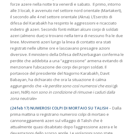
forze azere nella notte tra venerdì e sabato. Il primo, intorno
alle 3 locali, è avvenuto nel settore nord orientale (Martakert),
il secondo alle 4 nel settore orientale (Akna). L’Esercito di
difesa del Karabakh ha respinto le aggressioni e ricacciato
indietro gli azeri. Secondo fonti militari alcuni corpi di soldati
azeri (almeno due) si trovano nella terra di nessuno fra le due
linee. Movimenti azeri lungo la linea di contatto era stati
registrati nelle ultime ore e lasciavano presagire azioni
diversive. Il ministero della Difesa dell’Azerbaigian conferma le
perdite che addebita a una “aggressione” armena evitando di
menzionare l’ubicazione dei corpi dei propri soldati. Il
portavoce del presidente del Nagorno Karabakh, Davit
Babayan, ha dichiarato che ora la situazione è calma
aggiungendo che «
le perdite sono così numerosi che essi
(gli
azeri, NdR)
non sono in condizione di rimuove i caduti dalla
zona neutrale»
(24 feb 17) NUMEROSI COLPI DI MORTAIO SU TALISH
– Dalla
prima mattina si registrano numerosi colpi di mortaio e
cannoneggiamenti azeri sul villaggio di Talish che è
attualmente quasi disabitato dopo l’aggressione azera e le
devastazioni dello scorso aprile. Le violazioni sono state