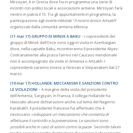
Mirzoyan, è in Grecia dove ha in programma una serie di
incontri con politici locali e associazioni armene. Mirzoyan farà
rientro in patria il 15. Tra gli appuntamenti in programma, la
partecipazione agli eventi intitolati “
Il nostro eroico Artsakh
”
organizzati dalla comunità armena ellenica.
(11 mar 17) GRUPPO DI MINSK A BAKU
– I copresidenti del
gruppo di Minsk dell’Osce sono oggi in visita in Azerbaigian
dove, nella capiatle Baku, incontreranno il presidente Aliyev.
Contrariamente alla prassi l’arrivo nel Caucaso meridionale
non è accompagnato da visite in Armenia o Artsakh. I
copresidenti saranno invece a Yerevan e Stepanakert dal 27
marzo.
(10 mar 17) HOLLANDE: MECCANISMI E SANZIONI CONTRO
LE VIOLAZIONI
– A margine della visita del presidente
dell’Armenia, Sargsyan, in Francia, il collega Hollande ha
rilasciato alcune dichiarazioni anche sul tema del Nagorno
Karabakh. Il presidente francese ha affermato che è
necessario «
sviluppare un meccanismo che consenta di
effettuare il controllo e la prevenzione. Le sanzioni sono
possibili anche in caso di azioni contro la pace
». Secondo taluni
media azeri il soggetto destinatario di sanzioni è chiaramente