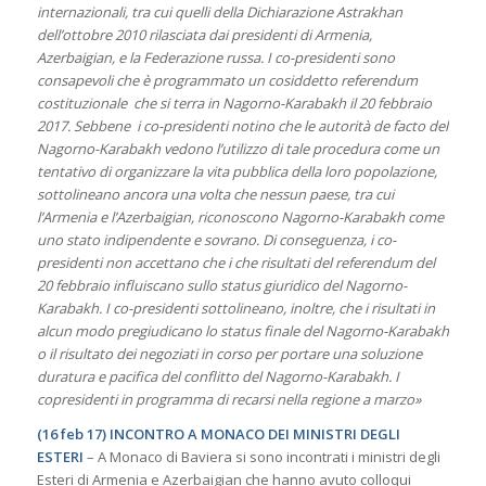
internazionali, tra cui quelli della Dichiarazione Astrakhan
dell’ottobre 2010 rilasciata dai presidenti di Armenia,
Azerbaigian, e la Federazione russa. I co-presidenti sono
consapevoli che è programmato un cosiddetto referendum
costituzionale che si terra in Nagorno-Karabakh il 20 febbraio
2017. Sebbene i co-presidenti notino che le autorità de facto del
Nagorno-Karabakh vedono l’utilizzo di tale procedura come un
tentativo di organizzare la vita pubblica della loro popolazione,
sottolineano ancora una volta che nessun paese, tra cui
l’Armenia e l’Azerbaigian, riconoscono Nagorno-Karabakh come
uno stato indipendente e sovrano. Di conseguenza, i co-
presidenti non accettano che i che risultati del referendum del
20 febbraio influiscano sullo status giuridico del Nagorno-
Karabakh. I co-presidenti sottolineano, inoltre, che i risultati in
alcun modo pregiudicano lo status finale del Nagorno-Karabakh
o il risultato dei negoziati in corso per portare una soluzione
duratura e pacifica del conflitto del Nagorno-Karabakh. I
copresidenti in programma di recarsi nella regione a marzo»
(16 feb 17) INCONTRO A MONACO DEI MINISTRI DEGLI
ESTERI
– A Monaco di Baviera si sono incontrati i ministri degli
Esteri di Armenia e Azerbaigian che hanno avuto colloqui