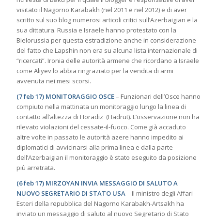
visitato il Nagorno Karabakh (nel 2011 e nel 2012) e di aver
scritto sul suo blog numerosi articoli critici sull’Azerbaigian e la
sua dittatura. Russia e Israele hanno protestato con la
Bielorussia per questa estradizione anche in considerazione
del fatto che Lapshin non era su alcuna lista internazionale di
“ricercati”. Ironia delle autorità armene che ricordano a Israele
come Aliyev lo abbia ringraziato per la vendita di armi
avvenuta nei mesi scorsi.
(7 feb 17) MONITORAGGIO OSCE
– Funzionari dell’Osce hanno
compiuto nella mattinata un monitoraggio lungo la linea di
contatto all’altezza di Horadiz (Hadrut). L’osservazione non ha
rilevato violazioni del cessate-il-fuoco. Come già accaduto
altre volte in passato le autorità azere hanno impedito ai
diplomatici di avvicinarsi alla prima linea e dalla parte
dell’Azerbaigian il monitoraggio è stato eseguito da posizione
più arretrata.
(6 feb 17) MIRZOYAN INVIA MESSAGGIO DI SALUTO A
NUOVO SEGRETARIO DI STATO USA
– Il ministro degli Affari
Esteri della repubblica del Nagorno Karabakh-Artsakh ha
inviato un messaggio di saluto al nuovo Segretario di Stato