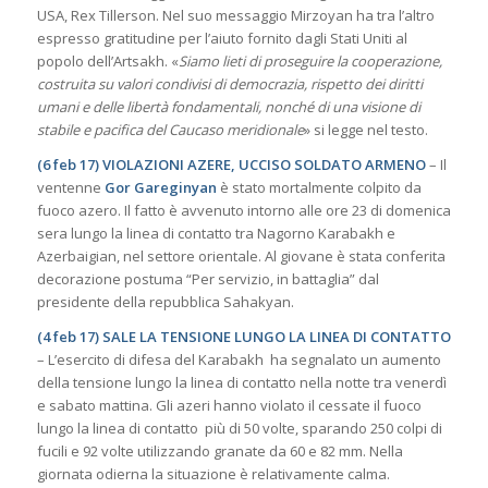
USA, Rex Tillerson. Nel suo messaggio Mirzoyan ha tra l’altro
espresso gratitudine per l’aiuto fornito dagli Stati Uniti al
popolo dell’Artsakh. «
Siamo lieti di proseguire la cooperazione,
costruita su valori condivisi di democrazia, rispetto dei diritti
umani e delle libertà fondamentali, nonché di una visione di
stabile e pacifica del Caucaso meridionale
» si legge nel testo.
(6 feb 17) VIOLAZIONI AZERE, UCCISO SOLDATO ARMENO
– Il
ventenne
Gor Gareginyan
è stato mortalmente colpito da
fuoco azero. Il fatto è avvenuto intorno alle ore 23 di domenica
sera lungo la linea di contatto tra Nagorno Karabakh e
Azerbaigian, nel settore orientale. Al giovane è stata conferita
decorazione postuma “Per servizio, in battaglia” dal
presidente della repubblica Sahakyan.
(4 feb 17) SALE LA TENSIONE LUNGO LA LINEA DI CONTATTO
– L’esercito di difesa del Karabakh ha segnalato un aumento
della tensione lungo la linea di contatto nella notte tra venerdì
e sabato mattina. Gli azeri hanno violato il cessate il fuoco
lungo la linea di contatto più di 50 volte, sparando 250 colpi di
fucili e 92 volte utilizzando granate da 60 e 82 mm. Nella
giornata odierna la situazione è relativamente calma.