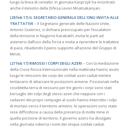
lungo la linea di contatto. In giornata Kasprzyk ha incontrato
anche il ministro della Difesa Levon Mnatsakanyan.
(28 feb 17) IL SEGRETARIO GENERALE DELL’ONU INVITA ALLE
TRATTATIVE
– Il Segretario generale delle Nazioni Unite,
Antonio Guterrez, si dichiara preoccupato per l’escalation
della tensione in Nagorno Karabakh, invita le parti ad
astenersi dall’uso della forza e invita a riprendere le trattative
di pace, ribadendo il pieno supporto all’azione del Gruppo di
Minsk.
(27 feb 17) RIMOSSI I CORPI DEGLI AZERI
– Con la mediazione
della Croce Rossa Internazionale nella mattinata hanno avuto
luogo le rimozioni dei corpi dei soldati azeri caduti mentre
tentavano di attaccare le postazioni armene. Posizionati nella
cosiddetta terra di nessuno per tre giorni i corpi sono stati
bersaglio dei colpi degli stessi azeri che neppure con i
cadaveri dei propri compagni al suolo hanno interrotto i colpi
di mortaio verso il territorio armeno. le operazioni sono state
rese difficoltose a causa della presenza di molte mine in
quella porzione di territorio. Il governo azero ha divulgato
nella giornata odierna i nomi dei cinque soldati caduti.