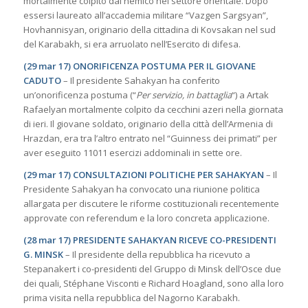
mortalmente colpito dal nemico nel settore orientale. Dopo
essersi laureato all’accademia militare “Vazgen Sargsyan”,
Hovhannisyan, originario della cittadina di Kovsakan nel sud
del Karabakh, si era arruolato nell’Esercito di difesa.
(29 mar 17) ONORIFICENZA POSTUMA PER IL GIOVANE
CADUTO
– Il presidente Sahakyan ha conferito
un’onorificenza postuma (“
Per servizio, in battaglia
“) a Artak
Rafaelyan mortalmente colpito da cecchini azeri nella giornata
di ieri. Il giovane soldato, originario della città dell’Armenia di
Hrazdan, era tra l’altro entrato nel “Guinness dei primati” per
aver eseguito 11011 esercizi addominali in sette ore.
(29 mar 17) CONSULTAZIONI POLITICHE PER SAHAKYAN
– Il
Presidente Sahakyan ha convocato una riunione politica
allargata per discutere le riforme costituzionali recentemente
approvate con referendum e la loro concreta applicazione.
(28 mar 17) PRESIDENTE SAHAKYAN RICEVE CO-PRESIDENTI
G. MINSK
– Il presidente della repubblica ha ricevuto a
Stepanakert i co-presidenti del Gruppo di Minsk dell’Osce due
dei quali, Stéphane Visconti e Richard Hoagland, sono alla loro
prima visita nella repubblica del Nagorno Karabakh.