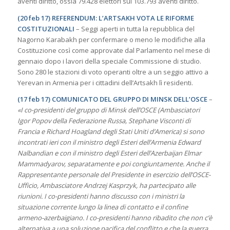
aventi diritto, ossia 79.428 elettori sui 103.793 aventi diritto.
(20 feb 17) REFERENDUM: L’ARTSAKH VOTA LE RIFORME
COSTITUZIONALI
– Seggi aperti in tutta la repubblica del
Nagorno Karabakh per confermare o meno le modifiche alla
Costituzione così come approvate dal Parlamento nel mese di
gennaio dopo i lavori della speciale Commissione di studio.
Sono 280 le stazioni di voto operanti oltre a un seggio attivo a
Yerevan in Armenia per i cittadini dell’Artsakh lì residenti.
(17 feb 17) COMUNICATO DEL GRUPPO DI MINSK DELL’OSCE
–
«I co-presidenti del gruppo di Minsk dell’OSCE (Ambasciatori
Igor Popov della Federazione Russa, Stephane Visconti di
Francia e Richard Hoagland degli Stati Uniti d’America) si sono
incontrati ieri con il ministro degli Esteri dell’Armenia Edward
Nalbandian e con il ministro degli Esteri dell’Azerbaijan Elmar
Mammadyarov, separatamente e poi congiuntamente. Anche il
Rappresentante personale del Presidente in esercizio dell’OSCE-
Ufficio, Ambasciatore Andrzej Kasprzyk, ha partecipato alle
riunioni. I co-presidenti hanno discusso con i ministri la
situazione corrente lungo la linea di contatto e il confine
armeno-azerbaigiano. I co-presidenti hanno ribadito che non c’è
alternativa a una soluzione pacifica del conflitto e che la guerra