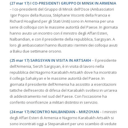
(27 mar 17) I CO-PRESIDENTI GRUPPO DI MINSK IN ARMENIA
– I co-presidenti del Gruppo di Minsk dell’Osce (Ambasciatori
Igor Popov della Russia, Stéphane Visconti della Francia e
Richard Hoagland per gli Stati Uniti) sono in Armenia per una
serie di colloqui con le massime autorità del Paese. In giornata
hanno avuto un incontro con il ministro degli Affari Esteri,
Nalbandian, e con il presidente della repubblica, Sargsyan. A
loro gli ambasciatori hanno illustrato i termini dei colloqui avuti
a Baku due settimane orsono.
(25 mar 17) SARGSYAN IN VISITA IN ARTSAKH
– Il presidente
dell’Armenia, Serzh Sargsyan, è in visita di lavoro nella
repubblica del Nagorno Karabakh-Artsakh dove ha incontrato
il collega Sahakyan e le massime autorità del Paese. In
giornata il presidente dell’Armenia ha assistito a esercitazioni
tattiche dell’esercito di difesa del Karabakh svoltesi in un’area
di addestramento nel sud del Paese. Con l’occasione ha
conferito onorificenze a militari distintisi in servizio.
(24 mar 17) INCONTRO NALBANDIAN – MIRZOYAN
– I ministri
degli Affari Esteri di Armenia e Nagorno Karabakh-Artsakh si
sono incontrati oggi a Stepanakert per uno scambio di vedute