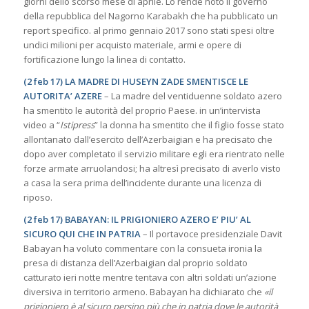
giorni dello scorso mese di aprile. Lo rende noto il governo
della repubblica del Nagorno Karabakh che ha pubblicato un
report specifico. al primo gennaio 2017 sono stati spesi oltre
undici milioni per acquisto materiale, armi e opere di
fortificazione lungo la linea di contatto.
(2 feb 17) LA MADRE DI HUSEYN ZADE SMENTISCE LE
AUTORITA’ AZERE
– La madre del ventiduenne soldato azero
ha smentito le autorità del proprio Paese. in un’intervista
video a “
Istipress
” la donna ha smentito che il figlio fosse stato
allontanato dall’esercito dell’Azerbaigian e ha precisato che
dopo aver completato il servizio militare egli era rientrato nelle
forze armate arruolandosi; ha altresì precisato di averlo visto
a casa la sera prima dell’incidente durante una licenza di
riposo.
(2 feb 17) BABAYAN: IL PRIGIONIERO AZERO E’ PIU’ AL
SICURO QUI CHE IN PATRIA
– Il portavoce presidenziale Davit
Babayan ha voluto commentare con la consueta ironia la
presa di distanza dell’Azerbaigian dal proprio soldato
catturato ieri notte mentre tentava con altri soldati un’azione
diversiva in territorio armeno. Babayan ha dichiarato che
«
il
prigioniero è al sicuro persino più che in patria dove le autorità