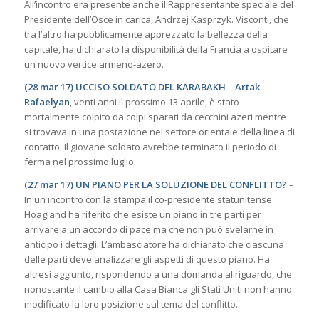
All’incontro era presente anche il Rappresentante speciale del
Presidente dell’Osce in carica, Andrzej Kasprzyk. Visconti, che
tra l’altro ha pubblicamente apprezzato la bellezza della
capitale, ha dichiarato la disponibilità della Francia a ospitare
un nuovo vertice armeno-azero.
(28 mar 17) UCCISO SOLDATO DEL KARABAKH
–
Artak
Rafaelyan
, venti anni il prossimo 13 aprile, è stato
mortalmente colpito da colpi sparati da cecchini azeri mentre
si trovava in una postazione nel settore orientale della linea di
contatto. Il giovane soldato avrebbe terminato il periodo di
ferma nel prossimo luglio.
(27 mar 17) UN PIANO PER LA SOLUZIONE DEL CONFLITTO?
–
In un incontro con la stampa il co-presidente statunitense
Hoagland ha riferito che esiste un piano in tre parti per
arrivare a un accordo di pace ma che non può svelarne in
anticipo i dettagli. L’ambasciatore ha dichiarato che ciascuna
delle parti deve analizzare gli aspetti di questo piano. Ha
altresì aggiunto, rispondendo a una domanda al riguardo, che
nonostante il cambio alla Casa Bianca gli Stati Uniti non hanno
modificato la loro posizione sul tema del conflitto.