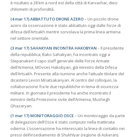
è risultato a 28 km a nord est della città di Karvachar, dieci
chilometri di profondità.
(4 mar 17) ABBATTUTO DRONE AZERO
– Un piccolo drone
azero da osservazione è stato abbattuto oggi dalle forze di
difesa dell’Artsakh mentre sorvolava la prima linea armena
nel settore orientale.
(3 mar 17) SAHAKYAN INCONTRA HAKOBYAN
– Il presidente
della repubblica, Bako Sahakyan, ha incontrato oggi a
Stepanakert il capo staff generale delle Forze Armate
dell’Armenia, MOvses Hakobyan, già ministro della Difesa
dell’Artsakh. Presente alla riunione anche l’attuale titolare del
dicastero Levon Mnatsakanyan. Al centro del colloquio, la
collaborazione fra le due repubbliche in tema di sicurezza
militare. In giornata il presidente ha anche incontrato il
ministro della Protezione civile dell’Armenia, Mushegh
Ghazaryan.
(1 mar 17) MONITORAGGIO OSCE
– Un monitoraggio da parte
di delegazioni dell’Osce è stato compiuto nella mattinata
odierna. L’osservazione ha interessato la linea di contatto nei
pressi dell’insediamento di Shykhlyar (regione di Askeran).