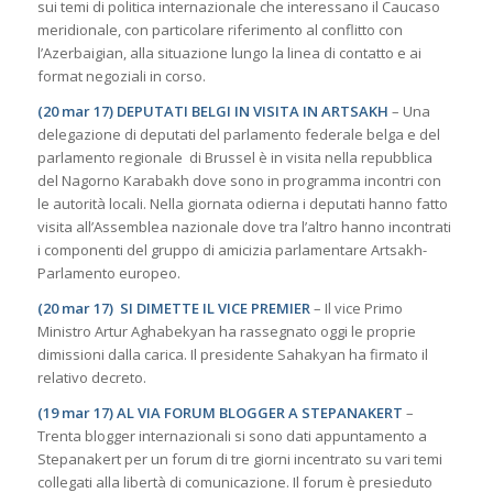
sui temi di politica internazionale che interessano il Caucaso
meridionale, con particolare riferimento al conflitto con
l’Azerbaigian, alla situazione lungo la linea di contatto e ai
format negoziali in corso.
(20 mar 17) DEPUTATI BELGI IN VISITA IN ARTSAKH
– Una
delegazione di deputati del parlamento federale belga e del
parlamento regionale di Brussel è in visita nella repubblica
del Nagorno Karabakh dove sono in programma incontri con
le autorità locali. Nella giornata odierna i deputati hanno fatto
visita all’Assemblea nazionale dove tra l’altro hanno incontrati
i componenti del gruppo di amicizia parlamentare Artsakh-
Parlamento europeo.
(20 mar 17) SI DIMETTE IL VICE PREMIER
– Il vice Primo
Ministro Artur Aghabekyan ha rassegnato oggi le proprie
dimissioni dalla carica. Il presidente Sahakyan ha firmato il
relativo decreto.
(19 mar 17) AL VIA FORUM BLOGGER A STEPANAKERT
–
Trenta blogger internazionali si sono dati appuntamento a
Stepanakert per un forum di tre giorni incentrato su vari temi
collegati alla libertà di comunicazione. Il forum è presieduto