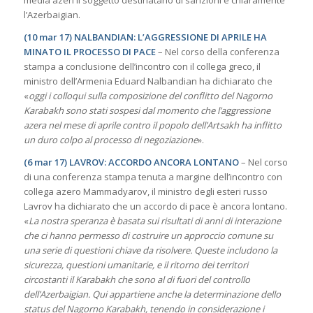
l’Azerbaigian.
(10 mar 17) NALBANDIAN: L’AGGRESSIONE DI APRILE HA
MINATO IL PROCESSO DI PACE
– Nel corso della conferenza
stampa a conclusione dell’incontro con il collega greco, il
ministro dell’Armenia Eduard Nalbandian ha dichiarato che
«
oggi i colloqui sulla composizione del conflitto del Nagorno
Karabakh sono stati sospesi dal momento che l’aggressione
azera nel mese di aprile contro il popolo dell’Artsakh ha inflitto
un duro colpo al processo di negoziazione
».
(6 mar 17) LAVROV: ACCORDO ANCORA LONTANO
– Nel corso
di una conferenza stampa tenuta a margine dell’incontro con
collega azero Mammadyarov, il ministro degli esteri russo
Lavrov ha dichiarato che un accordo di pace è ancora lontano.
«
La nostra speranza è basata sui risultati di anni di interazione
che ci hanno permesso di costruire un approccio comune su
una serie di questioni chiave da risolvere. Queste includono la
sicurezza, questioni umanitarie, e il ritorno dei territori
circostanti il Karabakh che sono al di fuori del controllo
dell’Azerbaigian. Qui appartiene anche la determinazione dello
status del Nagorno Karabakh, tenendo in considerazione i