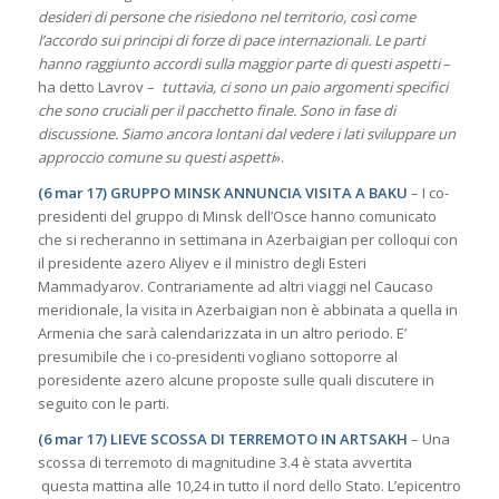
desideri di persone che risiedono nel territorio, così come
l’accordo sui principi di forze di pace internazionali. Le parti
hanno raggiunto accordi sulla maggior parte di questi aspetti
–
ha detto Lavrov –
tuttavia, ci sono un paio argomenti specifici
che sono cruciali per il pacchetto finale. Sono in fase di
discussione. Siamo ancora lontani dal vedere i lati sviluppare un
approccio comune su questi aspetti
».
(6 mar 17) GRUPPO MINSK ANNUNCIA VISITA A BAKU
– I co-
presidenti del gruppo di Minsk dell’Osce hanno comunicato
che si recheranno in settimana in Azerbaigian per colloqui con
il presidente azero Aliyev e il ministro degli Esteri
Mammadyarov. Contrariamente ad altri viaggi nel Caucaso
meridionale, la visita in Azerbaigian non è abbinata a quella in
Armenia che sarà calendarizzata in un altro periodo. E’
presumibile che i co-presidenti vogliano sottoporre al
poresidente azero alcune proposte sulle quali discutere in
seguito con le parti.
(6 mar 17) LIEVE SCOSSA DI TERREMOTO IN ARTSAKH
– Una
scossa di terremoto di magnitudine 3.4 è stata avvertita
questa mattina alle 10,24 in tutto il nord dello Stato. L’epicentro