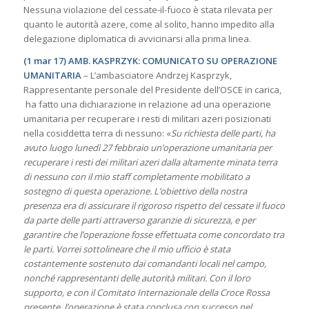
Nessuna violazione del cessate-il-fuoco è stata rilevata per
quanto le autorità azere, come al solito, hanno impedito alla
delegazione diplomatica di avvicinarsi alla prima linea.
(1 mar 17) AMB. KASPRZYK: COMUNICATO SU OPERAZIONE
UMANITARIA
– L’ambasciatore Andrzej Kasprzyk,
Rappresentante personale del Presidente dell’OSCE in carica,
ha fatto una dichiarazione in relazione ad una operazione
umanitaria per recuperare i resti di militari azeri posizionati
nella cosiddetta terra di nessuno: «
Su richiesta delle parti, ha
avuto luogo lunedì 27 febbraio un’operazione umanitaria per
recuperare i resti dei militari azeri dalla altamente minata terra
di nessuno con il mio staff completamente mobilitato a
sostegno di questa operazione. L’obiettivo della nostra
presenza era di assicurare il rigoroso rispetto del cessate il fuoco
da parte delle parti attraverso garanzie di sicurezza, e per
garantire che l’operazione fosse effettuata come concordato tra
le parti. Vorrei sottolineare che il mio ufficio è stata
costantemente sostenuto dai comandanti locali nel campo,
nonché rappresentanti delle autorità militari. Con il loro
supporto, e con il Comitato Internazionale della Croce Rossa
presente, l’operazione è stata conclusa con successo nel