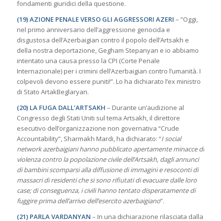
fondamenti giuridici della questione.
(19) AZIONE PENALE VERSO GLI AGGRESSORI AZERI
– “Oggi,
nel primo anniversario dell’aggressione genocida e
disgustosa dell’Azerbaigian contro il popolo dell’Artsakh e
della nostra deportazione, Gegham Stepanyan e io abbiamo
intentato una causa presso la CPI (Corte Penale
Internazionale) per i crimini dell’Azerbaigian contro l’umanità. I
colpevoli devono essere puniti!”. Lo ha dichiarato l’ex ministro
di Stato ArtakBeglaryan.
(20) LA FUGA DALL’ARTSAKH
– Durante un’audizione al
Congresso degli Stati Uniti sul tema Artsakh, il direttore
esecutivo dell’organizzazione non governativa “Crude
Accountability”, Sharmakh Mardi, ha dichiarato: “
I social
network azerbaigiani hanno pubblicato apertamente minacce di
violenza contro la popolazione civile dell’Artsakh, dagli annunci
di bambini scomparsi alla diffusione di immagini e resoconti di
massacri di residenti che si sono rifiutati di evacuare dalle loro
case; di conseguenza, i civili hanno tentato disperatamente di
fuggire prima dell’arrivo dell’esercito azerbaigiano
”.
(21) PARLA VARDANYAN
– In una dichiarazione rilasciata dalla