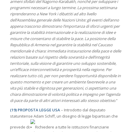
armeni sfollati del Nagorno-Karabakh, nonché per sviluppare i
programmi necessari a lungo termine. La prossima settimana
riprenderanno a New York i dibattiti ad alto livello
dell’Assemblea generale delle Nazioni Unite: gli eventi dell’anno
appena trascorso dimostrano l’importanza di sforzi urgenti per
garantire la stabilità internazionale e la realizzazione di idee e
misure che consentano di stabilire la pace. La posizione della
Repubblica di Armenia nel garantire la stabilità nel Caucaso
meridionale è chiara: immediata instaurazione della pace e delle
relazioni basate sul rispetto della sovranità e dell’integrità
territoriale, sulla visione di garantire uno sviluppo sostenibile,
un’efficace interconnettività e prosperità nella regione. Per
realizzare tutto ciò, per non perdere l’opportunità disponibile in
questo momento e per creare un ambiente favorevole a una
vita più stabile e dignitosa per generazioni, ci aspettiamo una
chiara dimostrazione di volontà politica e impegno per l’agenda
di pace da parte di altri attori interessati allo stesso obiettivo
.”
(19) PROPOSTA LEGGE USA
– Introdotto dal deputato
statunitense Adam Schiff, un disegno di legge bipartisan che
prevede di:
Richiedere a tutte le istituzioni finanziarie