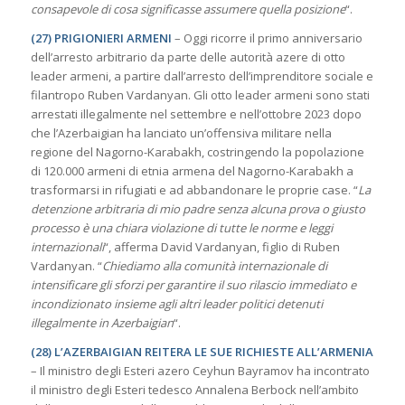
consapevole di cosa significasse assumere quella posizione
“.
(27) PRIGIONIERI ARMENI
– Oggi ricorre il primo anniversario
dell’arresto arbitrario da parte delle autorità azere di otto
leader armeni, a partire dall’arresto dell’imprenditore sociale e
filantropo Ruben Vardanyan. Gli otto leader armeni sono stati
arrestati illegalmente nel settembre e nell’ottobre 2023 dopo
che l’Azerbaigian ha lanciato un’offensiva militare nella
regione del Nagorno-Karabakh, costringendo la popolazione
di 120.000 armeni di etnia armena del Nagorno-Karabakh a
trasformarsi in rifugiati e ad abbandonare le proprie case. “
La
detenzione arbitraria di mio padre senza alcuna prova o giusto
processo è una chiara violazione di tutte le norme e leggi
internazionali
“, afferma David Vardanyan, figlio di Ruben
Vardanyan. “
Chiediamo alla comunità internazionale di
intensificare gli sforzi per garantire il suo rilascio immediato e
incondizionato insieme agli altri leader politici detenuti
illegalmente in Azerbaigian
“.
(28) L’AZERBAIGIAN REITERA LE SUE RICHIESTE ALL’ARMENIA
– Il ministro degli Esteri azero Ceyhun Bayramov ha incontrato
il ministro degli Esteri tedesco Annalena Berbock nell’ambito