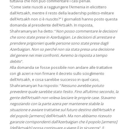
tuttavia che non può commentare i casi penali.
“Come siete riusciti a raggiungere l’Armenia in elicottero
dall’Artsakh, mentre il resto della leadership politico-militare
dell’Artsakh non ci è riuscito?” I giornalisti hanno posto questa
domanda al presidente dell’Artsakh. In risposta,
Shahramanyan ha detto: “
Non posso commentare le decisioni
che sono state prese in Azerbaigian. Le decisioni di arrestare e
prendere prigionieri quelle persone sono state prese dagli
Azerbaigian. Non so perché non sia stata presa una decisione
del genere nei miei confronti. Avremo la risposta a tempo
debit
o”.
Alla domanda se fosse possibile non andare alle trattative
con gli azeri e non firmare il decreto sullo scioglimento
dell’Artsakh, e cosa sarebbe successo in quel caso,
Shahramanyan ha risposto: “
Nessuno avrebbe potuto
prevedere quale sarebbe stato l’esito. Fino all’ultimo secondo, la
gente dell’Artsakh non voleva lasciare le proprie case. Stavamo
negoziando con la parte azera per mantenere stabile la
situazione e avviare trattative sul futuro destino dell’Artsakh e
del popolo [armeno] dell’Artsakh. Ma non abbiamo ricevuto
garanzie corrispondenti dall’Azerbaigian che il popolo [armeno]
[dell’Artsakh] possa continuare a vivere lì in sicurezz
a”. E