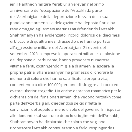
ieri il Pantheon militare Yerablur a Yerevan nel primo
anniversario dell’occupazione dell’Artsakh da parte
dell’Azerbaigian e della deportazione forzata della sua
popolazione armena. La delegazione ha deposto fiori e ha
reso omaggio agli armeni martirizzati difendendo l’Artsakh.
Shahramanyan ha evidenziato i ricordi dolorosi dei dieci mesi
di blocco e di quattro mesi di assedio che hanno portato
all’aggressione militare dell’Azerbaigian. Gli eventi del
settembre 2023, comprese le operazioni militari e l’esplosione
del deposito di carburante, hanno provocato numerose
vittime e feriti, costringendo migliaia di armeni a lasciare la
propria patria. Shahramanyan ha promesso di onorare la
memoria di coloro che hanno sacrificato la propria vita,
consentendo a oltre 100.000 persone di sfuggire al blocco ed
evitare ulteriori tragedie. Ha anche espresso rammarico per le
dichiarazioni dei funzionari armeni che vedono l’Artsakh come
parte dell’Azerbaigian, chiedendosi se ciò rifletta le
convinzioni del popolo armeno o solo del governo. In risposta
alle domande sul suo ruolo dopo lo scioglimento dell’Artsakh,
Shahramanyan ha dichiarato che coloro che vogliono
riconoscere l’Artsakh continueranno a farlo, respingendo i