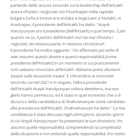
parlando delle accuse secondo cui la leadership dell’Artsakh
aveva rifiutato i negoziati con l’Azerbaijan nella capitale
bulgara Sofia e invece era andata a negoziare a Yevlakh, in
Azerbaijan, il presidente dell’Artsakh ha detto: “
Arayik
Harutyunyan era il presidente [dell’Artsakh] a quel tempo. E per
quanto ne so, il partito dell’Artsakh non ha mai rifiutato i
negoziati, da nessuna parte, in nessuna circostanza
“.
Il presidente ha inoltre aggiunto: “
Ho affermato più volte di
aver assunto questo dovere e questa responsabilità [come
presidente dell’Artsakh] in un momento in cui praticamente
tutti avevano rinunciato all’Artsakh. Abbiamo preso decisioni
basate sulla situazione creata
“. E riferendosi ai resoconti
secondo cui nel 2021 e in seguito, l’allora presidente
dell’Artsakh Arayik Harutyunyan voleva dimettersi, ma non
glielo hanno permesso, ed è stato in quel momento che si è
discusso della candidatura di Shahramanyan come candidato
alla presidenza dell’Artsakh, Shahramanyan ha detto: “
La mia
candidatura è stata discussa negli ultimi giorni, durante i giorni
in cui Arayik Harutyunyan ha presentato le sue dimissioni. Ho
assunto quella responsabilità, comprendendo la complessità
della situazione e non evitando quella responsabilità. Ero molto