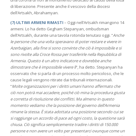
una corona di fiori al monumento dedicato ai caduti della lotta
di liberazione. Presente anche il vescovo della diocesi
dell’Artsakh, Abrahamyan.
(7) ULTIMI ARMENI RIMASTI
– Oggi nell’Artsakh rimangono 14
armeni. Lo ha detto Gegham Stepanyan, ombudsman
dell’Artsakh, durante una tavola rotonda tenutasi oggi. “
Anche
le persone che una volta speravano di poter restare e vivere in
Azerbaigian, alla fine si sono convinte che ciò è impossibile e si
sono rivolte alla Croce Rossa per trasferirle nella Repubblica di
Armenia. Questo è un altro indicatore e dovrebbe anche
dimostrare che è impossibile vivere lì
“, ha detto. Stepanyan ha
osservato che si parla di un processo molto pericoloso, che le
cause legali vengono ritirate dai tribunali internazionali.
“
Molte organizzazioni per i diritti umani hanno affermato che
ciò non potrà mai accadere, poiché ciò mina la procedura giusta
e corretta di risoluzione dei conflitti. Ma almeno in questo
momento vediamo che la posizione del governo dell’Armenia
rimane la stessa. È stata adottata una posizione secondo cui se
si raggiunge un accordo di pace ad ogni costo, la questione sarà
chiusa. Ciò significa semplicemente tradire i diritti di 150.000
persone e non avere un volto per presentarci ovunque come un