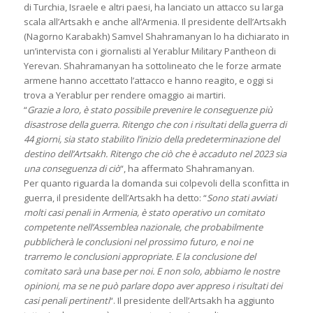
di Turchia, Israele e altri paesi, ha lanciato un attacco su larga
scala all’Artsakh e anche all’Armenia. Il presidente dell’Artsakh
(Nagorno Karabakh) Samvel Shahramanyan lo ha dichiarato in
un’intervista con i giornalisti al Yerablur Military Pantheon di
Yerevan. Shahramanyan ha sottolineato che le forze armate
armene hanno accettato l’attacco e hanno reagito, e oggi si
trova a Yerablur per rendere omaggio ai martiri.
“
Grazie a loro, è stato possibile prevenire le conseguenze più
disastrose della guerra. Ritengo che con i risultati della guerra di
44 giorni, sia stato stabilito l’inizio della predeterminazione del
destino dell’Artsakh. Ritengo che ciò che è accaduto nel 2023 sia
una conseguenza di ciò
“, ha affermato Shahramanyan.
Per quanto riguarda la domanda sui colpevoli della sconfitta in
guerra, il presidente dell’Artsakh ha detto: “
Sono stati avviati
molti casi penali in Armenia, è stato operativo un comitato
competente nell’Assemblea nazionale, che probabilmente
pubblicherà le conclusioni nel prossimo futuro, e noi ne
trarremo le conclusioni appropriate. E la conclusione del
comitato sarà una base per noi. E non solo, abbiamo le nostre
opinioni, ma se ne può parlare dopo aver appreso i risultati dei
casi penali pertinenti
“. Il presidente dell’Artsakh ha aggiunto