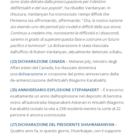
sono state dettate dalla preoccupazione per il destino
dell’Artsakh e del suo popolo
“, ha ribadito Vardanyan. In
chiusura, Vardanyan ha riconosciuto i tempi difficili che
l’Armenia sta affrontando, affermando: “
Ora, la nostra nazione
sta vivendo uno dei periodi più crudeli e difficili della sua storia.
Continuo a credere che, nonostante le difficoltà e i disaccordi,
saremo in grado di superare questa fase e costruire un futuro
pacifico e luminoso
“. La dichiarazione è stata rilasciata
dall’ufficio di Ruben Vardanyan, attualmente detenuto a Baku.
(22) DICHIARAZIONE CANADA
– Melanie Joly, ministro degli
Affari esteri del Canada, ha rilasciato domenica
una
dichiarazione
in occasione del primo anniversario della
de-armenizzazione dell’Artsakh (Nagorno Karabakh).
(25) ANNIVERSARIO ESPLOSIONE STEPANAKERT
– È trascorso
esattamente un anno dall’esplosione nel deposito di benzina
vicino all’autostrada Stepanakert-Askeran in Artsakh (Nagorno
Karabakh) costato la vita a 238 residenti mentre la sorte di 22
persone è ancora sconosciuta.
(27) DICHIARAZIONE DEL PRESIDENTE SHAHRAMANYAN
–
Quattro anni fa, in questo giorno, l’Azerbaijan, con il supporto