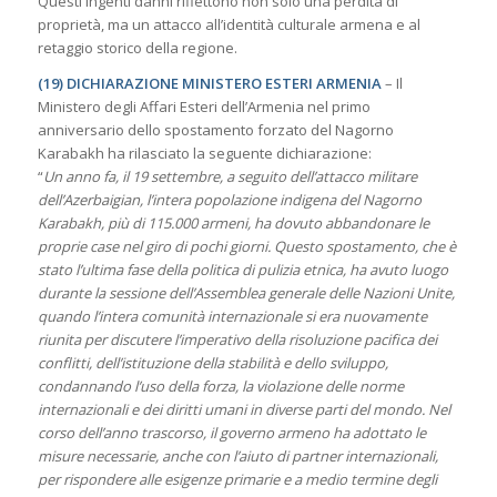
Questi ingenti danni riflettono non solo una perdita di
proprietà, ma un attacco all’identità culturale armena e al
retaggio storico della regione.
(19) DICHIARAZIONE MINISTERO ESTERI ARMENIA
– Il
Ministero degli Affari Esteri dell’Armenia nel primo
anniversario dello spostamento forzato del Nagorno
Karabakh ha rilasciato la seguente dichiarazione:
“
Un anno fa, il 19 settembre, a seguito dell’attacco militare
dell’Azerbaigian, l’intera popolazione indigena del Nagorno
Karabakh, più di 115.000 armeni, ha dovuto abbandonare le
proprie case nel giro di pochi giorni. Questo spostamento, che è
stato l’ultima fase della politica di pulizia etnica, ha avuto luogo
durante la sessione dell’Assemblea generale delle Nazioni Unite,
quando l’intera comunità internazionale si era nuovamente
riunita per discutere l’imperativo della risoluzione pacifica dei
conflitti, dell’istituzione della stabilità e dello sviluppo,
condannando l’uso della forza, la violazione delle norme
internazionali e dei diritti umani in diverse parti del mondo. Nel
corso dell’anno trascorso, il governo armeno ha adottato le
misure necessarie, anche con l’aiuto di partner internazionali,
per rispondere alle esigenze primarie e a medio termine degli