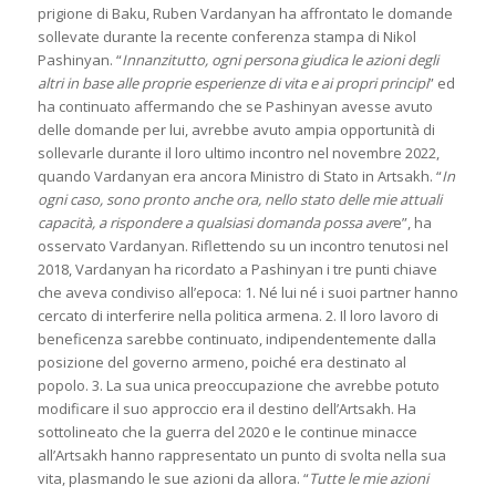
prigione di Baku, Ruben Vardanyan ha affrontato le domande
sollevate durante la recente conferenza stampa di Nikol
Pashinyan. “
Innanzitutto, ogni persona giudica le azioni degli
altri in base alle proprie esperienze di vita e ai propri principi
” ed
ha continuato affermando che se Pashinyan avesse avuto
delle domande per lui, avrebbe avuto ampia opportunità di
sollevarle durante il loro ultimo incontro nel novembre 2022,
quando Vardanyan era ancora Ministro di Stato in Artsakh. “
In
ogni caso, sono pronto anche ora, nello stato delle mie attuali
capacità, a rispondere a qualsiasi domanda possa aver
e”, ha
osservato Vardanyan. Riflettendo su un incontro tenutosi nel
2018, Vardanyan ha ricordato a Pashinyan i tre punti chiave
che aveva condiviso all’epoca: 1. Né lui né i suoi partner hanno
cercato di interferire nella politica armena. 2. Il loro lavoro di
beneficenza sarebbe continuato, indipendentemente dalla
posizione del governo armeno, poiché era destinato al
popolo. 3. La sua unica preoccupazione che avrebbe potuto
modificare il suo approccio era il destino dell’Artsakh. Ha
sottolineato che la guerra del 2020 e le continue minacce
all’Artsakh hanno rappresentato un punto di svolta nella sua
vita, plasmando le sue azioni da allora. “
Tutte le mie azioni