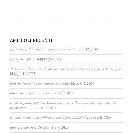
ARTICOLI RECENTI
Ishkhanyan: “Abbiate cura di voi e siate forti”
Luglio 12, 2026
L’Artsakh perduto
Giugno 26, 2026
“Siate forti”. Le parole di Babayan che racconta il processo farsa in Azerbaigian
Maggio 14, 2026
Così spariscono le chiese armene in Artsakh
Maggio 8, 2026
Condannato Vardanyan!
Febbraio 17, 2026
Le ultime parole di Ruben Vardanyan prima della certa condanna inflitta dal
regime azero
Febbraio 13, 2026
La farsa è finita, tutti condannati dal regime di Aliyev
Febbraio 5, 2026
Rassegna stampa 2026
Gennaio 7, 2026