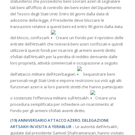
statunitensi che possiedono beni sovrani azeri di segnalare
tali beni all’Ufficio di controllo dei beni esteri del Dipartimento
del Tesoro degli Stati Uniti. Entro 60 giorni dalla data di
adozione della legge, il Presidente deve bloccare le
transazioni relative a questi beni ed entro 90 giorni dalla data
del blocco, confiscarli.
Creare un Fondo per il ripristino delle
entrate dell’Artsakh che riceverà beni azeri confiscati e quindi
utilizzerà questi fondi per risarcire gli armeni aventi diritto
sfollati dall’Artsakh per la perdita di reddito derivante dalle
loro proprietà, attività commerciali e occupazione a seguito
dell’attacco militare dell’Azerbaigian.
Sequestrare beni
personali negli Stati Uniti e imporre restrizioni sui visti agli alti
funzionari azeri e ai loro parenti stretti che hanno partecipato
o sostenuto l’offensiva militare sull’Artsakh.
Creare una
procedura semplificata per richiedere un risarcimento al
Fondo per gli armeni sfollati aventi diritto.
(19) ANNIVERSARIO ATTACCO AZERO
,
DELEGAZIONE
ARTSAKH IN VISITA A YERABLUR
– Le autorità dell’Artsakh,
guidate dal presidente Samvel Shahramanyan, hanno visitato