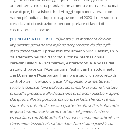
armeni, avevano una popolazione armena e non vi erano mai
case di preghiera islamiche. I villaggi sopra menzionati non
hanno più abitanti dopo l’occupazione del 2020, lì non sono in
corso lavori di costruzione, per non parlare di lavori di
costruzione di moschee.
(10) NEGOZIATI DI PACE
– “
Questo è un momento davvero
importante per la nostra regione per prendere ciò che è già
stato concordato
“. Il primo ministro armeno Nikol Pashinyan lo
ha affermato nel suo discorso al forum internazionale
Yerevan Dialogue 2024 martedì, e riferendosi alla bozza del
trattato di pace con l’Azerbaigian. Pashinyan ha sottolineato
che l’Armenia e l’Azerbaigian hanno già più di un pacchetto di
controllo per il trattato di pace. “
Proponiamo di mettere sul
tavolo le clausole 13+3 dell’accordo, firmarlo ora come “trattato
di pace” e procedere alla discussione di ulteriori questioni. Spero
che questo illustre pubblico concordi sul fatto che non c’è mai
stato alcun trattato da nessuna parte che affronti e risolva tutte
le questioni; non esiste alcun trattato del genere. Anche se
esaminiamo con 20,50 articoli, ci saranno comunque articoli che
rimarranno irrisolti nel trattato dato. Non ci sono paesi le cui