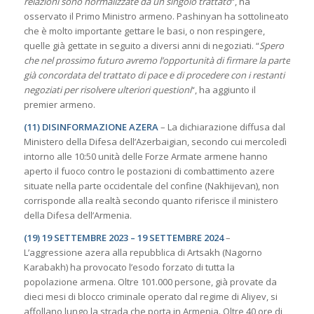
relazioni sono normalizzate da un singolo trattato
“, ha
osservato il Primo Ministro armeno. Pashinyan ha sottolineato
che è molto importante gettare le basi, o non respingere,
quelle già gettate in seguito a diversi anni di negoziati. “
Spero
che nel prossimo futuro avremo l’opportunità di firmare la parte
già concordata del trattato di pace e di procedere con i restanti
negoziati per risolvere ulteriori questioni
“, ha aggiunto il
premier armeno.
(11) DISINFORMAZIONE AZERA
– La dichiarazione diffusa dal
Ministero della Difesa dell’Azerbaigian, secondo cui mercoledì
intorno alle 10:50 unità delle Forze Armate armene hanno
aperto il fuoco contro le postazioni di combattimento azere
situate nella parte occidentale del confine (Nakhijevan), non
corrisponde alla realtà secondo quanto riferisce il ministero
della Difesa dell’Armenia.
(19) 19 SETTEMBRE 2023 – 19 SETTEMBRE 2024
–
L’aggressione azera alla repubblica di Artsakh (Nagorno
Karabakh) ha provocato l’esodo forzato di tutta la
popolazione armena. Oltre 101.000 persone, già provate da
dieci mesi di blocco criminale operato dal regime di Aliyev, si
affollano lungo la strada che porta in Armenia. Oltre 40 ore di