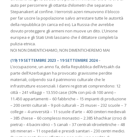
auto per percorrere gli ottanta chilometri che separano
Stepanakert al confine. I terroristi azeri rimuovono il blocco
per far uscire la popolazione salvo arrestare tutte le autorità
della repubblica (in carica ed ex). La Russia che avrebbe
dovuto proteggere gli armeni non muove un dito. L’Unione
europea e gli Stati Uniti lasciano che il dittatore completi la
pulizia etnica.
NOI NON DIMENTICHIAMO, NON DIMENTICHEREMO MAI
(19) 19 SETTEMBRE 2023 – 19 SETTEMBRE 2024
–
L’occupazione, un anno fa, della Repubblica dell’Artsakh da
parte dell’Azerbaigian ha provocato gravissime perdite
materiali, colpendo sia il patrimonio culturale che le
infrastrutture essenziali. I danni registrati comprendono: 12
città – 241 villaggi – 13.550 case (30% con più di 100 anni) –
11.450 appartamenti – 60 fabbriche – 15 impianti di produzione
– 200 centri culturali – 9 poli culturali – 25 musei – 232 scuole – 7
college – 4 università – 11 scuole d’arte – 400 cimiteri medievali
– 385 chiese – 60 complessi monastici – 2.385 khachkar (croci di
pietra) – 4 bacini idrici – 5 canali – 37 centrali idroelettriche – 48
siti minerari – 11 ospedali e presidi sanitari – 230 centri medici.