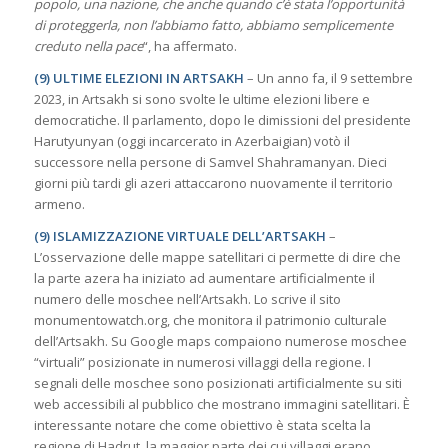
popolo, una nazione, che anche quando c’è stata l’opportunità
di proteggerla, non l’abbiamo fatto, abbiamo semplicemente
creduto nella pace
“, ha affermato.
(9) ULTIME ELEZIONI IN ARTSAKH
– Un anno fa, il 9 settembre
2023, in Artsakh si sono svolte le ultime elezioni libere e
democratiche. Il parlamento, dopo le dimissioni del presidente
Harutyunyan (oggi incarcerato in Azerbaigian) votò il
successore nella persone di Samvel Shahramanyan. Dieci
giorni più tardi gli azeri attaccarono nuovamente il territorio
armeno.
(9) ISLAMIZZAZIONE VIRTUALE DELL’ARTSAKH
–
L’osservazione delle mappe satellitari ci permette di dire che
la parte azera ha iniziato ad aumentare artificialmente il
numero delle moschee nell’Artsakh. Lo scrive il sito
monumentowatch.org, che monitora il patrimonio culturale
dell’Artsakh. Su Google maps compaiono numerose moschee
“virtuali” posizionate in numerosi villaggi della regione. I
segnali delle moschee sono posizionati artificialmente su siti
web accessibili al pubblico che mostrano immagini satellitari. È
interessante notare che come obiettivo è stata scelta la
regione di Hadrut, la maggior parte dei cui villaggi erano