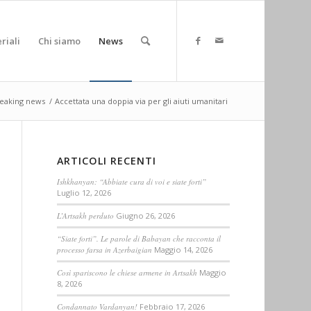
riali
Chi siamo
News
eaking news
/
Accettata una doppia via per gli aiuti umanitari
ARTICOLI RECENTI
Ishkhanyan: “Abbiate cura di voi e siate forti”
Luglio 12, 2026
L’Artsakh perduto
Giugno 26, 2026
“Siate forti”. Le parole di Babayan che racconta il
processo farsa in Azerbaigian
Maggio 14, 2026
Così spariscono le chiese armene in Artsakh
Maggio
8, 2026
Condannato Vardanyan!
Febbraio 17, 2026