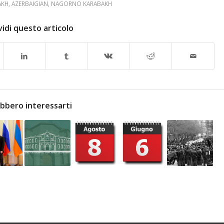
AKH
,
AZERBAIGIAN
,
NAGORNO KARABAKH
idi questo articolo
bbero interessarti