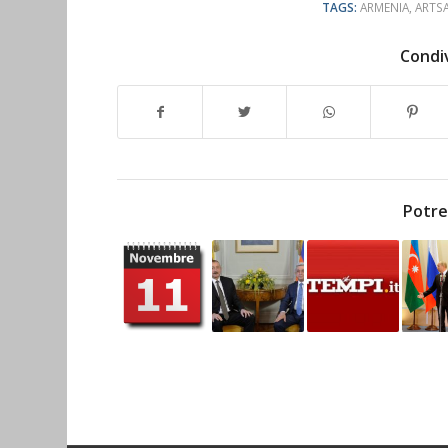
TAGS:
ARMENIA
,
ARTS
Condiv
Potre