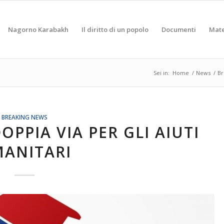
Nagorno Karabakh
Il diritto di un popolo
Documenti
Mate
Sei in:
Home
/
News
/
Br
BREAKING NEWS
PPIA VIA PER GLI AIUTI
ANITARI