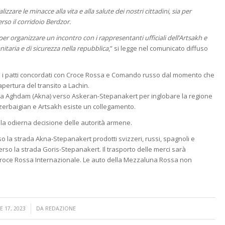
zzare le minacce alla vita e alla salute dei nostri cittadini, sia per
erso il corridoio Berdzor.
er organizzare un incontro con i rappresentanti ufficiali dell’Artsakh e
anitaria e di sicurezza nella repubblica
,” si legge nel comunicato diffuso
rà i patti concordati con Croce Rossa e Comando russo dal momento che
ertura del transito a Lachin.
 da Aghdam (Akna) verso Askeran-Stepanakert per inglobare la regione
 Azerbaigian e Artsakh esiste un collegamento.
e la odierna decisione delle autorità armene.
o la strada Akna-Stepanakert prodotti svizzeri, russi, spagnoli e
rso la strada Goris-Stepanakert. Il trasporto delle merci sarà
a Croce Rossa Internazionale. Le auto della Mezzaluna Rossa non
/
 17, 2023
DA
REDAZIONE