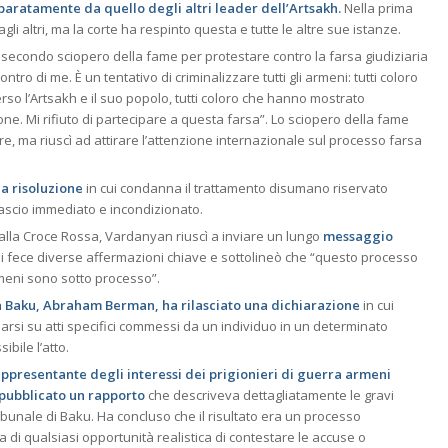
paratamente da quello degli altri leader dell’Artsakh.
Nella prima
li altri, ma la corte ha respinto questa e tutte le altre sue istanze.
condo sciopero della fame per protestare contro la farsa giudiziaria
tro di me. È un tentativo di criminalizzare tutti gli armeni: tutti coloro
 l’Artsakh e il suo popolo, tutti coloro che hanno mostrato
e. Mi rifiuto di partecipare a questa farsa”. Lo sciopero della fame
e, ma riuscì ad attirare l’attenzione internazionale sul processo farsa
a risoluzione
in cui condanna il trattamento disumano riservato
ilascio immediato e incondizionato.
alla Croce Rossa, Vardanyan riuscì a inviare un lungo
messaggio
cui fece diverse affermazioni chiave e sottolineò che “questo processo
rmeni sono sotto processo”.
 a Baku, Abraham Berman, ha rilasciato una dichiarazione
in cui
rsi su atti specifici commessi da un individuo in un determinato
bile l’atto.
appresentante degli interessi dei prigionieri di guerra armeni
 pubblicato un rapporto
che descriveva dettagliatamente le gravi
ribunale di Baku. Ha concluso che il risultato era un processo
 di qualsiasi opportunità realistica di contestare le accuse o