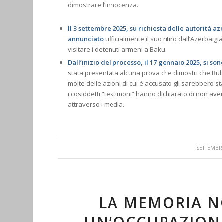
dimostrare l’innocenza.
Il 3 settembre 2025, su richiesta delle autorità a
annunciato
ufficialmente il suo ritiro dall’Azerbaig
visitare i detenuti armeni a Baku.
Dall’inizio del processo, il 17 gennaio 2025, si so
stata presentata alcuna prova che dimostri che R
molte delle azioni di cui è accusato gli sarebbero s
i cosiddetti “testimoni” hanno dichiarato di non av
attraverso i media.
SETTEMBRE
LA MEMORIA N
UN’OCCUPAZIONE