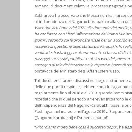
armeno, di documenti relativi al processo negoziale pe
Zakharova ha osservato che Mosca non ha mai condott
all’indipendenza del Nagorno Karabakh o alla sua unifi
Valentinovich Popov del 2021 alle domande dei media, vo
ha confutato con i fatti l’affermazione del Primo Ministr
giorni”, secondo cui le proposte russe per un accordo equi
risolvere la questione dello status del Karabakh. In realtà
verificarlo: basta leggere attentamente la bozza di dich
passaggi successivi pubblicata sul sito web del governo a
sostegno di tale dichiarazione e la rispettiva bozza di ri
portavoce del Ministero degli Affari Esteri russo.
Tali documenti furono discussi nei negoziati armeno-a
delle due parti li respinse, sebbene non fu raggiunto 
regolarmente fino al 2018 e al 2019, quando l’amministr
ricordato che in quel periodo a Yerevan iniziarono le 
dell’indipendenza del Nagorno-Karabakh fosse la priori
Pashinyan nel marzo e nell’agosto 2019 a Stepanakert, 
[(Nagorno Karabakh)] è l’Armenia, punto!”.
“
Ricordiamo molto bene cosa è successo dopo
“, ha agg