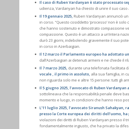
Il caso di Ruben Vardanyan è stato processato se
udienza, Vardanyan ha chiesto di unire il suo caso ag
Il 19 gennaio 2025,
Ruben Vardanyan annunciò un se
in corso. “Questo cosiddetto ‘processo’ non è solo con
che hanno sostenuto e dimostrato compassione verso
compassione. Questo è un attacco a un’intera nazion
durò 23 giorni, indebolendo gravemente il suo poter
in corso in Azerbaigian.
Il 12 marzo il Parlamento europeo ha adottato un
dall’Azerbaigian ai detenuti armeni e ne chiede il r
Il 7 marzo 2025,
durante una telefonata facilitata d
vocale , il primo in assoluto,
alla sua famiglia, in 
non riguarda solo me e altre 15 persone: tutti gli a
Il 5 giugno 2025, l’avvocato di Ruben Vardanyan
sottolineava che la responsabilità penale deve basa
momento e luogo, in condizioni che hanno reso possi
L’11 luglio 2025, l’avvocato Siranush Sahakyan, r
presso la Corte europea dei diritti dell’uomo, ha
violazioni dei diritti di Ruben Vardanyan presso il t
fondamentalmente ingiusto, che ha privato la difesa