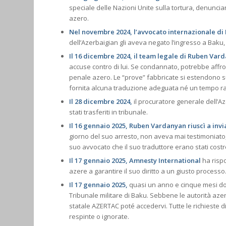
speciale delle Nazioni Unite sulla tortura, denunciando
azero.
Nel novembre 2024, l’avvocato internazionale d
dell’Azerbaigian gli aveva negato l’ingresso a Baku,
Il 16 dicembre 2024, il team legale di Ruben Var
accuse contro di lui. Se condannato, potrebbe affron
penale azero. Le “prove” fabbricate si estendono su
fornita alcuna traduzione adeguata né un tempo ra
Il 28 dicembre 2024,
il procuratore generale dell’A
stati trasferiti in tribunale.
Il 16 gennaio 2025, Ruben Vardanyan riuscì a inv
giorno del suo arresto, non aveva mai testimoniato, 
suo avvocato che il suo traduttore erano stati costr
Il 17 gennaio 2025, Amnesty International
ha rispo
azere a garantire il suo diritto a un giusto processo
Il 17 gennaio 2025,
quasi un anno e cinque mesi dop
Tribunale militare di Baku. Sebbene le autorità az
statale AZERTAC poté accedervi. Tutte le richieste 
respinte o ignorate.