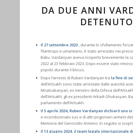
DA DUE ANNI VAR
DETENUTO 
Il 27 settembre 2023
, durante lo sfollamento forza
filantropo e umanitario, è stato arrestato nei pressi
Baku. Vardanyan aveva ricoperto brevemente la cari
2022 al 23 febbraio 2023. Dopo essere stato rimosso 
popolo durante il blocco.
Dopo l’arresto di Ruben Vardanyan tra
la fine di s
dell’Artsakh sono state arrestate dalle autorità azer
Mnatsakanyan, ex ministro della Difesa dell’Artsak
dell’Artsakh; gli ex presidenti Arkadi Ghukasyan, 
parlamento dell’Artsakh.
Il 5 aprile 2024, Ruben Vardanyan dichiarò uno s
e incondizionato suo e di altri prigionieri armeni de
Memoria del Genocidio Armeno. In seguito si scoprì
Il 13 giugno 2024, il team legale internazionale