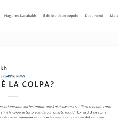
Nagorno Karabakh
Il diritto di un popolo
Documenti
Mate
akh
BREAKING NEWS
 È LA COLPA?
che includevano anche l’opportunità di risolvere il conflitto tenendo conto
i chi è la colpa se tutto è andato in questo modo
“. Lo ha dichiarato la
ia Zakharova, commentando la pubblicazione, da parte del governo