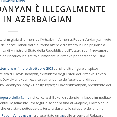
BREAKING NEWS
DANYAN È ILLEGALMENTE
IN AZERBAIGIAN
to di migliaia di armeni dell’Artsakh in Armenia, Ruben Vardanyan, noto
 del ponte Hakari dalle autorità azere e trasferito in una prigione a
ca di Ministro di Stato della Repubblica dell’Artsakh dal 4 novembre
dall’incarico, ha scelto di rimanere in Artsakh per sostenere il suo
ettembre e l’inizio di ottobre 2023
, anche altre figure di spicco
e, tra cui Davit Babayan, ex ministro degli Esteri dell’Artsakh; Levon
h; Davit Manukyan, ex vice comandante dell’esercito di difesa
Bako Sahakyan, Arayik Harutyunyan; e Davit Ishkhanyan, presidente del
ciopero della fame
nel carcere di Baku, chiedendo il rilascio immediato
tenuti illegalmente. Proseguì lo sciopero fino al 24 aprile, Giorno della
 che era stato sottoposto a tortura durante lo sciopero della fame.
 di Ruben Vardanyan
ha presentato un
ap
pello urgente al Relatore