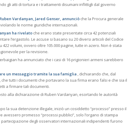
 gli atti di tortura e i trattamenti disumani inflittigli dal governo
i Ruben Vardanyan, Jared Genser, annunciò
che la Procura generale
 violando le norme giuridiche internazionali.
danyan ha rivelato
che erano state presentate circa 42 potenziali
tare l’ergastolo. Le accuse si basano su 20 diversi articoli del Codice
 422 volumi, ovvero oltre 105.000 pagine, tutte in azero. Non è stata
gionevole per la revisione.
zerbaigian ha annunciato che i casi di 16 prigionieri armeni sarebbero
iare un messaggio tramite la sua famiglia
, dichiarando che, dal
che tutti i documenti che portavano la sua firma erano falsi e che sia il
etti a firmare tali documenti.
sto alla dichiarazione di Ruben Vardanyan, esortando le autorità
.
o la sua detenzione illegale, iniziò un cosiddetto “processo” presso il
ere avessero promesso “processi pubblici”, solo l’organo di stampa
di partecipazione degli osservatori internazionali indipendenti furono