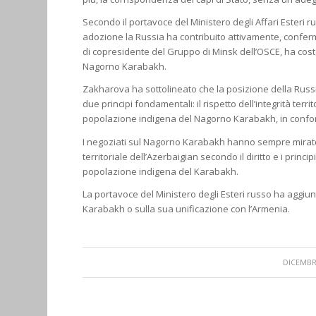
Secondo il portavoce del Ministero degli Affari Esteri 
adozione la Russia ha contribuito attivamente, conferm
di copresidente del Gruppo di Minsk dell’OSCE, ha cost
Nagorno Karabakh.
Zakharova ha sottolineato che la posizione della Russia
due principi fondamentali: il rispetto dell’integrità territ
popolazione indigena del Nagorno Karabakh, in conformi
I negoziati sul Nagorno Karabakh hanno sempre mirato a
territoriale dell’Azerbaigian secondo il diritto e i princip
popolazione indigena del Karabakh.
La portavoce del Ministero degli Esteri russo ha aggiu
Karabakh o sulla sua unificazione con l’Armenia.
/
DICEMBRE