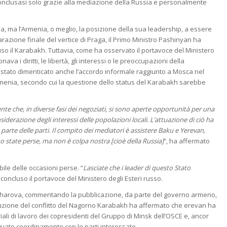
onclusasi solo grazie alla mediazione della Russia e personalmente
a, ma l’Armenia, o meglio, la posizione della sua leadership, a essere
iarazione finale del vertice di Praga, il Primo Ministro Pashinyan ha
ncluso il Karabakh. Tuttavia, come ha osservato il portavoce del Ministero
a i diritti, le libertà, gli interessi o le preoccupazioni della
 stato dimenticato anche l’accordo informale raggiunto a Mosca nel
rmenia, secondo cui la questione dello status del Karabakh sarebbe
e che, in diverse fasi dei negoziati, si sono aperte opportunità per una
siderazione degli interessi delle popolazioni locali. L’attuazione di ciò ha
 parte delle parti. Il compito dei mediatori è assistere Baku e Yerevan,
o state perse, ma non è colpa nostra [cioè della Russia]
“, ha affermato
ile delle occasioni perse. “
Lasciate che i leader di questo Stato
 concluso il portavoce del Ministero degli Esteri russo.
Zakharova, commentando la pubblicazione, da parte del governo armeno,
oluzione del conflitto del Nagorno Karabakh ha affermato che erevan ha
riali di lavoro dei copresidenti del Gruppo di Minsk dell’OSCE e, ancor
guato coordinamento con le parti interessate.