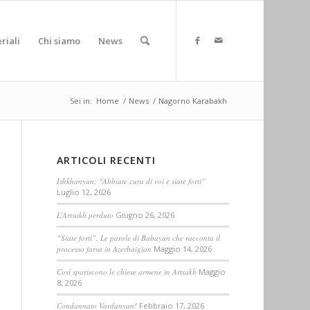
riali
Chi siamo
News
Sei in:
Home
/
News
/
Nagorno Karabakh
ARTICOLI RECENTI
Ishkhanyan: “Abbiate cura di voi e siate forti”
Luglio 12, 2026
L’Artsakh perduto
Giugno 26, 2026
“Siate forti”. Le parole di Babayan che racconta il
processo farsa in Azerbaigian
Maggio 14, 2026
Così spariscono le chiese armene in Artsakh
Maggio
8, 2026
Condannato Vardanyan!
Febbraio 17, 2026