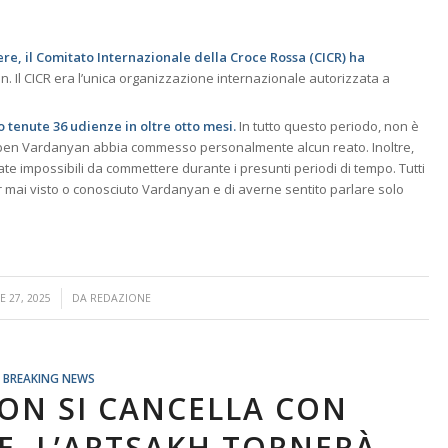
zere, il Comitato Internazionale della Croce Rossa (CICR) ha
ian. Il CICR era l’unica organizzazione internazionale autorizzata a
no tenute 36 udienze in oltre otto mesi.
In tutto questo periodo, non è
uben Vardanyan abbia commesso personalmente alcun reato. Inoltre,
tate impossibili da commettere durante i presunti periodi di tempo. Tutti
er mai visto o conosciuto Vardanyan e di averne sentito parlare solo
/
 27, 2025
DA
REDAZIONE
BREAKING NEWS
ON SI CANCELLA CON
, L’ARTSAKH TORNERÀ