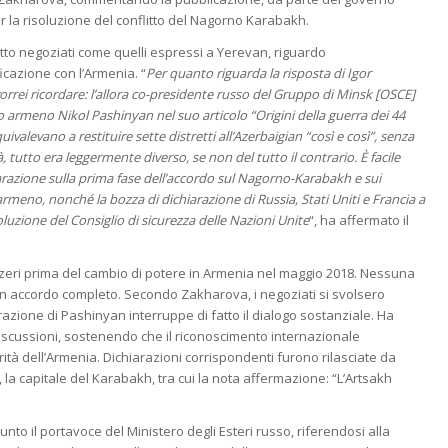
r la risoluzione del conflitto del Nagorno Karabakh.
o negoziati come quelli espressi a Yerevan, riguardo
cazione con l’Armenia. “
Per quanto riguarda la risposta di Igor
rrei ricordare: l’allora co-presidente russo del Gruppo di Minsk [OSCE]
o armeno Nikol Pashinyan nel suo articolo “Origini della guerra dei 44
valevano a restituire sette distretti all’Azerbaigian “così e così”, senza
, tutto era leggermente diverso, se non del tutto il contrario. È facile
iarazione sulla prima fase dell’accordo sul Nagorno-Karabakh e sui
rmeno, nonché la bozza di dichiarazione di Russia, Stati Uniti e Francia a
soluzione del Consiglio di sicurezza delle Nazioni Unite
“, ha affermato il
zeri prima del cambio di potere in Armenia nel maggio 2018. Nessuna
un accordo completo. Secondo Zakharova, i negoziati si svolsero
azione di Pashinyan interruppe di fatto il dialogo sostanziale. Ha
discussioni, sostenendo che il riconoscimento internazionale
tà dell’Armenia. Dichiarazioni corrispondenti furono rilasciate da
la capitale del Karabakh, tra cui la nota affermazione: “L’Artsakh
iunto il portavoce del Ministero degli Esteri russo, riferendosi alla