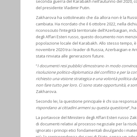
seconda guerra del Karabakh nell’autunno del 2020, c
del presidente Vladimir Putin.
Zakharova ha sottolineato che da allora non è la Russi
cambiata. Ha ricordato che il 6 ottobre 2022, nella dich
riconosciuto l’integrità territoriale dell’Azerbaigian, i
degli Affari Esteri russo, questo documento non menzionav
popolazione locale del Karabakh. Allo stesso tempo, è
novembre 2020 tra i leader di Russia, Azerbaigian e A
stata rinviata alle generazioni future.
“
I documenti resi pubblici dimostrano in modo convincent
risoluzione politico-diplomatica del conflitto e per la con
richiesto una visione strategica e una volontà politica da
non fare tutto per loro. Ci sono state opportunità, e son
Zakharova.
Secondo lei, la questione principale è chi sia responsab
rispondano ai cittadini armeni su questa questione
“, ha
La portavoce del Ministero degli Affari Esteri russo 
di documenti relativi al processo negoziale per la ris
ignorato i principi etici fondamentali divulgando i mate
più, la corrispondenza dei capi di Stato, senza un ade