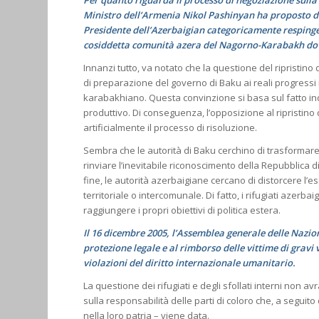
Ministro dell’Armenia Nikol Pashinyan ha proposto di 
Presidente dell’Azerbaigian categoricamente respinge 
cosiddetta comunità azera del Nagorno-Karabakh do
Innanzi tutto, va notato che la questione del ripristino 
di preparazione del governo di Baku ai reali progressi 
karabakhiano. Questa convinzione si basa sul fatto indis
produttivo. Di conseguenza, l’opposizione al ripristino d
artificialmente il processo di risoluzione.
Sembra che le autorità di Baku cerchino di trasformar
rinviare l’inevitabile riconoscimento della Repubblica 
fine, le autorità azerbaigiane cercano di distorcere l’
territoriale o intercomunale. Di fatto, i rifugiati azerb
raggiungere i propri obiettivi di politica estera.
Il 16 dicembre 2005, l’Assemblea generale delle Nazioni 
protezione legale e al rimborso delle vittime di gravi 
violazioni del diritto internazionale umanitario.
La questione dei rifugiati e degli sfollati interni non 
sulla responsabilità delle parti di coloro che, a seguito 
nella loro patria – viene data.