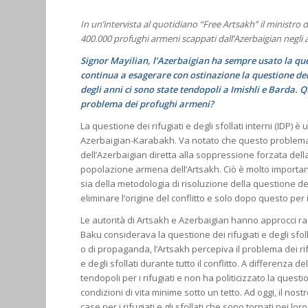
In un’intervista al quotidiano “Free Artsakh” il ministro de
400.000 profughi armeni scappati dall’Azerbaigian negli 
Signor Mayilian, l’Azerbaigian ha sempre usato la que
continua a esagerare con ostinazione la questione dei t
degli anni ci sono state tendopoli a Imishli e Barda. Q
problema dei profughi armeni?
La questione dei rifugiati e degli sfollati interni (IDP) 
Azerbaigian-Karabakh. Va notato che questo problema si
dell’Azerbaigian diretta alla soppressione forzata dell
popolazione armena dell’Artsakh. Ciò è molto important
sia della metodologia di risoluzione della questione dei 
eliminare l’origine del conflitto e solo dopo questo pe
Le autorità di Artsakh e Azerbaigian hanno approcci radi
Baku considerava la questione dei rifugiati e degli sfo
o di propaganda, l’Artsakh percepiva il problema dei rif
e degli sfollati durante tutto il conflitto. A differenza d
tendopoli per i rifugiati e non ha politicizzato la quest
condizioni di vita minime sotto un tetto. Ad oggi, il no
case per i rifugiati e gli sfollati che sono tornati nei lo