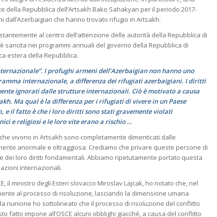
te della Repubblica dell’Artsakh Bako Sahakyan per il periodo 2017-
eni dall’Azerbaigian che hanno trovato rifugio in Artsakh.
stantemente al centro dell’attenzione delle autorità della Repubblica di
essi è sancita nei programmi annuali del governo della Repubblica di
ica estera della Repubblica.
nternazionale”. I profughi armeni dell’Azerbaigian non hanno uno
amma internazionale, a differenza dei rifugiati azerbaigiani. I diritti
nte ignorati dalle strutture internazionali. Ciò è motivato a causa
kh. Ma qual è la differenza per i rifugiati di vivere in un Paese
 e il fatto è che i loro diritti sono stati gravemente violati
ici e religiosi e le loro vite erano a rischio …
ati che vivono in Artsakh sono completamente dimenticati dalle
amente anormale e oltraggiosa. Crediamo che privare queste persone di
e dei loro diritti fondamentali. Abbiamo ripetutamente portato questa
azioni internazionali.
E, il ministro degli Esteri slovacco Miroslav Lajcak, ho notato che, nel
amente al processo di risoluzione, lasciando la dimensione umana
 riunione ho sottolineato che il processo di risoluzione del conflitto
o fatto impone all’OSCE alcuni obblighi giacché, a causa del conflitto