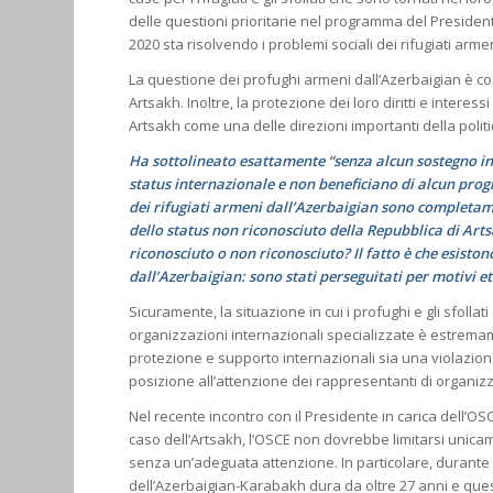
delle questioni prioritarie nel programma del Presiden
2020 sta risolvendo i problemi sociali dei rifugiati arm
La questione dei profughi armeni dall’Azerbaigian è co
Artsakh. Inoltre, la protezione dei loro diritti e inter
Artsakh come una delle direzioni importanti della polit
Ha sottolineato esattamente “senza alcun sostegno i
status internazionale e non beneficiano di alcun progr
dei rifugiati armeni dall’Azerbaigian sono completame
dello status non riconosciuto della Repubblica di Artsa
riconosciuto o non riconosciuto? Il fatto è che esistono,
dall’Azerbaigian: sono stati perseguitati per motivi etn
Sicuramente, la situazione in cui i profughi e gli sfoll
organizzazioni internazionali specializzate è estrem
protezione e supporto internazionali sia una violazion
posizione all’attenzione dei rappresentanti di organizz
Nel recente incontro con il Presidente in carica dell’OSC
caso dell’Artsakh, l’OSCE non dovrebbe limitarsi unic
senza un’adeguata attenzione. In particolare, durante la
dell’Azerbaigian-Karabakh dura da oltre 27 anni e quest