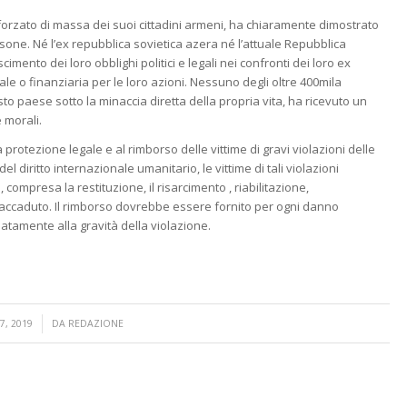
forzato di massa dei suoi cittadini armeni, ha chiaramente dimostrato
sone. Né l’ex repubblica sovietica azera né l’attuale Repubblica
ento dei loro obblighi politici e legali nei confronti dei loro ex
le o finanziaria per le loro azioni. Nessuno degli oltre 400mila
o paese sotto la minaccia diretta della propria vita, ha ricevuto un
 morali.
la protezione legale e al rimborso delle vittime di gravi violazioni delle
el diritto internazionale umanitario, le vittime di tali violazioni
ompresa la restituzione, il risarcimento , riabilitazione,
 accaduto. Il rimborso dovrebbe essere fornito per ogni danno
tamente alla gravità della violazione.
7, 2019
DA
REDAZIONE