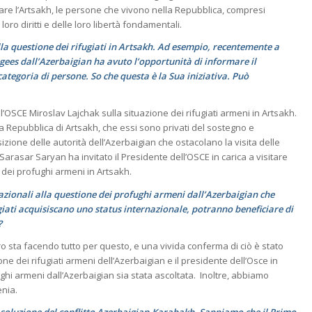
isolare l’Artsakh, le persone che vivono nella Repubblica, compresi
i loro diritti e delle loro libertà fondamentali.
la questione dei rifugiati in Artsakh. Ad esempio, recentemente a
ees dall’Azerbaigian ha avuto l’opportunità di informare il
categoria di persone. So che questa è la Sua iniziativa. Può
l’OSCE Miroslav Lajchak sulla situazione dei rifugiati armeni in Artsakh.
a Repubblica di Artsakh, che essi sono privati ​​del sostegno e
zione delle autorità dell’Azerbaigian che ostacolano la visita delle
Sarasar Saryan ha invitato il Presidente dell’OSCE in carica a visitare
dei profughi armeni in Artsakh.
azionali alla questione dei profughi armeni dall’Azerbaigian che
giati acquisiscano uno status internazionale, potranno beneficiare di
?
o sta facendo tutto per questo, e una vivida conferma di ciò è stato
ione dei rifugiati armeni dell’Azerbaigian e il presidente dell’Osce in
ghi armeni dall’Azerbaigian sia stata ascoltata. Inoltre, abbiamo
enia.
a soluzione del conflitto Azerbaigian-Karabakh. Sappiamo che il Primo