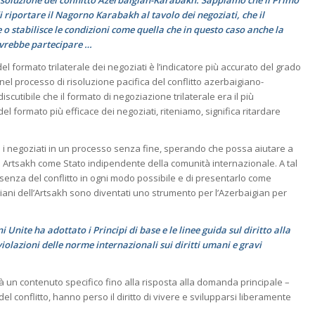
riportare il Nagorno Karabakh al tavolo dei negoziati, che il
o stabilisce le condizioni come quella che in questo caso anche la
vrebbe partecipare …
del formato trilaterale dei negoziati è l’indicatore più accurato del grado
nel processo di risoluzione pacifica del conflitto azerbaigiano-
cutibile che il formato di negoziazione trilaterale era il più
el formato più efficace dei negoziati, riteniamo, significa ritardare
e i negoziati in un processo senza fine, sperando che possa aiutare a
di Artsakh come Stato indipendente della comunità internazionale. A tal
essenza del conflitto in ogni modo possibile e di presentarlo come
aigiani dell’Artsakh sono diventati uno strumento per l’Azerbaigian per
Unite ha adottato i Principi di base e le linee guida sul diritto alla
violazioni delle norme internazionali sui diritti umani e gravi
avrà un contenuto specifico fino alla risposta alla domanda principale –
del conflitto, hanno perso il diritto di vivere e svilupparsi liberamente