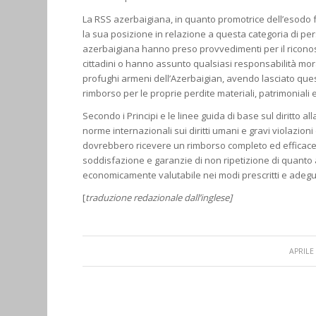
La RSS azerbaigiana, in quanto promotrice dell’esodo 
la sua posizione in relazione a questa categoria di per
azerbaigiana hanno preso provvedimenti per il riconoscim
cittadini o hanno assunto qualsiasi responsabilità mora
profughi armeni dell’Azerbaigian, avendo lasciato quest
rimborso per le proprie perdite materiali, patrimoniali e
Secondo i Principi e le linee guida di base sul diritto al
norme internazionali sui diritti umani e gravi violazioni d
dovrebbero ricevere un rimborso completo ed efficace, c
soddisfazione e garanzie di non ripetizione di quanto
economicamente valutabile nei modi prescritti e adegua
[
traduzione redazionale dall’inglese]
/
APRILE 