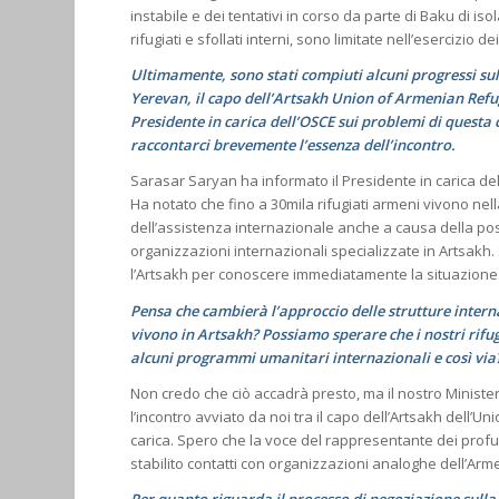
instabile e dei tentativi in ​​corso da parte di Baku di 
rifugiati e sfollati interni, sono limitate nell’esercizio de
Ultimamente, sono stati compiuti alcuni progressi sul
Yerevan, il capo dell’Artsakh Union of Armenian Refug
Presidente in carica dell’OSCE sui problemi di questa 
raccontarci brevemente l’essenza dell’incontro.
Sarasar Saryan ha informato il Presidente in carica del
Ha notato che fino a 30mila rifugiati armeni vivono nell
dell’assistenza internazionale anche a causa della posi
organizzazioni internazionali specializzate in Artsakh. 
l’Artsakh per conoscere immediatamente la situazione 
Pensa che cambierà l’approccio delle strutture intern
vivono in Artsakh? Possiamo sperare che i nostri rifu
alcuni programmi umanitari internazionali e così via
Non credo che ciò accadrà presto, ma il nostro Minister
l’incontro avviato da noi tra il capo dell’Artsakh dell’Un
carica. Spero che la voce del rappresentante dei profu
stabilito contatti con organizzazioni analoghe dell’Arm
Per quanto riguarda il processo di negoziazione sull