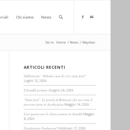
riali
Chi siamo
News
Sei in:
Home
/
News
/
Mayilian
ARTICOLI RECENTI
Ishkhanyan: “Abbiate cura di voi e siate forti”
Luglio 12, 2026
L’Artsakh perduto
Giugno 26, 2026
“Siate forti”. Le parole di Babayan che racconta il
processo farsa in Azerbaigian
Maggio 14, 2026
Così spariscono le chiese armene in Artsakh
Maggio
8, 2026
Condannato Vardanyan!
Febbraio 17, 2026