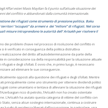
gli Affari esteri Masis Mayilian fa il punto sull’attuale situazione dei
anni del conflitto e abbandonati dalla comunità internazionale.
stione dei rifugiati come strumento di pressione politica. Baku
erritori “occupati” da armeni e dei “milioni” di rifugiati. Nel corso
uali misure intraprendono le autorità dell’ Artsakh per risolvere il
è uno dei problemi chiave nel processo di risoluzione del conflitto in
 è verificato in conseguenza della politica distruttiva
a realizzazione del diritto all’autodeterminazione da parte della
e in considerazione sia della responsabilità per la situazione attuale
rifugiati e degli sfollati. È ovvio che, in primo luogo, è necessario
r iniziare ad eliminare le sue conseguenze.
calmente opposti alla questione dei rifugiati e degli sfollati. Mentre
llati principalmente come uno strumento per ottenere dividendi politici
ugiati come umanitario e tentava di alleviare la situazione dei rifugiati
ell’Azerbaigian ricco di petrolio, l’Artsakh non ha creato ostentate
ione. L’Artsakh ha aiutato questa categoria di vittime del conflitto con
stro Stato, senza alcun sostegno internazionale, continua a costruire
ro ex luoghi di residenza liberati dall’occupazione. In particolare, una