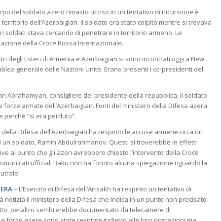
orpo del soldato azero rimasto ucciso in un tentativo di incursione è
 territorio dell’Azerbaigian. Il soldato era stato colpito mentre si trovava
ri soldati stava cercando di penetrare in territorio armeno. Le
iazione della Croce Rossa Internazionale.
stri degli Esteri di Armenia e Azerbaigian si sono incontrati oggi a New
blea generale delle Nazioni Unite. Erano presenti i co-presidenti del
n Abrahamyan, consigliere del presidente della repubblica, il soldato
 forze armate dell’Azerbaigian. Fonti del ministero della Difesa azera
ale perchè “si era perduto”.
o della Difesa dell’Azerbaigian ha respinto le accuse armene circa un
 un soldato, Ramin Abdulrahmanov. Questi si troverebbe in effetti
ive al punto che gli azeri avrebbero chiesto l’intervento della Croce
omunicati ufficiali Baku non ha fornito alcuna spiegazione riguardo la
utrale.
ZERA
– L’Esercito di Difesa dell’Artsakh ha respinto un tentativo di
à notizia il ministero della Difesa che indica in un punto non precisato
l fatto, peraltro sembrerebbe documentato da telecamere di
 Le forze azere sono state respinte indietro alle loro postazioni ma