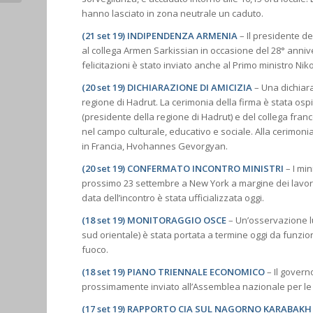
hanno lasciato in zona neutrale un caduto.
(21 set 19) INDIPENDENZA ARMENIA
– Il presidente d
al collega Armen Sarkissian in occasione del 28° anniv
felicitazioni è stato inviato anche al Primo ministro Ni
(20 set 19) DICHIARAZIONE DI AMICIZIA
– Una dichiara
regione di Hadrut. La cerimonia della firma è stata os
(presidente della regione di Hadrut) e del collega fran
nel campo culturale, educativo e sociale. Alla cerimoni
in Francia, Hvohannes Gevorgyan.
(20 set 19) CONFERMATO INCONTRO MINISTRI
– I min
prossimo 23 settembre a New York a margine dei lavori
data dell’incontro è stata ufficializzata oggi.
(18 set 19) MONITORAGGIO OSCE
– Un’osservazione lu
sud orientale) è stata portata a termine oggi da funzion
fuoco.
(18 set 19) PIANO TRIENNALE ECONOMICO
– Il govern
prossimamente inviato all’Assemblea nazionale per le 
(17 set 19) RAPPORTO CIA SUL NAGORNO KARABAKH