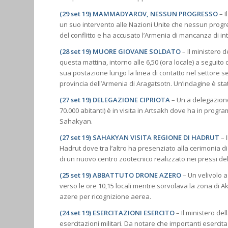
(29 set 19) MAMMADYAROV, NESSUN PROGRESSO
– I
un suo intervento alle Nazioni Unite che nessun progress
del conflitto e ha accusato l’Armenia di mancanza di in
(28 set 19) MUORE GIOVANE SOLDATO
– Il ministero
questa mattina, intorno alle 6,50 (ora locale) a seguito
sua postazione lungo la linea di contatto nel settore se
provincia dell’Armenia di Aragatsotn. Un’indagine è sta
(27 set 19) DELEGAZIONE CIPRIOTA
– Un a delegazione 
70.000 abitanti) è in visita in Artsakh dove ha in progra
Sahakyan.
(27 set 19) SAHAKYAN VISITA REGIONE DI HADRUT
– 
Hadrut dove tra l’altro ha presenziato alla cerimonia d
di un nuovo centro zootecnico realizzato nei pressi del
(25 set 19) ABBATTUTO DRONE AZERO
– Un velivolo a
verso le ore 10,15 locali mentre sorvolava la zona di Ak
azere per ricognizione aerea.
(24 set 19) ESERCITAZIONI ESERCITO
– Il ministero de
esercitazioni militari. Da notare che importanti eserci