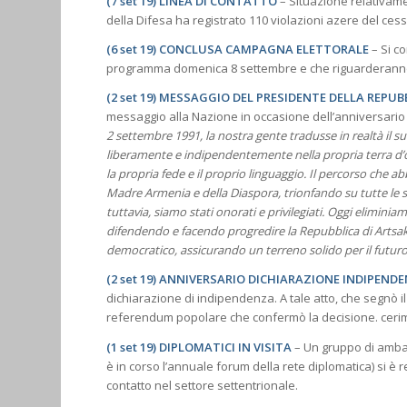
(7 set 19) LINEA DI CONTATTO
– Situazione relativame
della Difesa ha registrato 110 violazioni azere del cess
(6 set 19) CONCLUSA CAMPAGNA ELETTORALE
– Si c
programma domenica 8 settembre e che riguarderanno, tr
(2 set 19) MESSAGGIO DEL PRESIDENTE DELLA REPUB
messaggio alla Nazione in occasione dell’anniversario de
2 settembre 1991, la nostra gente tradusse in realtà il s
liberamente e indipendentemente nella propria terra d’orig
la propria fede e il proprio linguaggio. Il percorso che a
Madre Armenia e della Diaspora, trionfando su tutte le sf
tuttavia, siamo stati onorati e privilegiati. Oggi eliminiam
difendendo e facendo progredire la Repubblica di Artsa
democratico, assicurando un terreno solido per il futuro 
(2 set 19) ANNIVERSARIO DICHIARAZIONE INDIPEND
dichiarazione di indipendenza. A tale atto, che segnò il 
referendum popolare che confermò la decisione. cerimoni
(1 set 19) DIPLOMATICI IN VISITA
– Un gruppo di ambasc
è in corso l’annuale forum della rete diplomatica) si è r
contatto nel settore settentrionale.