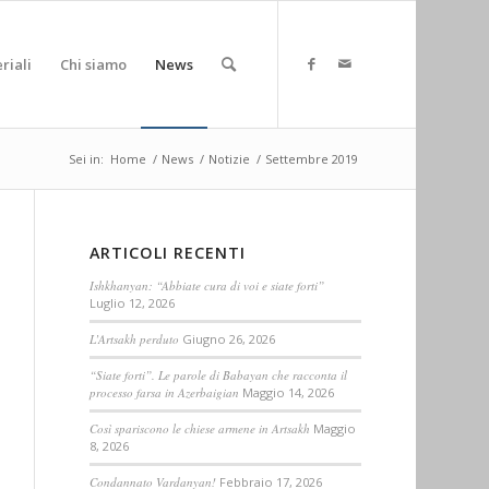
riali
Chi siamo
News
Sei in:
Home
/
News
/
Notizie
/
Settembre 2019
ARTICOLI RECENTI
Ishkhanyan: “Abbiate cura di voi e siate forti”
Luglio 12, 2026
L’Artsakh perduto
Giugno 26, 2026
“Siate forti”. Le parole di Babayan che racconta il
processo farsa in Azerbaigian
Maggio 14, 2026
Così spariscono le chiese armene in Artsakh
Maggio
8, 2026
Condannato Vardanyan!
Febbraio 17, 2026