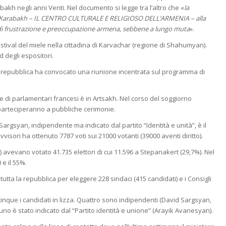
akh negli anni Venti. Nel documento si legge tra l’altro che «
la
rno Karabakh – IL CENTRO CULTURALE E RELIGIOSO DELL’ARMENIA – alla
 di frustrazione e preoccupazione armena, sebbene a lungo muta
».
stival del miele nella cittadina di Karvachar (regione di Shahumyan).
d degli espositori.
a repubblica ha convocato una riunione incentrata sul programma di
 di parlamentari francesi è in Artsakh. Nel corso del soggiorno
e parteciperanno a pubbliche cerimonie.
argsyan, indipendente ma indicato dal partito “Identità e unità”, è il
isori ha ottenuto 7787 voti sui 21000 votanti (39000 aventi diritto).
li) avevano votato 41.735 elettori di cui 11.596 a Stepanakert (29,7%). Nel
 e il 55%.
 tutta la repubblica per eleggere 228 sindaci (415 candidati) e i Consigli
cinque i candidati in lizza. Quattro sono indipendenti (David Sargsyan,
 è stato indicato dal “Partito identità e unione” (Arayik Avanesyan).