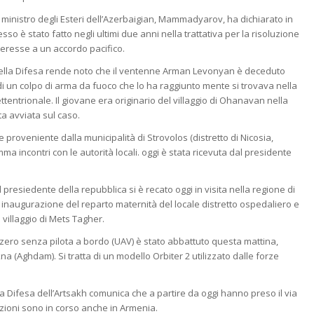
l ministro degli Esteri dell’Azerbaigian, Mammadyarov, ha dichiarato in
o è stato fatto negli ultimi due anni nella trattativa per la risoluzione
teresse a un accordo pacifico.
 della Difesa rende noto che il ventenne Arman Levonyan è deceduto
 di un colpo di arma da fuoco che lo ha raggiunto mente si trovava nella
ttentrionale. Il giovane era originario del villaggio di Ohanavan nella
ta avviata sul caso.
proveniente dalla municipalità di Strovolos (distretto di Nicosia,
mma incontri con le autorità locali. oggi è stata ricevuta dal presidente
Il presiedente della repubblica si è recato oggi in visita nella regione di
i inaugurazione del reparto maternità del locale distretto ospedaliero e
 villaggio di Mets Tagher.
zero senza pilota a bordo (UAV) è stato abbattuto questa mattina,
na (Aghdam). Si tratta di un modello Orbiter 2 utilizzato dalle forze
lla Difesa dell’Artsakh comunica che a partire da oggi hanno preso il via
tazioni sono in corso anche in Armenia.