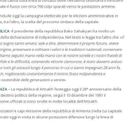
nte calma sulla linea di contatto dove nell’ultima settimana il ministero
ate-il-fuoco con circa 700 colpi sparati verso le postazioni armene.
onclude oggi la campagna elettorale per le elezioni amministrative in
a l’altro, la scelta del prossimo sindaco della capitale.
BLICA
-Il presidente della repubblica Bako Sahakyan ha rivolto un
lla dichiarazione di indipendenza. Nel testo si legge tra l’altro che «
Il
uo sogno tanto amato; vale a dire, determinare il proprio futuro, vivere
ine, preservare e coltivare i valori e le tradizioni nazionali, conservare
bbiamo seguito mano nella mano con le nostre sorelle e i nostri fratelli di
ide e le difficoltà, ottenendo vittorie clamorose, è stato davvero arduo;
o tutti gli ostacoli lungo il percorso in cui ci siamo impegnati 28 anni fa,
kh, migliorando costantemente il nostro Stato indipendente e
sostenibile delle generazioni a venire
».
ENZA
– La repubblica di Artsakh festeggia oggi il 28° anniversario della
destino politico della regione, seguì il 10 dicembre del 1991 il
e ufficiali si sono svolte in molte località dell’Artsakh.
iatori e capi missione della repubblica di Armenia (nella cui capitale
ecato oggi in visita in alcune postazioni difensive lungo la linea di