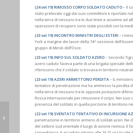
(24 set 19)
RIMOSSO CORPO SOLDATO CADUTO
– Il c
stato prelevato oggi dai suoi commilitoni e riportato nel
nella terra di nessuno tra le due linee e assieme ad alt
operazioni di recupero sono state possibili con la med
(23 set 19) INCONTRO MINISTRI DEGLI ESTERI
– I mini
York a margine dei lavori della 74^ sessione dell’Assem
gruppo di Minsk dell’Osce.
(23 set 19) INFO SUL SOLDATO AZERO
– Secondo Tigra
azero caduto faceva parte di una brigata speciale delle
riferiscono che il soldato si trovava in territorio neutr
(23 set 19) AZERI AMMETTONO PERDITA
– IL minister
tentativo di penetrazione ma ha ammesso la perdita di
nella terra di nessuno tra le opposte postazioni difens
Rossa Internazionale per rimuovere il corpo. Nei suoi c
presenza del soldato in quella porzione di territorio ne
(22 set 19) SVENTATO TENTATIVO DI INCURSIONE A
Documento
penetrazione in territorio armeno di soldati azeri. Ne d
dell’Artsakh all’ONU
del settore sud orientale il luogo di azione nemica. I
sorveglianza, è accaduto intorno alle 16,15 ora locale.