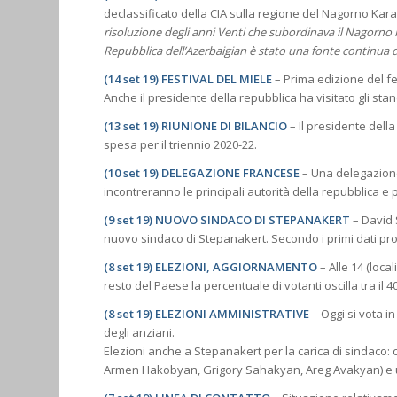
declassificato della CIA sulla regione del Nagorno Karab
risoluzione degli anni Venti che subordinava il Nago
Repubblica dell’Azerbaigian è stato una fonte continua
(14 set 19) FESTIVAL DEL MIELE
– Prima edizione del fe
Anche il presidente della repubblica ha visitato gli stan
(13 set 19) RIUNIONE DI BILANCIO
– Il presidente dell
spesa per il triennio 2020-22.
(10 set 19) DELEGAZIONE FRANCESE
– Una delegazione
incontreranno le principali autorità della repubblica 
(9 set 19) NUOVO SINDACO DI STEPANAKERT
– David S
nuovo sindaco di Stepanakert. Secondo i primi dati provv
(8 set 19) ELEZIONI, AGGIORNAMENTO
– Alle 14 (loca
resto del Paese la percentuale di votanti oscilla tra il 40
(8 set 19) ELEZIONI AMMINISTRATIVE
– Oggi si vota in
degli anziani.
Elezioni anche a Stepanakert per la carica di sindaco: 
Armen Hakobyan, Grigory Sahakyan, Areg Avakyan) e uno