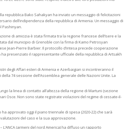
ella repubblica Bako Sahakyan ha inviato un messaggio di felicitazioni
ersario dell’indipendenza della repubblica di Armenia. Un messaggio di
kol Pashinyan.
zione di amicizia è stata firmata tra la regione francese dell’Isere e la
pitata dal municipio di Grenoble con la firma di Kamo Petrosyan
cese Jean-Pierre Barbier. Il protocollo d’intesa precede cooperazione
a ha presenziato il rappresentante ufficiale della repubblica di Artsakh
istri degli Affari esteri di Armenia e Azerbaigian si incontreranno il
 della 74 sessione dell’Assemblea generale delle Nazioni Unite. La
ngo la linea di contatto all’altezza della regione di Martuni (sezione
ari Osce. Non sono state registrate violazioni del regime di cessate-il-
o ha approvato oggi il piano triennale di spesa (2020-22) che sarà
valutazioni del caso e la sua approvazione.
– L’ANCA (armeni del nord America) ha diffuso un rapporto