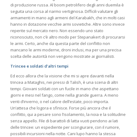
di produzione russa. Al boom petrolifero degli anni duemila è
seguita una corsa al riarmo vertiginosa. Difficili valutare gli
armamenti in mano agli armeni del Karabakh, che in molti casi
hanno in dotazione vecchie armi sovietiche. Altre sono invece
reperite sul mercato nero. Non essendo uno stato
riconosciuto, non c’è altro modo per Stepanakert di procurarsi
le armi. Certo, anche da questa parte del conflitto non
mancano le armi moderne, droni inclusi, ma per una precisa
scelta delle autorità non vengono mostrate ai giornalisti.
Trincee e soldati d’altri tempi
Ed ecco allora che la visione che mi si apre davanti nella
trincea a Mataghis, nei pressi di Talish, è una scena di altri
tempi. Giovani soldati con un fucile in mano che aspettano
giorni e mesi nel fango, come nella grande guerra. A meno
venti d’inverno, o nel calore dell’estate, poco importa.
Un’attesa che logora e sfinisce. Forse più ancora che il
conflitto, qui a pesare sono l’isolamento, la noia e la solitudine
senza appello. File di barattoli di latta vuoti pendono ai lati
delle trincee: un espediente per scongiurare, con il rumore,
possibili incursioni nella notte. Cani lupo hanno la stessa