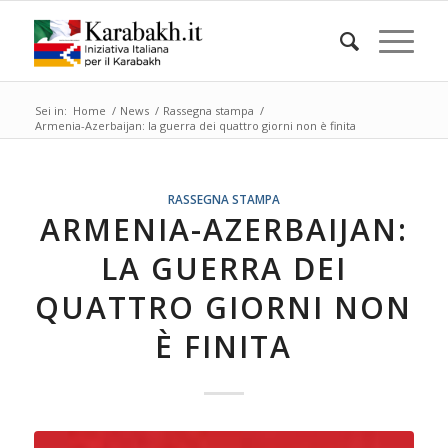
Sei in:
Home
/
News
/
Rassegna stampa
/
Armenia-Azerbaijan: la guerra dei quattro giorni non è finita
RASSEGNA STAMPA
ARMENIA-AZERBAIJAN:
LA GUERRA DEI
QUATTRO GIORNI NON
È FINITA