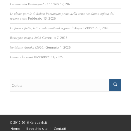
Condannato Vardanyan!
Febbraio 17, 2026
Le ultime parole di Ruben Vardanyan prima della certa condanna inflitta dal
regime azero
Febbraio 13, 2026
La farsa è finita, tutti condannati dal regime di Aliyev
Febbraio 5, 2026
Rassegna stampa 2026
Gennaio 7, 2026
Notiziario Artsakh (2026)
Gennaio 1, 2026
L’anno che verrà
Dicembre 31, 2025
© 2010-2016 Karabakh.it
Home
Il vecchio sito
Contatti