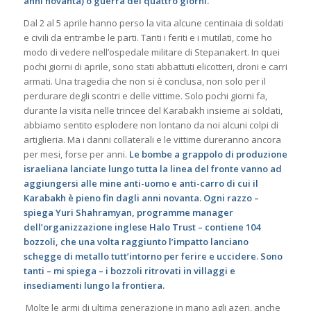
anni novanta) o guerra dei quattro giorni.
Dal 2 al 5 aprile hanno perso la vita alcune centinaia di soldati
e civili da entrambe le parti. Tanti i feriti e i mutilati, come ho
modo di vedere nell’ospedale militare di Stepanakert. In quei
pochi giorni di aprile, sono stati abbattuti elicotteri, droni e carri
armati. Una tragedia che non si è conclusa, non solo per il
perdurare degli scontri e delle vittime. Solo pochi giorni fa,
durante la visita nelle trincee del Karabakh insieme ai soldati,
abbiamo sentito esplodere non lontano da noi alcuni colpi di
artiglieria. Ma i danni collaterali e le vittime dureranno ancora
per mesi, forse per anni.
Le bombe a grappolo di produzione
israeliana lanciate lungo tutta la linea del fronte vanno ad
aggiungersi alle mine anti-uomo e anti-carro di cui il
Karabakh è pieno fin dagli anni novanta. Ogni razzo –
spiega Yuri Shahramyan, programme manager
dell’organizzazione inglese Halo Trust – contiene 104
bozzoli, che una volta raggiunto l’impatto lanciano
schegge di metallo tutt’intorno per ferire e uccidere. Sono
tanti – mi spiega – i bozzoli ritrovati in villaggi e
insediamenti lungo la frontiera.
Molte le armi di ultima generazione in mano agli azeri, anche