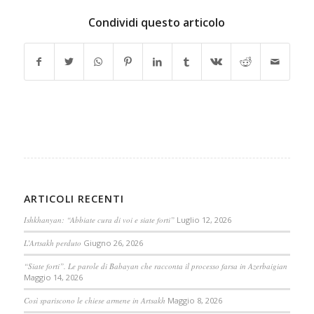
Condividi questo articolo
ARTICOLI RECENTI
Ishkhanyan: “Abbiate cura di voi e siate forti”
Luglio 12, 2026
L’Artsakh perduto
Giugno 26, 2026
“Siate forti”. Le parole di Babayan che racconta il processo farsa in Azerbaigian
Maggio 14, 2026
Così spariscono le chiese armene in Artsakh
Maggio 8, 2026