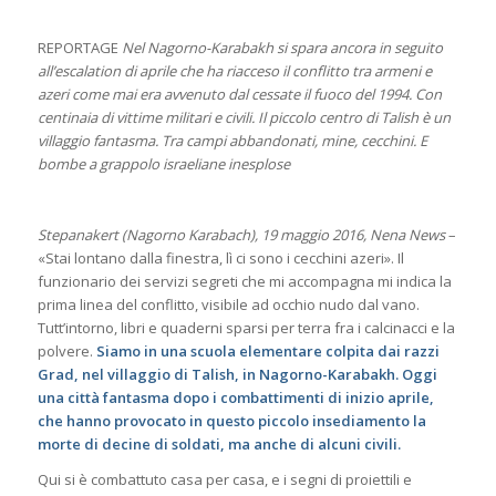
REPORTAGE
Nel Nagorno-Karabakh si spara ancora in seguito
all’escalation di aprile che ha riacceso il conflitto tra armeni e
azeri come mai era avvenuto dal cessate il fuoco del 1994. Con
centinaia di vittime militari e civili. Il piccolo centro di Talish è un
villaggio fantasma. Tra campi abbandonati, mine, cecchini. E
bombe a grappolo israeliane inesplose
Stepanakert (Nagorno Karabach), 19 maggio 2016, Nena News
–
«Stai lontano dalla finestra, lì ci sono i cecchini azeri». Il
funzionario dei servizi segreti che mi accompagna mi indica la
prima linea del conflitto, visibile ad occhio nudo dal vano.
Tutt’intorno, libri e quaderni sparsi per terra fra i calcinacci e la
polvere.
Siamo in una scuola elementare colpita dai razzi
Grad, nel villaggio di Talish, in Nagorno-Karabakh. Oggi
una città fantasma dopo i combattimenti di inizio aprile,
che hanno provocato in questo piccolo insediamento la
morte di decine di soldati, ma anche di alcuni civili.
Qui si è combattuto casa per casa, e i segni di proiettili e