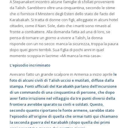
A Stepanakert incontro alcune famiglie di sfollati provenienti
da Talish. Sarebbero oltre una cinquantina, secondo le stime
che ci fornisce il Ministero degli Esteri dello stato de facto del
Karabakah. Si tratta di donne con figli, alloggiate in alcuni hotel
cittadini, come il Nairi. Sole, dato che i mariti sono rimasti al
fronte a combattere. Alla domanda fatta ad una di loro, se
pensa di tornare un giorno a vivere a Talish, la donna
risponde con un no secco: manca la sicurezza, troppa la paura
dopo quei giorni terribili. Sua figlia di pochi anni in quel
momento scoppia in lacrime: «Mi manca la mia casa».
L’episodio incriminato
Avevano fatto un grande scalpore in Armenia a inizio aprile
le
foto di alcuni civili di Talish uccisi e mutilati, diffuse dalla
stampa. Fonti ufficiali del Karabakh parlano dell’incursione
di un commando di una cinquantina di persone, che dopo
aver fatto irruzione nel villaggio da tre punti diversi della
frontiera avrebbe sparato su civili e soldati. Questo,
secondo quanto riportano le fonte armene, sarebbe stato
l’episodio all’origine di quella che ormai tutti qui chiamano
la seconda guerra del Karabakh (dopo quella dei primi