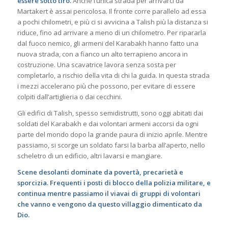
essere sotto tiro.
Anche l’unica strada per arrivarci da
Martakert è assai pericolosa. Il fronte corre parallelo ad essa
a pochi chilometri, e più ci si avvicina a Talish più la distanza si
riduce, fino ad arrivare a meno di un chilometro. Per ripararla
dal fuoco nemico, gli armeni del Karabakh hanno fatto una
nuova strada, con a fianco un alto terrapieno ancora in
costruzione. Una scavatrice lavora senza sosta per
completarlo, a rischio della vita di chi la guida. In questa strada
i mezzi accelerano più che possono, per evitare di essere
colpiti dall’artiglieria o dai cecchini.
Gli edifici di Talish, spesso semidistrutti, sono oggi abitati dai
soldati del Karabakh e dai volontari armeni accorsi da ogni
parte del mondo dopo la grande paura di inizio aprile. Mentre
passiamo, si scorge un soldato farsi la barba all’aperto, nello
scheletro di un edificio, altri lavarsi e mangiare.
Scene desolanti dominate da povertà, precarietà e
sporcizia. Frequenti i posti di blocco della polizia militare, e
continua mentre passiamo il viavai di gruppi di volontari
che vanno e vengono da questo villaggio dimenticato da
Dio.