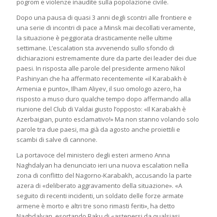
pogrom e violenze inaudite sulla popolazione civile.
Dopo una pausa di quasi 3 anni degli scontri alle frontiere e
una serie di incontri di pace a Minsk mai decollati veramente,
la situazione è peggiorata drasticamente nelle ultime
settimane. L’escalation sta avvenendo sullo sfondo di
dichiarazioni estremamente dure da parte dei leader dei due
paesi. In risposta alle parole del presidente armeno Nikol
Pashinyan che ha affermato recentemente «il Karabakh è
Armenia e punto», Ilham Aliyev, il suo omologo azero, ha
risposto a muso duro qualche tempo dopo affermando alla
riunione del Club di Valdai giusto l’opposto: «Il Karabakh è
Azerbaigian, punto esclamativo!» Ma non stanno volando solo
parole tra due paesi, ma già da agosto anche proiettili e
scambi di salve di cannone.
La portavoce del ministero degli esteri armeno Anna
Naghdalyan ha denunciato ieri una nuova escalation nella
zona di conflitto del Nagorno-Karabakh, accusando la parte
azera di «deliberato aggravamento della situazione». «A
seguito di recenti incidenti, un soldato delle forze armate
armene è morto e altri tre sono rimasti feriti», ha detto
Naghdalyan, esortando Baku di «astenersi da qualsiasi