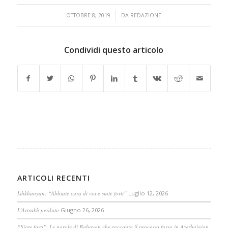
/
OTTOBRE 8, 2019
DA
REDAZIONE
Condividi questo articolo
ARTICOLI RECENTI
Ishkhanyan: “Abbiate cura di voi e siate forti”
Luglio 12, 2026
L’Artsakh perduto
Giugno 26, 2026
“Siate forti”. Le parole di Babayan che racconta il processo farsa in Azerbaigian