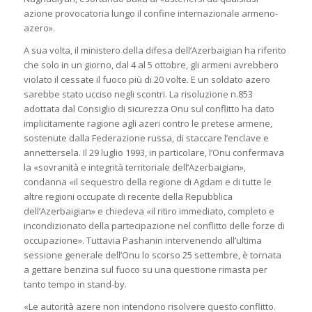
azione provocatoria lungo il confine internazionale armeno-
azero».
A sua volta, il ministero della difesa dell’Azerbaigian ha riferito
che solo in un giorno, dal 4 al 5 ottobre, gli armeni avrebbero
violato il cessate il fuoco più di 20 volte. E un soldato azero
sarebbe stato ucciso negli scontri. La risoluzione n.853
adottata dal Consiglio di sicurezza Onu sul conflitto ha dato
implicitamente ragione agli azeri contro le pretese armene,
sostenute dalla Federazione russa, di staccare l’enclave e
annettersela. Il 29 luglio 1993, in particolare, l’Onu confermava
la «sovranità e integrità territoriale dell’Azerbaigian»,
condanna «il sequestro della regione di Agdam e di tutte le
altre regioni occupate di recente della Repubblica
dell’Azerbaigian» e chiedeva «il ritiro immediato, completo e
incondizionato della partecipazione nel conflitto delle forze di
occupazione». Tuttavia Pashanin intervenendo all’ultima
sessione generale dell’Onu lo scorso 25 settembre, è tornata
a gettare benzina sul fuoco su una questione rimasta per
tanto tempo in stand-by.
«Le autorità azere non intendono risolvere questo conflitto.