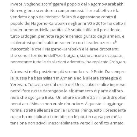
Invece, vogliono sconfiggere il popolo del Nagorno-Karabakh.
Non vogliono scendere a compromessi. Il loro obiettivo è la
vendetta dopo dei tentativi fallito di aggressione contro il
popolo del Nagorno-Karabakh negli anni ’90 e 2016» ha detto il
leader armeno. Nella partita si è subito infilato il presidente
turco Erdogan, per note ragioni nemico giurato degli armeni, e
schieratosi quindi subitaneamente con il leader azero. «È
inaccettabile che il Nagorno-Karabakh e le aree circostanti,
che sono il territorio dell’Azerbaigian, siano ancora occupate,
nonostante tutte le risoluzioni adottate», ha replicato Erdogan.
A trovarsi nella posizione più scomoda ora è Putin. Da sempre
la Russia ha basi militari in Armenia ed è alleata strategica di
Yerevan. Tuttavia sin dal crollo dell’Urss, Lukoil e altre imprese
petrolifere russe detengono lo sfruttamento di parte dell’oro
nero che sgorga a Baku. Un affare da oltre 2,5 miliardi di dollari
annui a cui Mosca non vuole rinunciare. A questo si aggiunge
l’ormai stretta alleanza con la Turchia. Per questo il presidente
russo ha moltiplicato i contatti con le parti in causa perché la
tensione non scivoli inesorabilmente verso il conflitto armato.