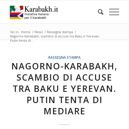
Sei in:
Home
/
News
/
Rassegna stampa
/
Nagorno-Karabakh, scambio di accuse tra Baku e Yerevan.
Putin tenta di...
RASSEGNA STAMPA
NAGORNO-KARABAKH,
SCAMBIO DI ACCUSE
TRA BAKU E YEREVAN.
PUTIN TENTA DI
MEDIARE