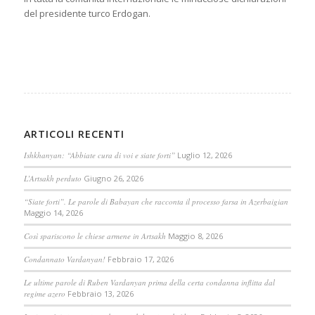
del presidente turco Erdogan.
ARTICOLI RECENTI
Ishkhanyan: “Abbiate cura di voi e siate forti”
Luglio 12, 2026
L’Artsakh perduto
Giugno 26, 2026
“Siate forti”. Le parole di Babayan che racconta il processo farsa in Azerbaigian
Maggio 14, 2026
Così spariscono le chiese armene in Artsakh
Maggio 8, 2026
Condannato Vardanyan!
Febbraio 17, 2026
Le ultime parole di Ruben Vardanyan prima della certa condanna inflitta dal
regime azero
Febbraio 13, 2026