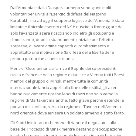
Dall’Armenia e dalla Diaspora armena sono giunti molti
volontari per unirsi all’Esercito di difesa del Nagorno
Karabakh; ma ad oggi il supporto logistico dell’Armenia è stato
limitato e il piccolo esercito del NK è riuscito a fronteggiare da
solo l’avanzata azera ricacciando indietro gli occupanti e
dimostrando, dopo lo sbandamento iniziale per l’effetto
sorpresa, di avere ottime capacità di combattimento e
soprattutto una motivazione (la difesa della libertà della
propria patria) che ai nemici manca.
Mentre l’Osce annuncia l’arrivo il 9 aprile dei co-presidenti
russo e francese nella regione e riunisce a Vienna tutti i Paesi
membri del gruppo di Minsk, mentre tutta la comunità
internazionale lancia appelli alla fine delle ostilità, gli azeri
hanno nuovamente ripreso lanci di razzi non solo verso la
regione di Martakert ma anche, fatto grave perché estende la
portata del conflitto, verso la regione di Tavush nell’Armenia
nord orientale dove ieri sera un soldato armeno è stato ferito.
Gli Stati Uniti intanto chiedono di riaprire il negoziato sulla
base del Processo di Minsk mentre destano preoccupazione
in tutta la comunità internazionale le minacciose dichiarazioni