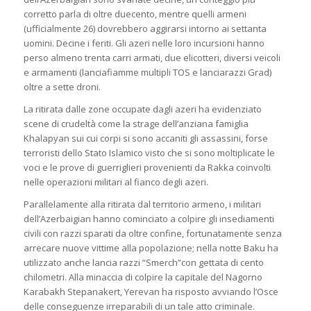
corretto parla di oltre duecento, mentre quelli armeni
(ufficialmente 26) dovrebbero aggirarsi intorno ai settanta
uomini. Decine i feriti. Gli azeri nelle loro incursioni hanno
perso almeno trenta carri armati, due elicotteri, diversi veicoli
e armamenti (lanciafiamme multipli TOS e lanciarazzi Grad)
oltre a sette droni.
La ritirata dalle zone occupate dagli azeri ha evidenziato
scene di crudeltà come la strage dell’anziana famiglia
Khalapyan sui cui corpi si sono accaniti gli assassini, forse
terroristi dello Stato Islamico visto che si sono moltiplicate le
voci e le prove di guerriglieri provenienti da Rakka coinvolti
nelle operazioni militari al fianco degli azeri.
Parallelamente alla ritirata dal territorio armeno, i militari
dell’Azerbaigian hanno cominciato a colpire gli insediamenti
civili con razzi sparati da oltre confine, fortunatamente senza
arrecare nuove vittime alla popolazione; nella notte Baku ha
utilizzato anche lancia razzi “Smerch”con gettata di cento
chilometri. Alla minaccia di colpire la capitale del Nagorno
Karabakh Stepanakert, Yerevan ha risposto avviando l’Osce
delle conseguenze irreparabili di un tale atto criminale.