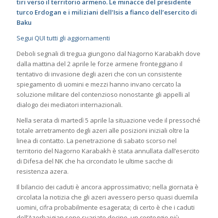
tiri verso il territorio armeno. Le minacce del presidente
turco Erdogan e i miliziani dell’Isis a fianco dell’esercito di
Baku
Segui QUI tutti gli aggiornamenti
Deboli segnali di tregua giungono dal Nagorno Karabakh dove
dalla mattina del 2 aprile le forze armene fronteggiano il
tentativo di invasione degli azeri che con un consistente
spiegamento di uomini e mezzi hanno invano cercato la
soluzione militare del contenzioso nonostante gli appelli al
dialogo dei mediatori internazionali.
Nella serata di martedì 5 aprile la situazione vede il pressoché
totale arretramento degli azeri alle posizioni iniziali oltre la
linea di contatto. La penetrazione di sabato scorso nel
territorio del Nagorno Karabakh è stata annullata dall’esercito
di Difesa del NK che ha circondato le ultime sacche di
resistenza azera.
Il bilancio dei caduti è ancora approssimativo; nella giornata è
circolata la notizia che gli azeri avessero perso quasi duemila
uomini, cifra probabilmente esagerata; di certo è che i caduti
dell’Azerbaigian sono svariate decine, un conteggio più